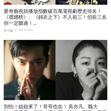
愛奇藝視頻播放指數破百萬電視劇歷史排名！
《瑯琊榜》、《錦衣之下》不入前三！但前三名
你一定聽過！…
APR 15, 2020
容小編
別怕！姐姐來了！哥哥也在！ 吳亦凡、魏大