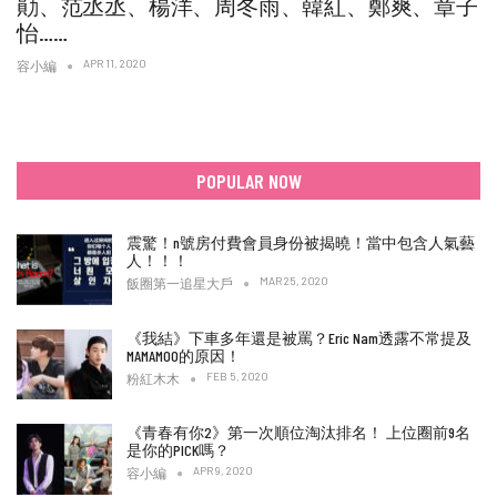
勛、范丞丞、楊洋、周冬雨、韓紅、鄭爽、章子
怡……
APR 11, 2020
容小編
POPULAR NOW
震驚！n號房付費會員身份被揭曉！當中包含人氣藝
人！！！
MAR 25, 2020
飯圈第一追星大戶
《我結》下車多年還是被罵？Eric Nam透露不常提及
MAMAMOO的原因！
FEB 5, 2020
粉紅木木
《青春有你2》第一次順位淘汰排名！ 上位圈前9名
是你的PICK嗎？
APR 9, 2020
容小編