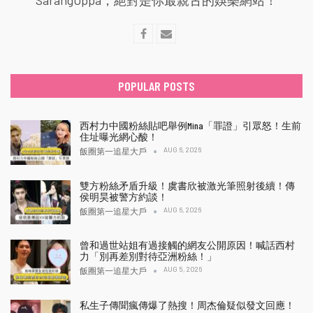
POPULAR POSTS
西村力中國粉絲貼吧舉例Mina「罪證」引眾怒！生前
住址曝光網心酸！
AUG 6, 2026
飯圈第一追星大戶
雙方粉絲矛盾升級！虞書欣被激光筆照射後續！傳
侯明昊被警方約談！
AUG 6, 2026
飯圈第一追星大戶
曾和過世站姐有過接觸的網友公開原因！喊話西村
力「別再差別對待亞洲粉絲！」
AUG 5, 2026
飯圈第一追星大戶
私生子傳聞瘋傳爆了熱搜！周杰倫疑似發文回應！