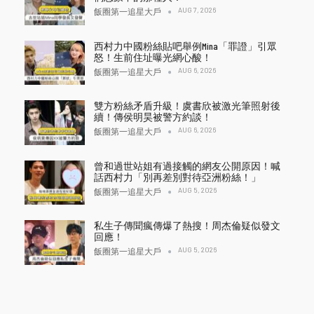
AUG 7, 2026
飯圈第一追星大戶
西村力中國粉絲貼吧舉例Mina「罪證」引眾
怒！生前住址曝光網心酸！
AUG 6, 2026
飯圈第一追星大戶
雙方粉絲矛盾升級！虞書欣被激光筆照射後
續！傳侯明昊被警方約談！
AUG 6, 2026
飯圈第一追星大戶
曾和過世站姐有過接觸的網友公開原因！喊
話西村力「別再差別對待亞洲粉絲！」
AUG 5, 2026
飯圈第一追星大戶
私生子傳聞瘋傳爆了熱搜！周杰倫疑似發文
回應！
AUG 5, 2026
飯圈第一追星大戶