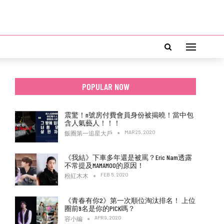
POPULAR NOW
震驚！n號房付費會員身份被揭曉！當中包
含人氣藝人！！！
MAR 25, 2020
飯圈第一追星大戶
《我結》下車多年還是被罵？Eric Nam透露
不常提及MAMAMOO的原因！
FEB 5, 2020
粉紅木木
《青春有你2》第一次順位淘汰排名！ 上位
圈前9名是你的PICK嗎？
APR 9, 2020
容小編