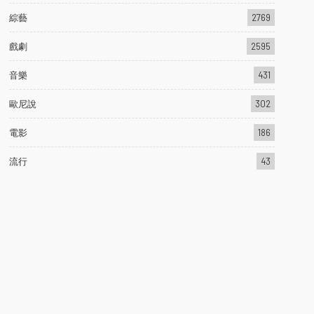
綜藝
2769
戲劇
2595
音樂
431
歐尼說
302
電影
186
流行
43