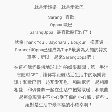
就是愛娛樂，就是愛歐巴！
Sarang= 喜歡
Oppa= 歐巴
SarangOppa= 最喜歡歐巴(?)了！
就像Thank You，Sayonara，Boujour一樣普遍，
Sarang和Oppa已經成為Top 5最廣為人知的韓文
單字，所以一起來SarangOppa吧！
在這裡我們提供地球上(?)的娛樂新聞，第一手消
息随时GET，讓你零距離貼近生活中的娛樂資
訊！和歐巴們一起互愛互懟、和歐尼們一起相親
相愛、和偶像劇一起在生活中抱緊取暖，和歌曲
一起療愈現實中不小心受了傷的小心臟，這些...
絕對是生活中最幸福的小確幸啊！！