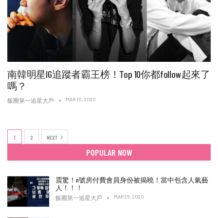
南韓明星IG追蹤者霸王榜！Top 10你都follow起來了
嗎？
MAR 10, 2020
飯圈第一追星大戶
1
2
NEXT
POPULAR NOW
震驚！n號房付費會員身份被揭曉！當中包含人氣藝
人！！！
MAR 25, 2020
飯圈第一追星大戶