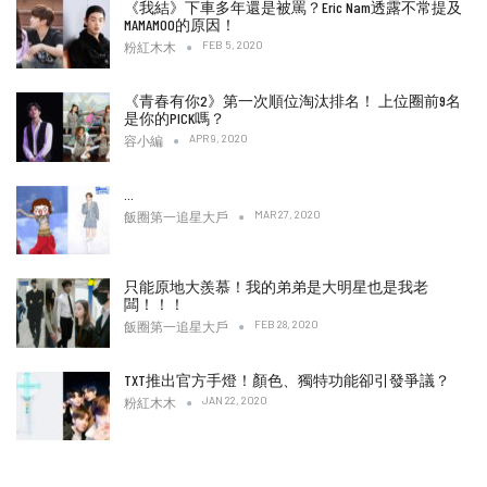
《我結》下車多年還是被罵？Eric Nam透露不常提及
MAMAMOO的原因！
FEB 5, 2020
粉紅木木
《青春有你2》第一次順位淘汰排名！ 上位圈前9名
是你的PICK嗎？
APR 9, 2020
容小編
…
MAR 27, 2020
飯圈第一追星大戶
只能原地大羨慕！我的弟弟是大明星也是我老
闆！！！
FEB 28, 2020
飯圈第一追星大戶
TXT推出官方手燈！顏色、獨特功能卻引發爭議？
JAN 22, 2020
粉紅木木