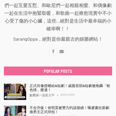
們一起互愛互懟、和歐尼們一起相親相愛、和偶像劇
一起在生活中抱緊取暖，和歌曲一起療愈現實中不小
心受了傷的小心臟，這些...絕對是生活中最幸福的小
確幸啊！！
SarangOppa，絕對是你最親古的娛樂網站！
POPULAR POSTS
正式肖像授權給Ai短劇！戚薇首部Ai短劇被炮轟「軟
色情」擦邊！
AUG 8, 2026
飯圈第一追星大戶
不合升級！侯明昊被警方約談後續！曝虞書欣新劇
換男主正式停拍！