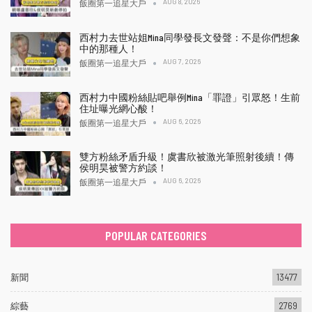
AUG 8, 2026
飯圈第一追星大戶
西村力去世站姐Mina同學發長文發聲：不是你們想象
中的那種人！
AUG 7, 2026
飯圈第一追星大戶
西村力中國粉絲貼吧舉例Mina「罪證」引眾怒！生前
住址曝光網心酸！
AUG 6, 2026
飯圈第一追星大戶
雙方粉絲矛盾升級！虞書欣被激光筆照射後續！傳
侯明昊被警方約談！
AUG 6, 2026
飯圈第一追星大戶
POPULAR CATEGORIES
新聞
13477
綜藝
2769