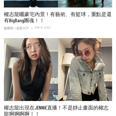
權志龍曬豪宅內景！有藝術、有籃球，重點是還
有BigBang團魂！！
MAY 15, 2020
飯圈第一追星大戶
權志龍出現在JENNIE直播！不是靜止畫面的權志
龍啊啊啊啊！！