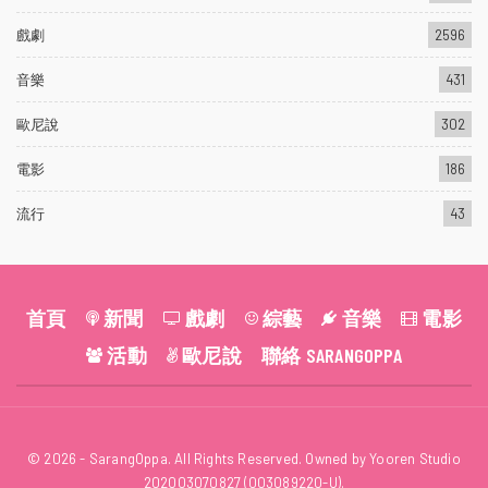
戲劇
2596
音樂
431
歐尼說
302
電影
186
流行
43
首頁
新聞
戲劇
綜藝
音樂
電影
活動
歐尼說
聯絡 SARANGOPPA
© 2026 - SarangOppa. All Rights Reserved. Owned by Yooren Studio
202003070827 (003089220-U).