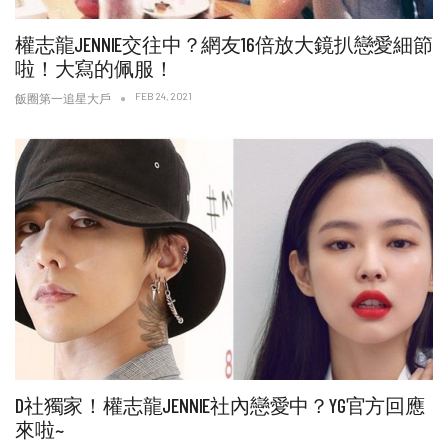
權志龍JENNIE交往中？網友16倍放大鏡扒戀愛細節
啦！大寫的佩服！
FEB 24, 2021
飯圈第一追星大戶
D社獨家！權志龍JENNIE社內戀愛中？YG官方回應
來啦~