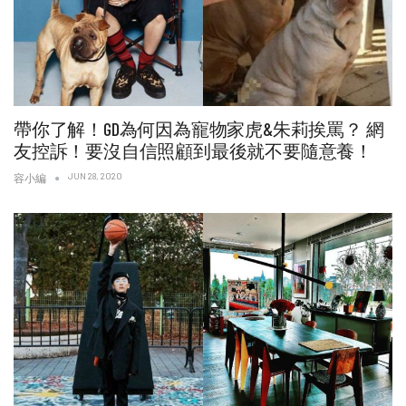
帶你了解！GD為何因為寵物家虎&朱莉挨罵？ 網
友控訴！要沒自信照顧到最後就不要隨意養！
JUN 28, 2020
容小編