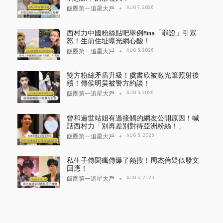
AUG 7, 2026
飯圈第一追星大戶
西村力中國粉絲貼吧舉例Mina「罪證」引眾
怒！生前住址曝光網心酸！
AUG 6, 2026
飯圈第一追星大戶
雙方粉絲矛盾升級！虞書欣被激光筆照射後
續！傳侯明昊被警方約談！
AUG 6, 2026
飯圈第一追星大戶
曾和過世站姐有過接觸的網友公開原因！喊
話西村力「別再差別對待亞洲粉絲！」
AUG 5, 2026
飯圈第一追星大戶
私生子傳聞瘋傳爆了熱搜！周杰倫疑似發文
回應！
AUG 5, 2026
飯圈第一追星大戶