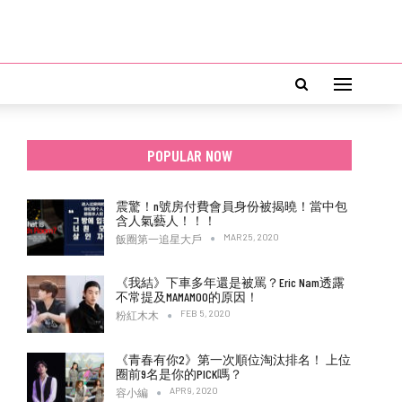
POPULAR NOW
震驚！n號房付費會員身份被揭曉！當中包
含人氣藝人！！！
MAR 25, 2020
飯圈第一追星大戶
《我結》下車多年還是被罵？Eric Nam透露
不常提及MAMAMOO的原因！
FEB 5, 2020
粉紅木木
《青春有你2》第一次順位淘汰排名！ 上位
圈前9名是你的PICK嗎？
APR 9, 2020
容小編