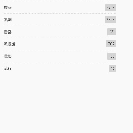
綜藝
2769
戲劇
2595
音樂
431
歐尼說
302
電影
186
流行
43