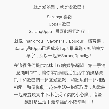
就是愛娛樂，就是愛歐巴！
Sarang= 喜歡
Oppa= 歐巴
SarangOppa= 最喜歡歐巴(?)了！
就像Thank You，Sayonara，Boujour一樣普遍，
Sarang和Oppa已經成為Top 5最廣為人知的韓文
單字，所以一起來SarangOppa吧！
在這裡我們提供地球上(?)的娛樂新聞，第一手消
息随时GET，讓你零距離貼近生活中的娛樂資
訊！和歐巴們一起互愛互懟、和歐尼們一起相親
相愛、和偶像劇一起在生活中抱緊取暖，和歌曲
一起療愈現實中不小心受了傷的小心臟，這些...
絕對是生活中最幸福的小確幸啊！！