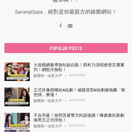
SarangOppa，絕對是你最親古的娛樂網站！
POPULAR POSTS
大規模網暴導致站姐自殺！西村力演唱會發言遭審
判！網怒斥無恥！
AUG 9, 2026
飯圈第一追星大戶
正式肖像授權給Ai短劇！戚薇首部Ai短劇被炮轟「軟
色情」擦邊！
AUG 8, 2026
飯圈第一追星大戶
不合升級！侯明昊被警方約談後續！曝虞書欣新劇
換男主正式停拍！
AUG 8, 2026
飯圈第一追星大戶