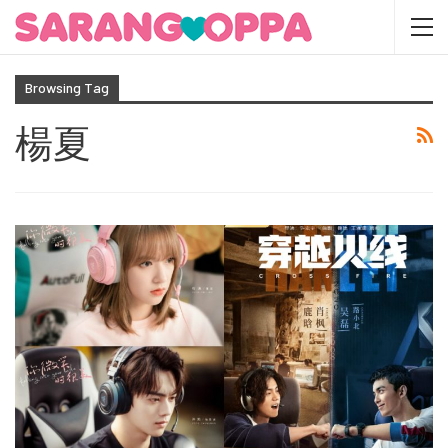
Browsing Tag
楊夏