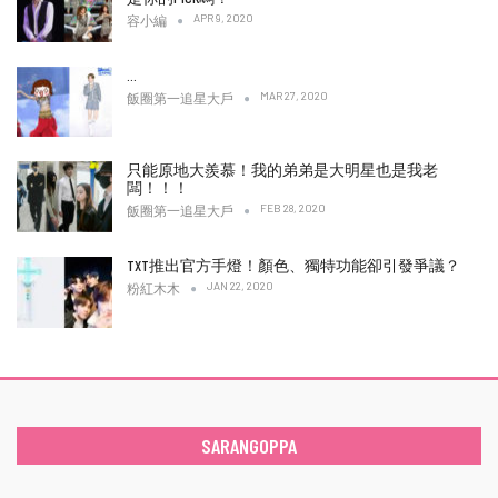
APR 9, 2020
容小編
…
MAR 27, 2020
飯圈第一追星大戶
只能原地大羨慕！我的弟弟是大明星也是我老
闆！！！
FEB 28, 2020
飯圈第一追星大戶
TXT推出官方手燈！顏色、獨特功能卻引發爭議？
JAN 22, 2020
粉紅木木
SARANGOPPA