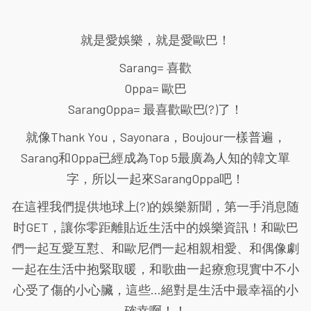
就是愛娛樂，就是愛歐巴！
Sarang= 喜歡
Oppa= 歐巴
SarangOppa= 最喜歡歐巴(?)了！
就像Thank You，Sayonara，Boujour一樣普遍，
Sarang和Oppa已經成為Top 5最廣為人知的韓文單
字，所以一起來SarangOppa吧！
在這裡我們提供地球上(?)的娛樂新聞，第一手消息随
时GET，讓你零距離貼近生活中的娛樂資訊！和歐巴
們一起互愛互懟、和歐尼們一起相親相愛、和偶像劇
一起在生活中抱緊取暖，和歌曲一起療愈現實中不小
心受了傷的小心臟，這些...絕對是生活中最幸福的小
確幸啊！！