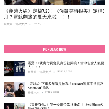
《穿越火線》定檔7.20！《你微笑時很美》定檔8
月？電競劇迷的夏天來啦！！！
JUL 16, 2020
飯圈第一追星大戶
POPULAR NOW
震驚！n號房付費會員身份被揭曉！當中包含人氣藝
人！！！
MAR 25, 2020
飯圈第一追星大戶
《我結》下車多年還是被罵？Eric Nam透露不常提及
MAMAMOO的原因！
FEB 5, 2020
粉紅木木
《青春有你2》第一次順位淘汰排名！ 上位圈前9名
是你的PICK嗎？