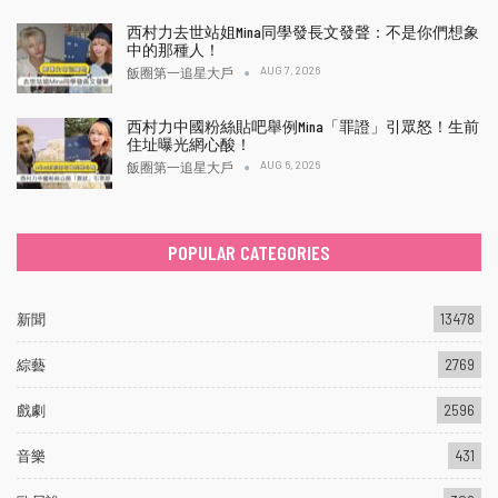
西村力去世站姐Mina同學發長文發聲：不是你們想象
中的那種人！
AUG 7, 2026
飯圈第一追星大戶
西村力中國粉絲貼吧舉例Mina「罪證」引眾怒！生前
住址曝光網心酸！
AUG 6, 2026
飯圈第一追星大戶
POPULAR CATEGORIES
新聞
13478
綜藝
2769
戲劇
2596
音樂
431