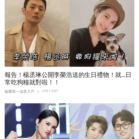
報告！楊丞琳公開李榮浩送的生日禮物！就…日
常吃狗糧就對啦！！
JUN 1, 2021
飯圈第一追星大戶