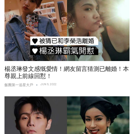
楊丞琳發文感慨愛情！網友留言猜測已離婚！本
尊親上前線回懟！
JUN 6, 2022
飯圈第一追星大戶