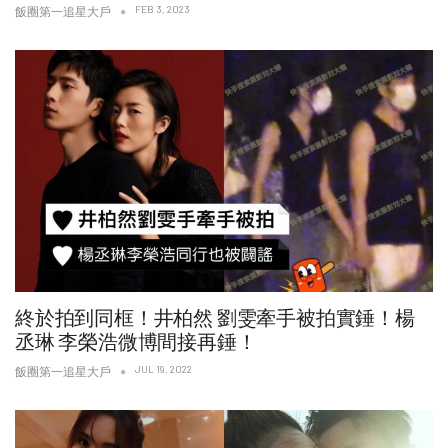
FEB 3, 2023
飯圈第一追星大戶
終於拍到同框！井柏然 劉雯牽手被拍實錘！楊
丞琳 李榮浩微博間接再錘！
JUL 19, 2022
飯圈第一追星大戶