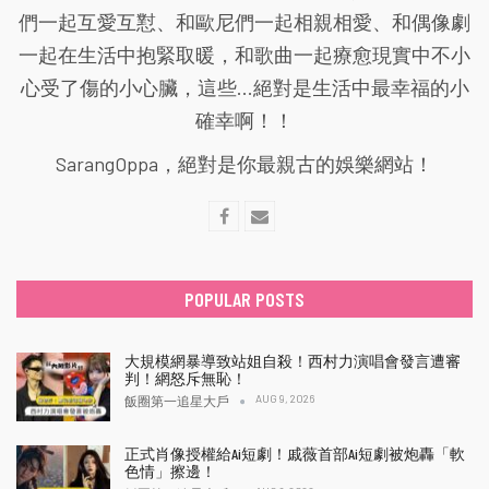
們一起互愛互懟、和歐尼們一起相親相愛、和偶像劇
一起在生活中抱緊取暖，和歌曲一起療愈現實中不小
心受了傷的小心臟，這些...絕對是生活中最幸福的小
確幸啊！！
SarangOppa，絕對是你最親古的娛樂網站！
POPULAR POSTS
大規模網暴導致站姐自殺！西村力演唱會發言遭審
判！網怒斥無恥！
AUG 9, 2026
飯圈第一追星大戶
正式肖像授權給Ai短劇！戚薇首部Ai短劇被炮轟「軟
色情」擦邊！