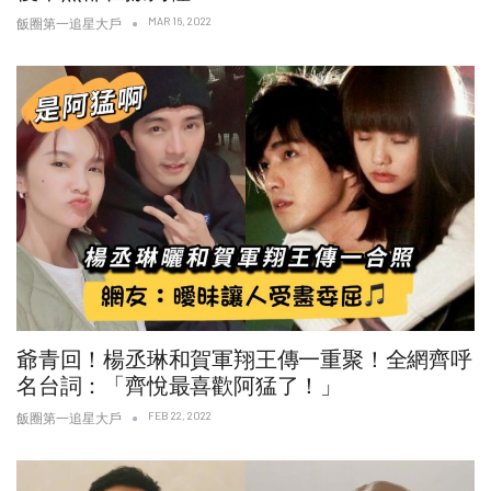
MAR 16, 2022
飯圈第一追星大戶
爺青回！楊丞琳和賀軍翔王傳一重聚！全網齊呼
名台詞：「齊悅最喜歡阿猛了！」
FEB 22, 2022
飯圈第一追星大戶