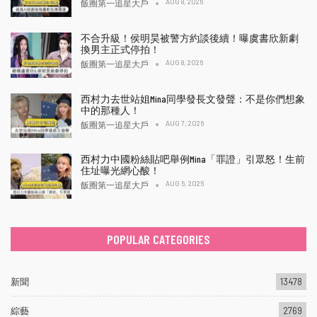
AUG 8, 2026
飯圈第一追星大戶
不合升級！侯明昊被警方約談後續！曝虞書欣新劇
換男主正式停拍！
AUG 8, 2026
飯圈第一追星大戶
西村力去世站姐Mina同學發長文發聲：不是你們想象
中的那種人！
AUG 7, 2026
飯圈第一追星大戶
西村力中國粉絲貼吧舉例Mina「罪證」引眾怒！生前
住址曝光網心酸！
AUG 6, 2026
飯圈第一追星大戶
POPULAR CATEGORIES
新聞
13478
綜藝
2769