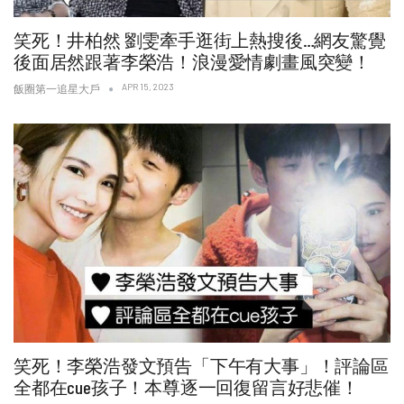
笑死！井柏然 劉雯牽手逛街上熱搜後…網友驚覺
後面居然跟著李榮浩！浪漫愛情劇畫風突變！
APR 15, 2023
飯圈第一追星大戶
笑死！李榮浩發文預告「下午有大事」！評論區
全都在cue孩子！本尊逐一回復留言好悲催！