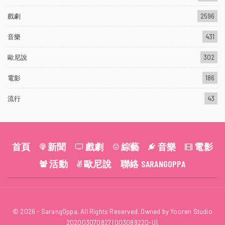
戲劇
2596
音樂
431
歐尼說
302
電影
186
流行
43
首頁
新聞
戲劇
綜藝
音樂
電影
活動
歐尼說
聯絡 SARANGOPPA
© 2026 - SarangOppa. All Rights Reserved. Owned by Yooren Studio
202003070827 (003089220-U).