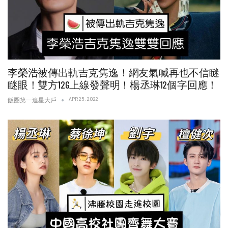
李榮浩被傳出軌吉克隽逸！網友氣喊再也不信瞇
瞇眼！雙方12G上線發聲明！楊丞琳12個字回應！
APR 25, 2022
飯圈第一追星大戶