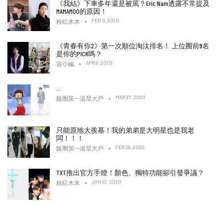
《我結》下車多年還是被罵？Eric Nam透露不常提及
MAMAMOO的原因！
FEB 5, 2020
粉紅木木
《青春有你2》第一次順位淘汰排名！ 上位圈前9名
是你的PICK嗎？
APR 9, 2020
容小編
…
MAR 27, 2020
飯圈第一追星大戶
只能原地大羨慕！我的弟弟是大明星也是我老
闆！！！
FEB 28, 2020
飯圈第一追星大戶
TXT推出官方手燈！顏色、獨特功能卻引發爭議？
JAN 22, 2020
粉紅木木