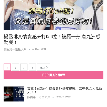
楊丞琳真情實感來打Call啦！被羅一舟 唐九洲感
動哭！
APR 23, 2021
飯圈第一追星大戶
1
2
3
4
NEXT
POPULAR NOW
震驚！n號房付費會員身份被揭曉！當中包含人氣藝
人！！！
MAR 25, 2020
飯圈第一追星大戶