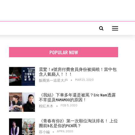
POPULAR NOW
震驚！n號房付費會員身份被揭曉！當中包
含人氣藝人！！！
MAR 25, 2020
飯圈第一追星大戶
《我結》下車多年還是被罵？Eric Nam透露
不常提及MAMAMOO的原因！
FEB 5, 2020
粉紅木木
《青春有你2》第一次順位淘汰排名！ 上位
圈前9名是你的PICK嗎？
APR 9, 2020
容小編