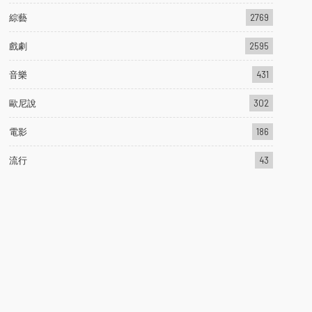
綜藝
2769
戲劇
2595
音樂
431
歐尼說
302
電影
186
流行
43