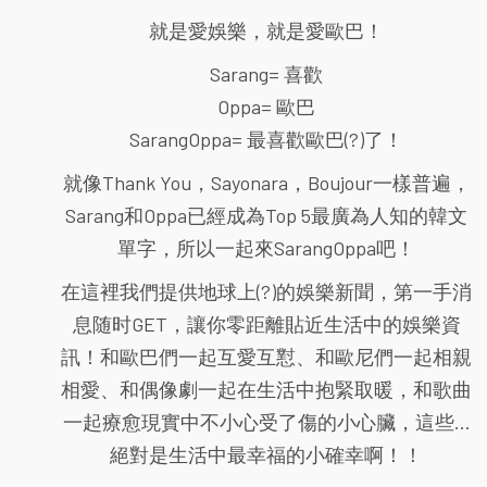
就是愛娛樂，就是愛歐巴！
Sarang= 喜歡
Oppa= 歐巴
SarangOppa= 最喜歡歐巴(?)了！
就像Thank You，Sayonara，Boujour一樣普遍，
Sarang和Oppa已經成為Top 5最廣為人知的韓文
單字，所以一起來SarangOppa吧！
在這裡我們提供地球上(?)的娛樂新聞，第一手消
息随时GET，讓你零距離貼近生活中的娛樂資
訊！和歐巴們一起互愛互懟、和歐尼們一起相親
相愛、和偶像劇一起在生活中抱緊取暖，和歌曲
一起療愈現實中不小心受了傷的小心臟，這些...
絕對是生活中最幸福的小確幸啊！！