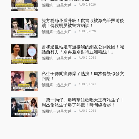
AUG 6, 2026
飯圈第一追星大戶
雙方粉絲矛盾升級！虞書欣被激光筆照射後
續！傳侯明昊被警方約談！
AUG 6, 2026
飯圈第一追星大戶
曾和過世站姐有過接觸的網友公開原因！喊
話西村力「別再差別對待亞洲粉絲！」
AUG 5, 2026
飯圈第一追星大戶
私生子傳聞瘋傳爆了熱搜！周杰倫疑似發文
回應！
AUG 5, 2026
飯圈第一追星大戶
「第一狗仔」爆料華語歌唱天王有私生子！
周杰倫私生子爆了熱搜！時間線看起！
AUG 5, 2026
飯圈第一追星大戶