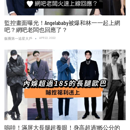
監控畫面曝光！Angelababy被爆和林一一起上網
吧？網吧老闆也回應了？
APR 22, 2022
飯圈第一追星大戶
嗚哇！滿屏大長腿超養眼！身高超過185公分的