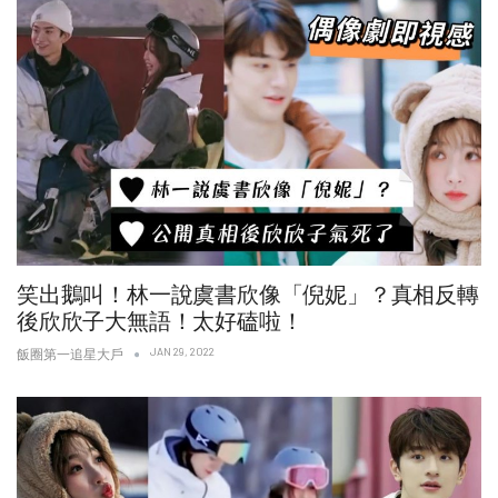
笑出鵝叫！林一說虞書欣像「倪妮」？真相反轉
後欣欣子大無語！太好磕啦！
JAN 29, 2022
飯圈第一追星大戶