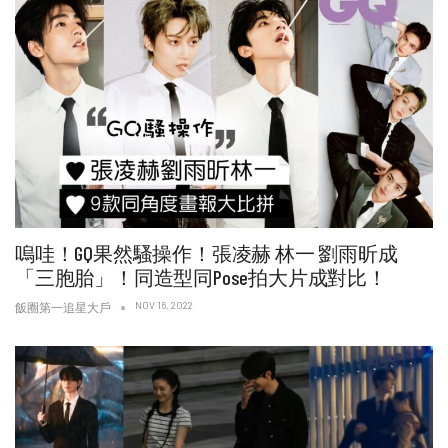
嗚哇！GQ果然騷操作！張凌赫 林一 劉雨昕成
「三胞胎」！同造型同Pose拍大片成對比！
NOV 16, 2022
飯圈第一追星大戶