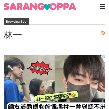
Browsing Tag
林一