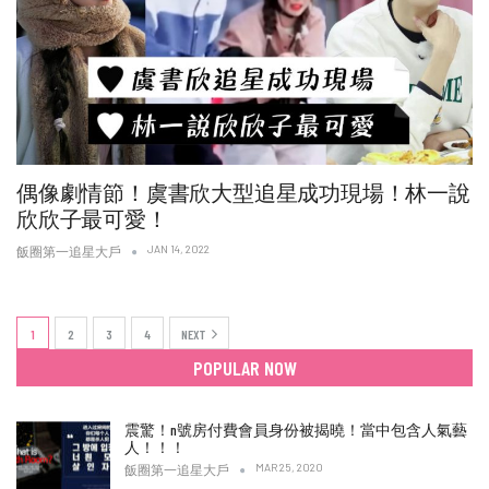
偶像劇情節！虞書欣大型追星成功現場！林一說
欣欣子最可愛！
JAN 14, 2022
飯圈第一追星大戶
1
2
3
4
NEXT
POPULAR NOW
震驚！n號房付費會員身份被揭曉！當中包含人氣藝
人！！！
MAR 25, 2020
飯圈第一追星大戶