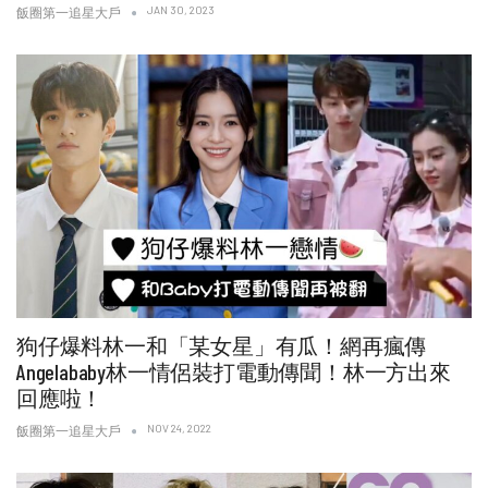
JAN 30, 2023
飯圈第一追星大戶
狗仔爆料林一和「某女星」有瓜！網再瘋傳
Angelababy林一情侶裝打電動傳聞！林一方出來
回應啦！
NOV 24, 2022
飯圈第一追星大戶