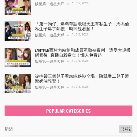
AUG 5, 2026
飯圈第一追星大戶
「第一狗仔」爆料華語歌唱天王有私生子！周杰倫
私生子爆了熱搜！時間線看起！
AUG 5, 2026
飯圈第一追星大戶
ENHYPEN西村力站姐和成員互動被審判！遭受大規模
網暴後…直播自殺身亡！懶人包看起！
AUG 5, 2026
飯圈第一追星大戶
被控帶三個兒子看蜘蛛俠吵全場！陳凱琳二兒子遭
潑奶油報警！
AUG 5, 2026
飯圈第一追星大戶
POPULAR CATEGORIES
新聞
13472