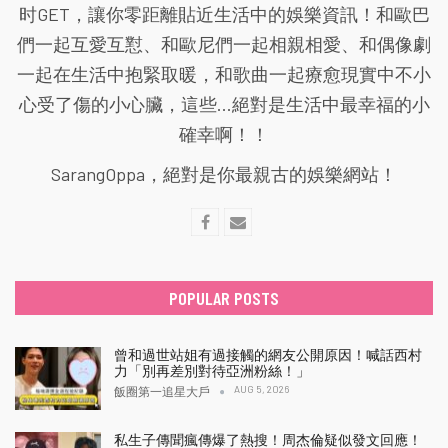
时GET，讓你零距離貼近生活中的娛樂資訊！和歐巴
們一起互愛互懟、和歐尼們一起相親相愛、和偶像劇
一起在生活中抱緊取暖，和歌曲一起療愈現實中不小
心受了傷的小心臟，這些...絕對是生活中最幸福的小
確幸啊！！
SarangOppa，絕對是你最親古的娛樂網站！
POPULAR POSTS
曾和過世站姐有過接觸的網友公開原因！喊話西村
力「別再差別對待亞洲粉絲！」
AUG 5, 2026
飯圈第一追星大戶
私生子傳聞瘋傳爆了熱搜！周杰倫疑似發文回應！