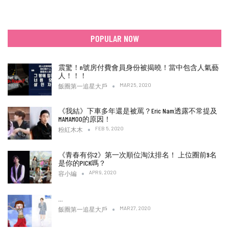
POPULAR NOW
震驚！n號房付費會員身份被揭曉！當中包含人氣藝
人！！！
MAR 25, 2020
飯圈第一追星大戶
《我結》下車多年還是被罵？Eric Nam透露不常提及
MAMAMOO的原因！
FEB 5, 2020
粉紅木木
《青春有你2》第一次順位淘汰排名！ 上位圈前9名
是你的PICK嗎？
APR 9, 2020
容小編
…
MAR 27, 2020
飯圈第一追星大戶