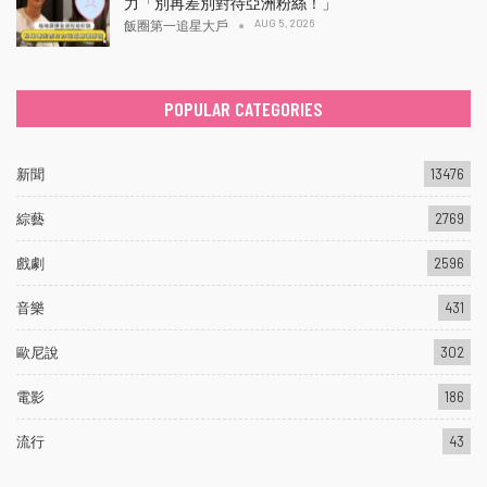
力「別再差別對待亞洲粉絲！」
AUG 5, 2026
飯圈第一追星大戶
POPULAR CATEGORIES
新聞
13476
綜藝
2769
戲劇
2596
音樂
431
歐尼說
302
電影
186
流行
43