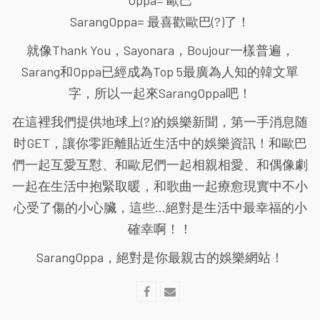
Oppa= 歐巴
SarangOppa= 最喜歡歐巴(?)了！
就像Thank You，Sayonara，Boujour一樣普遍，
Sarang和Oppa已經成為Top 5最廣為人知的韓文單
字，所以一起來SarangOppa吧！
在這裡我們提供地球上(?)的娛樂新聞，第一手消息随
时GET，讓你零距離貼近生活中的娛樂資訊！和歐巴
們一起互愛互懟、和歐尼們一起相親相愛、和偶像劇
一起在生活中抱緊取暖，和歌曲一起療愈現實中不小
心受了傷的小心臟，這些...絕對是生活中最幸福的小
確幸啊！！
SarangOppa，絕對是你最親古的娛樂網站！