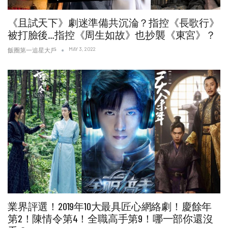
《且試天下》劇迷準備共沉淪？指控《長歌行》
被打臉後…指控《周生如故》也抄襲《東宮》？
MAY 3, 2022
飯圈第一追星大戶
業界評選！2019年10大最具匠心網絡劇！慶餘年
第2！陳情令第4！全職高手第9！哪一部你還沒