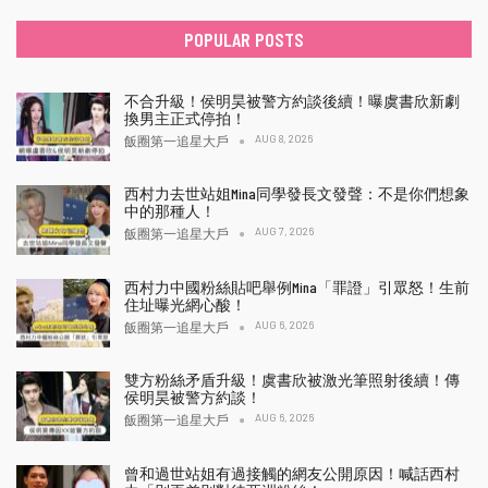
POPULAR POSTS
不合升級！侯明昊被警方約談後續！曝虞書欣新劇
換男主正式停拍！
AUG 8, 2026
飯圈第一追星大戶
西村力去世站姐Mina同學發長文發聲：不是你們想象
中的那種人！
AUG 7, 2026
飯圈第一追星大戶
西村力中國粉絲貼吧舉例Mina「罪證」引眾怒！生前
住址曝光網心酸！
AUG 6, 2026
飯圈第一追星大戶
雙方粉絲矛盾升級！虞書欣被激光筆照射後續！傳
侯明昊被警方約談！
AUG 6, 2026
飯圈第一追星大戶
曾和過世站姐有過接觸的網友公開原因！喊話西村