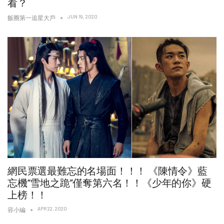
看？
JUN 19, 2020
飯圈第一追星大戶
網民票選最難忘的名場面！！！ 《陳情令》藍
忘機“雪地之跪”僅奪第六名！！《少年的你》硬
上榜！！
APR 22, 2020
容小編