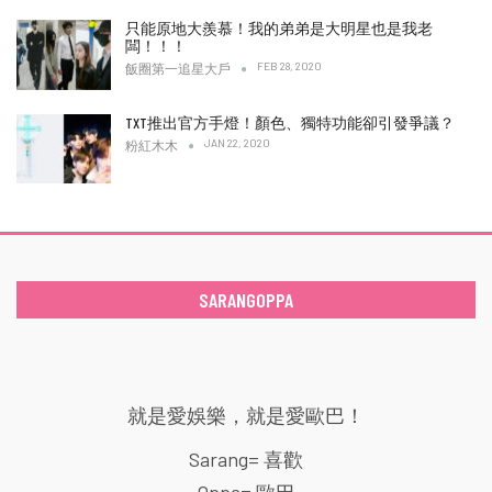
只能原地大羨慕！我的弟弟是大明星也是我老
闆！！！
FEB 28, 2020
飯圈第一追星大戶
TXT推出官方手燈！顏色、獨特功能卻引發爭議？
JAN 22, 2020
粉紅木木
SARANGOPPA
就是愛娛樂，就是愛歐巴！
Sarang= 喜歡