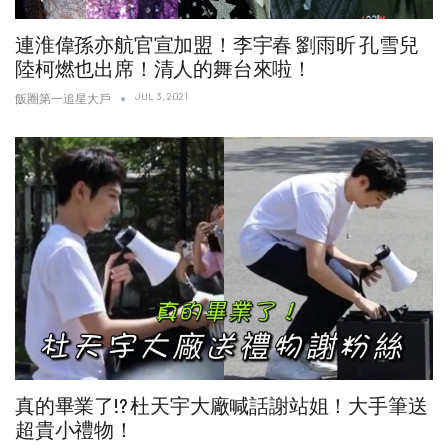
連淮偉孫亦航官宣加盟！李宇春 劉雨昕 孔雪兒
陸柯燃也出席！清人的舞台來啦！
JUL 3, 2021
飯圈第一追星大戶
真的畢業了!? 杜天宇大廠喊話謝站姐！大手筆送
超貴小禮物！