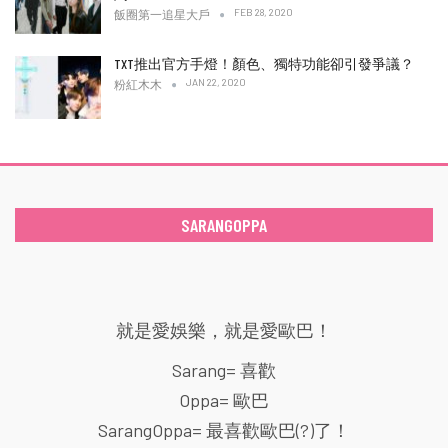
FEB 28, 2020
飯圈第一追星大戶
TXT推出官方手燈！顏色、獨特功能卻引發爭議？
JAN 22, 2020
粉紅木木
SARANGOPPA
就是愛娛樂，就是愛歐巴！
Sarang= 喜歡
Oppa= 歐巴
SarangOppa= 最喜歡歐巴(?)了！