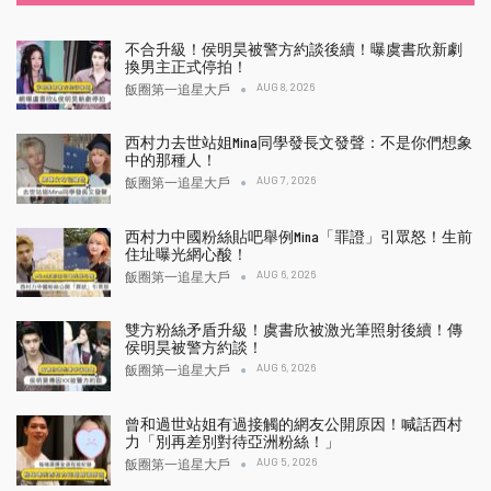
不合升級！侯明昊被警方約談後續！曝虞書欣新劇
換男主正式停拍！
AUG 8, 2026
飯圈第一追星大戶
西村力去世站姐Mina同學發長文發聲：不是你們想象
中的那種人！
AUG 7, 2026
飯圈第一追星大戶
西村力中國粉絲貼吧舉例Mina「罪證」引眾怒！生前
住址曝光網心酸！
AUG 6, 2026
飯圈第一追星大戶
雙方粉絲矛盾升級！虞書欣被激光筆照射後續！傳
侯明昊被警方約談！
AUG 6, 2026
飯圈第一追星大戶
曾和過世站姐有過接觸的網友公開原因！喊話西村
力「別再差別對待亞洲粉絲！」
AUG 5, 2026
飯圈第一追星大戶