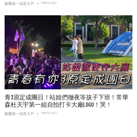
MAY 8, 2021
飯圈第一追星大戶
青3原定成團日！站姐們徹夜等孩子下班！常華
森杜天宇第一組自拍打卡大廠LOGO！哭！
MAY 8, 2021
飯圈第一追星大戶