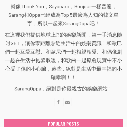
就像Thank You，Sayonara，Boujour一樣普遍，
Sarang和Oppa已經成為Top 5最廣為人知的韓文單
字，所以一起來SarangOppa吧！
在這裡我們提供地球上(?)的娛樂新聞，第一手消息随
时GET，讓你零距離貼近生活中的娛樂資訊！和歐巴
們一起互愛互懟、和歐尼們一起相親相愛、和偶像劇
一起在生活中抱緊取暖，和歌曲一起療愈現實中不小
心受了傷的小心臟，這些...絕對是生活中最幸福的小
確幸啊！！
SarangOppa，絕對是你最親古的娛樂網站！
POPULAR POSTS