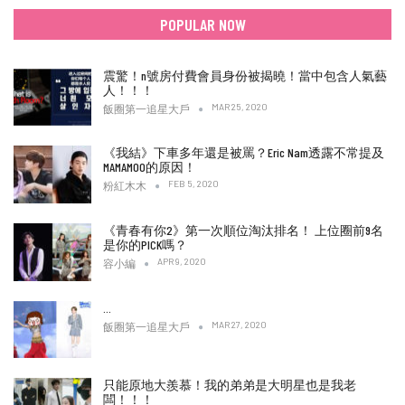
POPULAR NOW
震驚！n號房付費會員身份被揭曉！當中包含人氣藝
人！！！
MAR 25, 2020
飯圈第一追星大戶
《我結》下車多年還是被罵？Eric Nam透露不常提及
MAMAMOO的原因！
FEB 5, 2020
粉紅木木
《青春有你2》第一次順位淘汰排名！ 上位圈前9名
是你的PICK嗎？
APR 9, 2020
容小編
…
MAR 27, 2020
飯圈第一追星大戶
只能原地大羨慕！我的弟弟是大明星也是我老
闆！！！