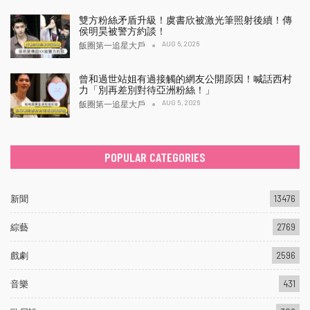
雙方粉絲矛盾升級！虞書欣被激光筆照射後續！傳
侯明昊被警方約談！
AUG 6, 2026
飯圈第一追星大戶
曾和過世站姐有過接觸的網友公開原因！喊話西村
力「別再差別對待亞洲粉絲！」
AUG 5, 2026
飯圈第一追星大戶
POPULAR CATEGORIES
新聞
13476
綜藝
2769
戲劇
2596
音樂
431