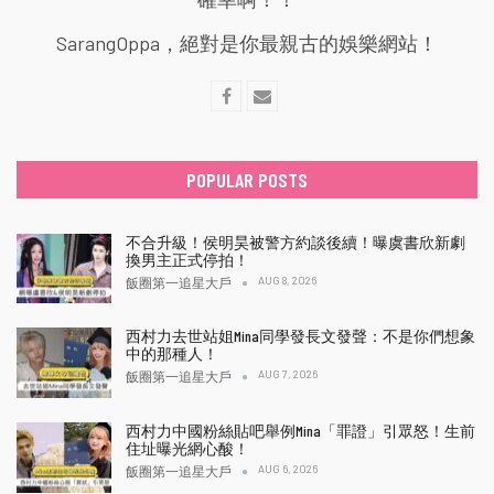
SarangOppa，絕對是你最親古的娛樂網站！
POPULAR POSTS
不合升級！侯明昊被警方約談後續！曝虞書欣新劇
換男主正式停拍！
AUG 8, 2026
飯圈第一追星大戶
西村力去世站姐Mina同學發長文發聲：不是你們想象
中的那種人！
AUG 7, 2026
飯圈第一追星大戶
西村力中國粉絲貼吧舉例Mina「罪證」引眾怒！生前
住址曝光網心酸！
AUG 6, 2026
飯圈第一追星大戶