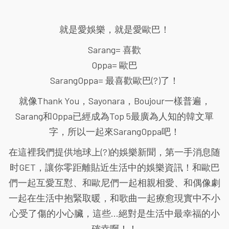
就是愛娛樂，就是愛歐巴！
Sarang= 喜歡
Oppa= 歐巴
SarangOppa= 最喜歡歐巴(?)了！
就像Thank You，Sayonara，Boujour一樣普遍，
Sarang和Oppa已經成為Top 5最廣為人知的韓文單
字，所以一起來SarangOppa吧！
在這裡我們提供地球上(?)的娛樂新聞，第一手消息随
时GET，讓你零距離貼近生活中的娛樂資訊！和歐巴
們一起互愛互懟、和歐尼們一起相親相愛、和偶像劇
一起在生活中抱緊取暖，和歌曲一起療愈現實中不小
心受了傷的小心臟，這些...絕對是生活中最幸福的小
確幸啊！！