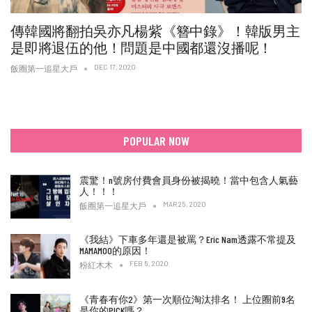
傳韓國將翻拍吳亦凡楊紫《簪中錄》！韓版男主
是即將退伍的他！問題是中國都還沒播呢！
DEC 17, 2020
飯圈第一追星大戶
POPULAR NOW
震驚！n號房付費會員身份被揭曉！當中包含人氣藝
人！！！
MAR 25, 2020
飯圈第一追星大戶
《我結》下車多年還是被罵？Eric Nam透露不常提及
MAMAMOO的原因！
FEB 5, 2020
粉紅木木
《青春有你2》第一次順位淘汰排名！ 上位圈前9名
是你的PICK嗎？