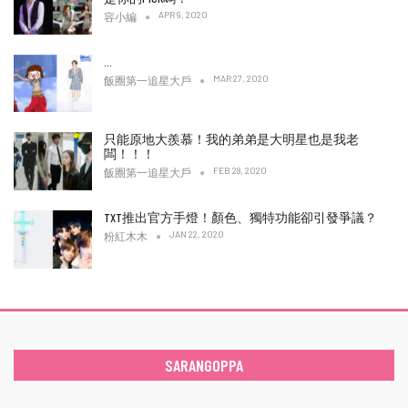
APR 9, 2020
容小編
…
MAR 27, 2020
飯圈第一追星大戶
只能原地大羨慕！我的弟弟是大明星也是我老
闆！！！
FEB 28, 2020
飯圈第一追星大戶
TXT推出官方手燈！顏色、獨特功能卻引發爭議？
JAN 22, 2020
粉紅木木
SARANGOPPA