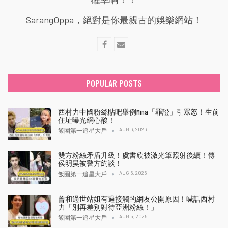
SarangOppa，絕對是你最親古的娛樂網站！
POPULAR POSTS
西村力中國粉絲貼吧舉例Mina「罪證」引眾怒！生前
住址曝光網心酸！
AUG 6, 2026
飯圈第一追星大戶
雙方粉絲矛盾升級！虞書欣被激光筆照射後續！傳
侯明昊被警方約談！
AUG 6, 2026
飯圈第一追星大戶
曾和過世站姐有過接觸的網友公開原因！喊話西村
力「別再差別對待亞洲粉絲！」
AUG 5, 2026
飯圈第一追星大戶