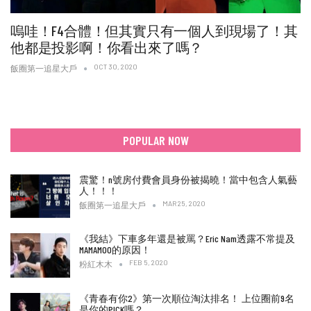
嗚哇！F4合體！但其實只有一個人到現場了！其
他都是投影啊！你看出來了嗎？
OCT 30, 2020
飯圈第一追星大戶
POPULAR NOW
震驚！n號房付費會員身份被揭曉！當中包含人氣藝
人！！！
MAR 25, 2020
飯圈第一追星大戶
《我結》下車多年還是被罵？Eric Nam透露不常提及
MAMAMOO的原因！
FEB 5, 2020
粉紅木木
《青春有你2》第一次順位淘汰排名！ 上位圈前9名
是你的PICK嗎？