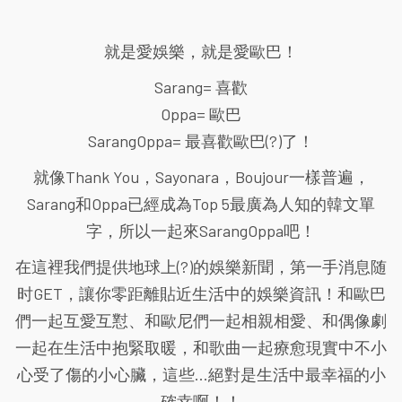
就是愛娛樂，就是愛歐巴！
Sarang= 喜歡
Oppa= 歐巴
SarangOppa= 最喜歡歐巴(?)了！
就像Thank You，Sayonara，Boujour一樣普遍，
Sarang和Oppa已經成為Top 5最廣為人知的韓文單
字，所以一起來SarangOppa吧！
在這裡我們提供地球上(?)的娛樂新聞，第一手消息随
时GET，讓你零距離貼近生活中的娛樂資訊！和歐巴
們一起互愛互懟、和歐尼們一起相親相愛、和偶像劇
一起在生活中抱緊取暖，和歌曲一起療愈現實中不小
心受了傷的小心臟，這些...絕對是生活中最幸福的小
確幸啊！！