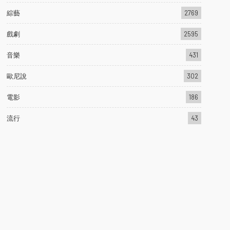
綜藝
2769
戲劇
2595
音樂
431
歐尼說
302
電影
186
流行
43