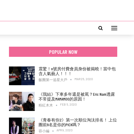
POPULAR NOW
震驚！n號房付費會員身份被揭曉！當中包
含人氣藝人！！！
MAR 25, 2020
飯圈第一追星大戶
《我結》下車多年還是被罵？Eric Nam透露
不常提及MAMAMOO的原因！
FEB 5, 2020
粉紅木木
《青春有你2》第一次順位淘汰排名！ 上位
圈前9名是你的PICK嗎？
APR 9, 2020
容小編