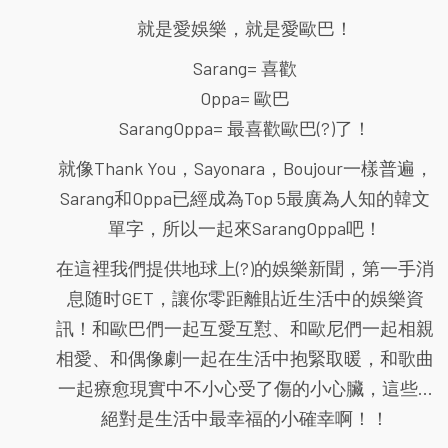
就是愛娛樂，就是愛歐巴！
Sarang= 喜歡
Oppa= 歐巴
SarangOppa= 最喜歡歐巴(?)了！
就像Thank You，Sayonara，Boujour一樣普遍，
Sarang和Oppa已經成為Top 5最廣為人知的韓文
單字，所以一起來SarangOppa吧！
在這裡我們提供地球上(?)的娛樂新聞，第一手消
息随时GET，讓你零距離貼近生活中的娛樂資
訊！和歐巴們一起互愛互懟、和歐尼們一起相親
相愛、和偶像劇一起在生活中抱緊取暖，和歌曲
一起療愈現實中不小心受了傷的小心臟，這些...
絕對是生活中最幸福的小確幸啊！！