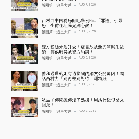
AUG 7, 2026
飯圈第一追星大戶
西村力中國粉絲貼吧舉例Mina「罪證」引眾
怒！生前住址曝光網心酸！
AUG 6, 2026
飯圈第一追星大戶
雙方粉絲矛盾升級！虞書欣被激光筆照射後
續！傳侯明昊被警方約談！
AUG 6, 2026
飯圈第一追星大戶
曾和過世站姐有過接觸的網友公開原因！喊
話西村力「別再差別對待亞洲粉絲！」
AUG 5, 2026
飯圈第一追星大戶
私生子傳聞瘋傳爆了熱搜！周杰倫疑似發文
回應！
AUG 5, 2026
飯圈第一追星大戶