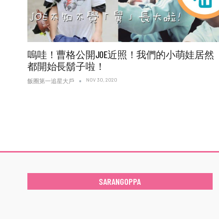
嗚哇！曹格公開JOE近照！我們的小萌娃居然
都開始長鬍子啦！
NOV 30, 2020
飯圈第一追星大戶
SARANGOPPA