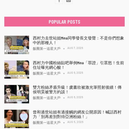
POPULAR POSTS
西村力去世站姐Mina同學發長文發聲：不是你們想象
中的那種人！
AUG 7, 2026
飯圈第一追星大戶
西村力中國粉絲貼吧舉例Mina「罪證」引眾怒！生前
住址曝光網心酸！
AUG 6, 2026
飯圈第一追星大戶
雙方粉絲矛盾升級！虞書欣被激光筆照射後續！傳
侯明昊被警方約談！
AUG 6, 2026
飯圈第一追星大戶
曾和過世站姐有過接觸的網友公開原因！喊話西村
力「別再差別對待亞洲粉絲！」
AUG 5, 2026
飯圈第一追星大戶