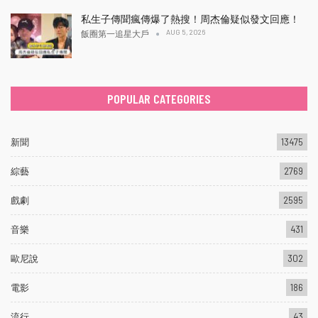
私生子傳聞瘋傳爆了熱搜！周杰倫疑似發文回應！
AUG 5, 2026
飯圈第一追星大戶
POPULAR CATEGORIES
新聞
13475
綜藝
2769
戲劇
2595
音樂
431
歐尼說
302
電影
186
流行
43