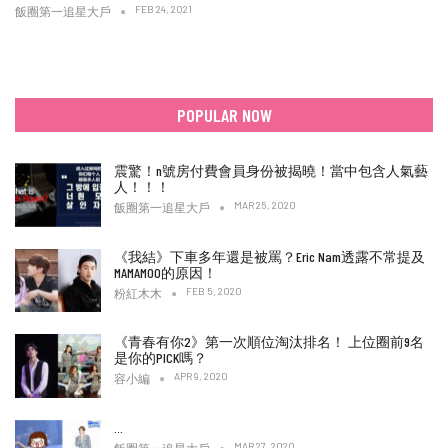
FEB 24, 2021
飯圈第一追星大戶
POPULAR NOW
震驚！n號房付費會員身份被揭曉！當中包含人氣藝
人！！！
MAR 25, 2020
飯圈第一追星大戶
《我結》下車多年還是被罵？Eric Nam透露不常提及
MAMAMOO的原因！
FEB 5, 2020
粉紅木木
《青春有你2》第一次順位淘汰排名！ 上位圈前9名
是你的PICK嗎？
APR 9, 2020
容小編
…
MAR 27, 2020