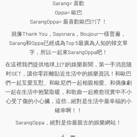
Sarang= 喜歡
Oppa= 歐巴
SarangOppa= 最喜歡歐巴(?)了！
就像Thank You，Sayonara，Boujour一樣普遍，
Sarang和Oppa已經成為Top 5最廣為人知的韓文單
字，所以一起來SarangOppa吧！
在這裡我們提供地球上(?)的娛樂新聞，第一手消息随
时GET，讓你零距離貼近生活中的娛樂資訊！和歐巴
們一起互愛互懟、和歐尼們一起相親相愛、和偶像劇
一起在生活中抱緊取暖，和歌曲一起療愈現實中不小
心受了傷的小心臟，這些...絕對是生活中最幸福的小
確幸啊！！
SarangOppa，絕對是你最親古的娛樂網站！