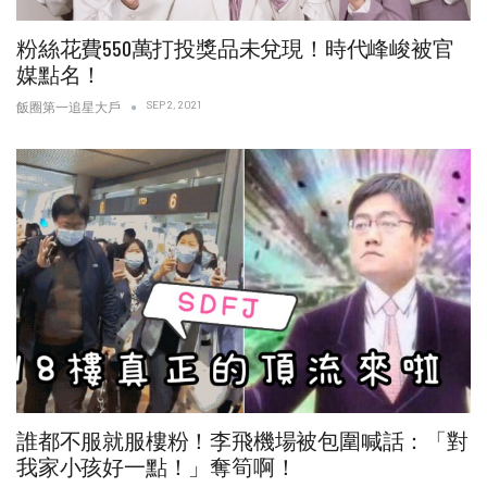
粉絲花費550萬打投獎品未兌現！時代峰峻被官
媒點名！
SEP 2, 2021
飯圈第一追星大戶
誰都不服就服樓粉！李飛機場被包圍喊話：「對
我家小孩好一點！」奪筍啊！