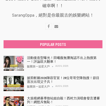
確幸啊！！
SarangOppa，絕對是你最親古的娛樂網站！
POPULAR POSTS
活動後造型曝光！田曦薇無瀏海認不出上熱搜第
一！評論區大翻車！
AUG 9, 2026
飯圈第一追星大戶
披荊斬棘2026陣容官宣！28位哥哥空降熱搜！節目
首次出現父子兵！
AUG 9, 2026
飯圈第一追星大戶
大規模網暴導致站姐自殺！西村力演唱會發言遭審
判！網怒斥無恥！