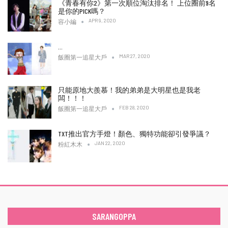
《青春有你2》第一次順位淘汰排名！ 上位圈前9名
是你的PICK嗎？
APR 9, 2020
容小編
…
MAR 27, 2020
飯圈第一追星大戶
只能原地大羨慕！我的弟弟是大明星也是我老
闆！！！
FEB 28, 2020
飯圈第一追星大戶
TXT推出官方手燈！顏色、獨特功能卻引發爭議？
JAN 22, 2020
粉紅木木
SARANGOPPA