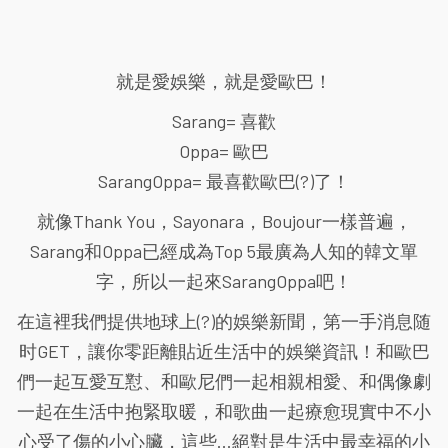
就是愛娛樂，就是愛歐巴！
Sarang= 喜歡
Oppa= 歐巴
SarangOppa= 最喜歡歐巴(?)了！
就像Thank You，Sayonara，Boujour一樣普遍，
Sarang和Oppa已經成為Top 5最廣為人知的韓文單
字，所以一起來SarangOppa吧！
在這裡我們提供地球上(?)的娛樂新聞，第一手消息随
时GET，讓你零距離貼近生活中的娛樂資訊！和歐巴
們一起互愛互懟、和歐尼們一起相親相愛、和偶像劇
一起在生活中抱緊取暖，和歌曲一起療愈現實中不小
心受了傷的小心臟，這些...絕對是生活中最幸福的小