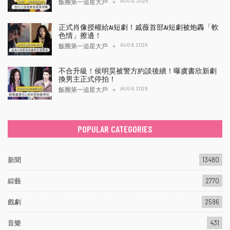
AUG 9, 2026
飯圈第一追星大戶
正式肖像授權給Ai短劇！戚薇首部Ai短劇被炮轟「軟
色情」擦邊！
AUG 8, 2026
飯圈第一追星大戶
不合升級！侯明昊被警方約談後續！曝虞書欣新劇
換男主正式停拍！
AUG 8, 2026
飯圈第一追星大戶
POPULAR CATEGORIES
新聞
13480
綜藝
2770
戲劇
2596
音樂
431