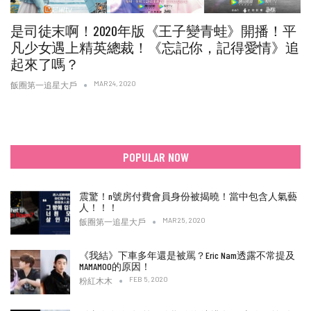
是司徒末啊！2020年版《王子變青蛙》開播！平
凡少女遇上精英總裁！《忘記你，記得愛情》追
起來了嗎？
MAR 24, 2020
飯圈第一追星大戶
POPULAR NOW
震驚！n號房付費會員身份被揭曉！當中包含人氣藝
人！！！
MAR 25, 2020
飯圈第一追星大戶
《我結》下車多年還是被罵？Eric Nam透露不常提及
MAMAMOO的原因！
FEB 5, 2020
粉紅木木