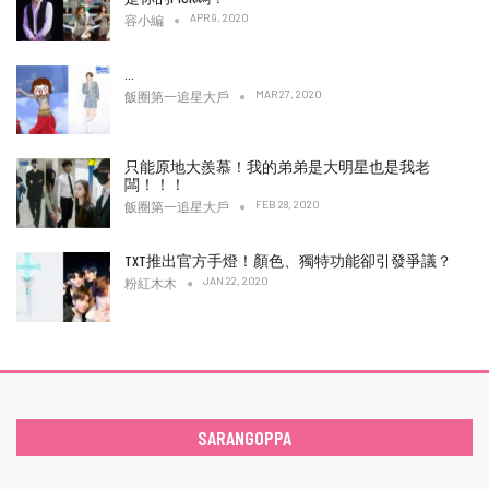
APR 9, 2020
容小編
…
MAR 27, 2020
飯圈第一追星大戶
只能原地大羨慕！我的弟弟是大明星也是我老
闆！！！
FEB 28, 2020
飯圈第一追星大戶
TXT推出官方手燈！顏色、獨特功能卻引發爭議？
JAN 22, 2020
粉紅木木
SARANGOPPA