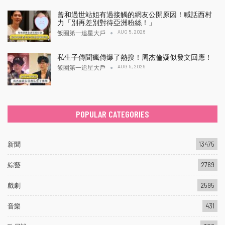
曾和過世站姐有過接觸的網友公開原因！喊話西村
力「別再差別對待亞洲粉絲！」
AUG 5, 2026
飯圈第一追星大戶
私生子傳聞瘋傳爆了熱搜！周杰倫疑似發文回應！
AUG 5, 2026
飯圈第一追星大戶
POPULAR CATEGORIES
新聞
13475
綜藝
2769
戲劇
2595
音樂
431