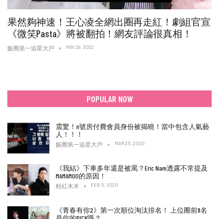
果然夠神速！王心凌全網出圈再走紅！劇組官宣
《微笑Pasta》將被翻拍！網友評論很真相！
MAY 29, 2022
飯圈第一追星大戶
POPULAR NOW
震驚！n號房付費會員身份被揭曉！當中包含人氣藝
人！！！
MAR 25, 2020
飯圈第一追星大戶
《我結》下車多年還是被罵？Eric Nam透露不常提及
MAMAMOO的原因！
FEB 5, 2020
粉紅木木
《青春有你2》第一次順位淘汰排名！ 上位圈前9名
是你的PICK嗎？