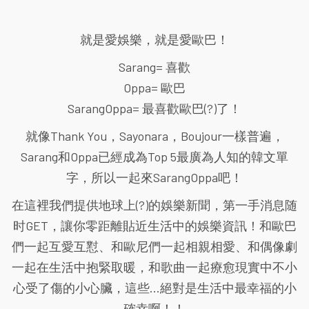
就是愛娛樂，就是愛歐巴！
Sarang= 喜歡
Oppa= 歐巴
SarangOppa= 最喜歡歐巴(?)了！
就像Thank You，Sayonara，Boujour一樣普遍，
Sarang和Oppa已經成為Top 5最廣為人知的韓文單
字，所以一起來SarangOppa吧！
在這裡我們提供地球上(?)的娛樂新聞，第一手消息随
时GET，讓你零距離貼近生活中的娛樂資訊！和歐巴
們一起互愛互懟、和歐尼們一起相親相愛、和偶像劇
一起在生活中抱緊取暖，和歌曲一起療愈現實中不小
心受了傷的小心臟，這些...絕對是生活中最幸福的小
確幸啊！！