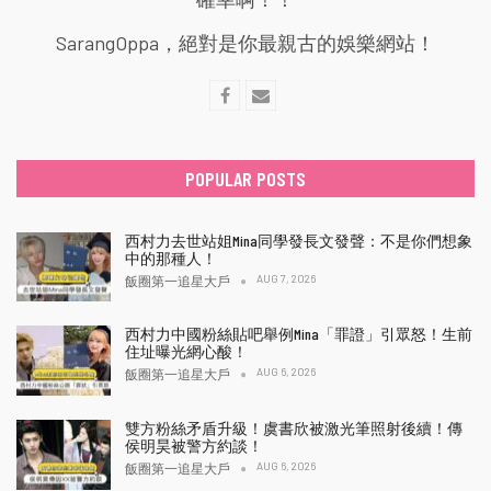
SarangOppa，絕對是你最親古的娛樂網站！
POPULAR POSTS
西村力去世站姐Mina同學發長文發聲：不是你們想象
中的那種人！
AUG 7, 2026
飯圈第一追星大戶
西村力中國粉絲貼吧舉例Mina「罪證」引眾怒！生前
住址曝光網心酸！
AUG 6, 2026
飯圈第一追星大戶
雙方粉絲矛盾升級！虞書欣被激光筆照射後續！傳
侯明昊被警方約談！
AUG 6, 2026
飯圈第一追星大戶