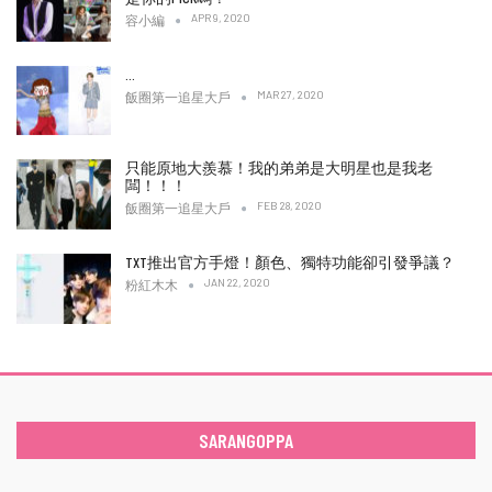
APR 9, 2020
容小編
…
MAR 27, 2020
飯圈第一追星大戶
只能原地大羨慕！我的弟弟是大明星也是我老
闆！！！
FEB 28, 2020
飯圈第一追星大戶
TXT推出官方手燈！顏色、獨特功能卻引發爭議？
JAN 22, 2020
粉紅木木
SARANGOPPA