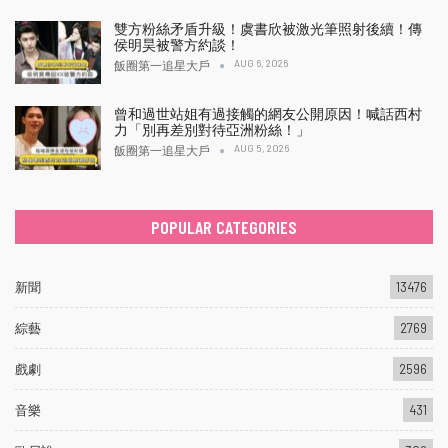
雙方粉絲矛盾升級！虞書欣被激光筆照射後續！傳
侯明昊被警方約談！
AUG 6, 2026
飯圈第一追星大戶
曾和過世站姐有過接觸的網友公開原因！喊話西村
力「別再差別對待亞洲粉絲！」
AUG 5, 2026
飯圈第一追星大戶
POPULAR CATEGORIES
新聞
13476
綜藝
2769
戲劇
2596
音樂
431