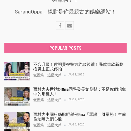
SarangOppa，絕對是你最親古的娛樂網站！
POPULAR POSTS
不合升級！侯明昊被警方約談後續！曝虞書欣新劇
換男主正式停拍！
AUG 8, 2026
飯圈第一追星大戶
西村力去世站姐Mina同學發長文發聲：不是你們想象
中的那種人！
AUG 7, 2026
飯圈第一追星大戶
西村力中國粉絲貼吧舉例Mina「罪證」引眾怒！生前
住址曝光網心酸！
AUG 6, 2026
飯圈第一追星大戶