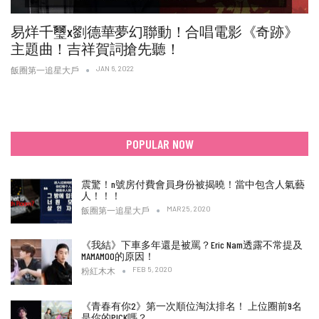
易烊千璽x劉德華夢幻聯動！合唱電影《奇跡》
主題曲！吉祥賀詞搶先聽！
JAN 6, 2022
飯圈第一追星大戶
POPULAR NOW
震驚！n號房付費會員身份被揭曉！當中包含人氣藝
人！！！
MAR 25, 2020
飯圈第一追星大戶
《我結》下車多年還是被罵？Eric Nam透露不常提及
MAMAMOO的原因！
FEB 5, 2020
粉紅木木
《青春有你2》第一次順位淘汰排名！ 上位圈前9名
是你的PICK嗎？