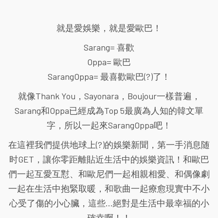
就是愛娛樂，就是愛歐巴！
Sarang= 喜歡
Oppa= 歐巴
SarangOppa= 最喜歡歐巴(?)了！
就像Thank You，Sayonara，Boujour一樣普遍，
Sarang和Oppa已經成為Top 5最廣為人知的韓文單
字，所以一起來SarangOppa吧！
在這裡我們提供地球上(?)的娛樂新聞，第一手消息随
时GET，讓你零距離貼近生活中的娛樂資訊！和歐巴
們一起互愛互懟、和歐尼們一起相親相愛、和偶像劇
一起在生活中抱緊取暖，和歌曲一起療愈現實中不小
心受了傷的小心臟，這些...絕對是生活中最幸福的小
確幸啊！！