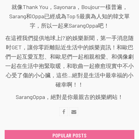
就像Thank You，Sayonara，Boujour一樣普遍，
Sarang和Oppa已經成為Top 5最廣為人知的韓文單
字，所以一起來SarangOppa吧！
在這裡我們提供地球上(?)的娛樂新聞，第一手消息随
时GET，讓你零距離貼近生活中的娛樂資訊！和歐巴
們一起互愛互懟、和歐尼們一起相親相愛、和偶像劇
一起在生活中抱緊取暖，和歌曲一起療愈現實中不小
心受了傷的小心臟，這些...絕對是生活中最幸福的小
確幸啊！！
SarangOppa，絕對是你最親古的娛樂網站！
POPULAR POSTS