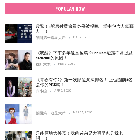
POPULAR NOW
震驚！n號房付費會員身份被揭曉！當中包含人氣藝
人！！！
MAR 25, 2020
飯圈第一追星大戶
《我結》下車多年還是被罵？Eric Nam透露不常提及
MAMAMOO的原因！
FEB 5, 2020
粉紅木木
《青春有你2》第一次順位淘汰排名！ 上位圈前9名
是你的PICK嗎？
APR 9, 2020
容小編
…
MAR 27, 2020
飯圈第一追星大戶
只能原地大羨慕！我的弟弟是大明星也是我老
闆！！！