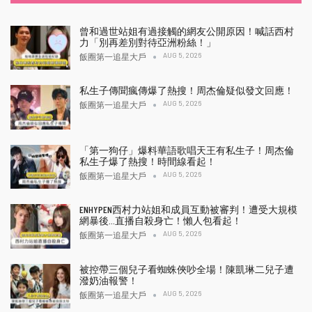
曾和過世站姐有過接觸的網友公開原因！喊話西村
力「別再差別對待亞洲粉絲！」
AUG 5, 2026
飯圈第一追星大戶
私生子傳聞瘋傳爆了熱搜！周杰倫疑似發文回應！
AUG 5, 2026
飯圈第一追星大戶
「第一狗仔」爆料華語歌唱天王有私生子！周杰倫
私生子爆了熱搜！時間線看起！
AUG 5, 2026
飯圈第一追星大戶
ENHYPEN西村力站姐和成員互動被審判！遭受大規模
網暴後…直播自殺身亡！懶人包看起！
AUG 5, 2026
飯圈第一追星大戶
被控帶三個兒子看蜘蛛俠吵全場！陳凱琳二兒子遭
潑奶油報警！
AUG 5, 2026
飯圈第一追星大戶