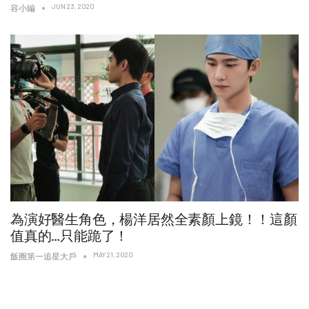
JUN 23, 2020
容小編
為演好醫生角色，楊洋居然全素顏上鏡！！這顏
值真的…只能跪了！
MAY 21, 2020
飯圈第一追星大戶