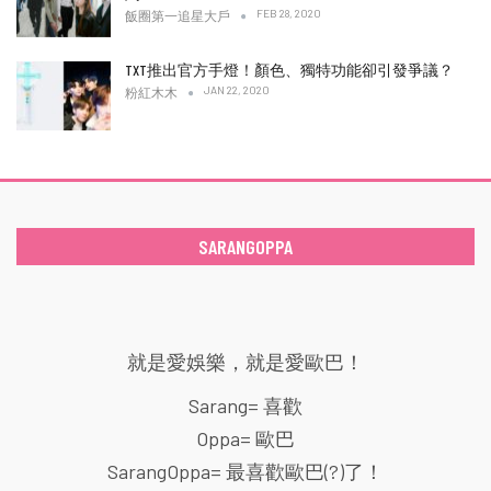
FEB 28, 2020
飯圈第一追星大戶
TXT推出官方手燈！顏色、獨特功能卻引發爭議？
JAN 22, 2020
粉紅木木
SARANGOPPA
就是愛娛樂，就是愛歐巴！
Sarang= 喜歡
Oppa= 歐巴
SarangOppa= 最喜歡歐巴(?)了！