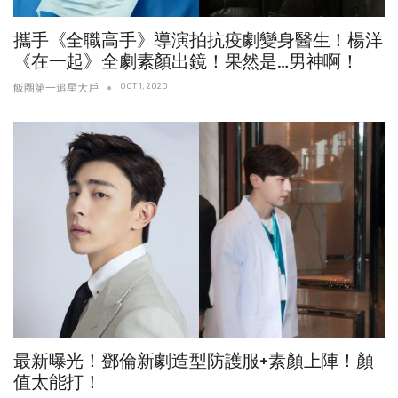
攜手《全職高手》導演拍抗疫劇變身醫生！楊洋
《在一起》全劇素顏出鏡！果然是…男神啊！
OCT 1, 2020
飯圈第一追星大戶
最新曝光！鄧倫新劇造型防護服+素顏上陣！顏
值太能打！