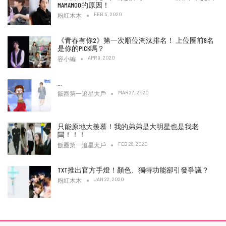
MAMAMOO的原因！
FEB 5, 2020
粉紅木木
《青春有你2》第一次順位淘汰排名！ 上位圈前9名
是你的PICK嗎？
APR 9, 2020
容小編
…
MAR 27, 2020
飯圈第一追星大戶
只能原地大羨慕！我的弟弟是大明星也是我老
闆！！！
FEB 28, 2020
飯圈第一追星大戶
TXT推出官方手燈！顏色、獨特功能卻引發爭議？
JAN 22, 2020
粉紅木木