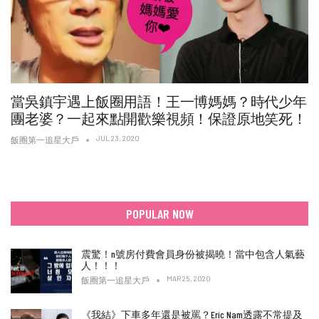
當吳鎮宇遇上飯圈用語！王一博媽媽？時代少年
團老婆？一起來點開歡樂視頻！保證原地笑死！
JUL 23, 2020
飯圈第一追星大戶
POPULAR NOW
震驚！n號房付費會員身份被揭曉！當中包含人氣藝
人！！！
MAR 25, 2020
飯圈第一追星大戶
《我結》下車多年還是被罵？Eric Nam透露不常提及