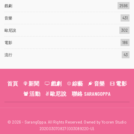
戲劇
2596
音樂
431
歐尼說
302
電影
186
流行
43
首頁
新聞
戲劇
綜藝
音樂
電影
活動
歐尼說
聯絡 SARANGOPPA
© 2026 - SarangOppa. All Rights Reserved. Owned by Yooren Studio
202003070827 (003089220-U).