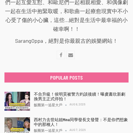
們一起互愛互懟、和歐尼們一起相親相愛、和偶像劇
一起在生活中抱緊取暖，和歌曲一起療愈現實中不小
心受了傷的小心臟，這些...絕對是生活中最幸福的小
確幸啊！！
SarangOppa，絕對是你最親古的娛樂網站！
POPULAR POSTS
不合升級！侯明昊被警方約談後續！曝虞書欣新劇
換男主正式停拍！
AUG 8, 2026
飯圈第一追星大戶
西村力去世站姐Mina同學發長文發聲：不是你們想象
中的那種人！
AUG 7, 2026
飯圈第一追星大戶