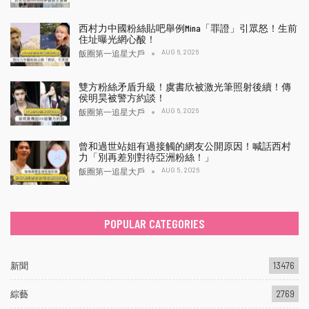
西村力中國粉絲貼吧舉例Mina「罪證」引眾怒！生前
住址曝光網心酸！
AUG 6, 2026
飯圈第一追星大戶
雙方粉絲矛盾升級！虞書欣被激光筆照射後續！傳
侯明昊被警方約談！
AUG 6, 2026
飯圈第一追星大戶
曾和過世站姐有過接觸的網友公開原因！喊話西村
力「別再差別對待亞洲粉絲！」
AUG 5, 2026
飯圈第一追星大戶
POPULAR CATEGORIES
新聞
13476
綜藝
2769