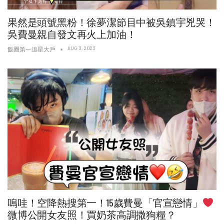
果然是頭號黑粉！徐夢潔節目中被吳鎮宇兇哭！
吳費曼親自發文再火上加油！
AUG 3, 2023
飯圈第一追星大戶
嗚哇！空降熱搜第一！15歲費曼「官宣戀情」
微博公開女友照！買奶茶高調撒狗糧？