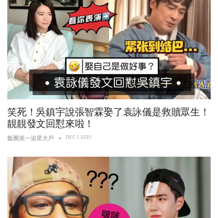
笑死！吳鎮宇說張智霖娶了袁詠儀是救贖眾生！
靚靚發文回懟來啦！
DEC 1, 2021
飯圈第一追星大戶