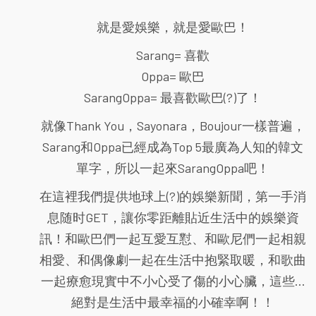
就是愛娛樂，就是愛歐巴！
Sarang= 喜歡
Oppa= 歐巴
SarangOppa= 最喜歡歐巴(?)了！
就像Thank You，Sayonara，Boujour一樣普遍，
Sarang和Oppa已經成為Top 5最廣為人知的韓文
單字，所以一起來SarangOppa吧！
在這裡我們提供地球上(?)的娛樂新聞，第一手消
息随时GET，讓你零距離貼近生活中的娛樂資
訊！和歐巴們一起互愛互懟、和歐尼們一起相親
相愛、和偶像劇一起在生活中抱緊取暖，和歌曲
一起療愈現實中不小心受了傷的小心臟，這些...
絕對是生活中最幸福的小確幸啊！！