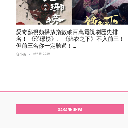
愛奇藝視頻播放指數破百萬電視劇歷史排
名！ 《瑯琊榜》、《錦衣之下》不入前三！
但前三名你一定聽過！…
APR 15, 2020
容小編
SARANGOPPA