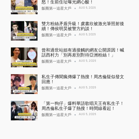
怒！生前住址曝光網心酸！
AUG 6, 2026
飯圈第一追星大戶
雙方粉絲矛盾升級！虞書欣被激光筆照射後
續！傳侯明昊被警方約談！
AUG 6, 2026
飯圈第一追星大戶
曾和過世站姐有過接觸的網友公開原因！喊
話西村力「別再差別對待亞洲粉絲！」
AUG 5, 2026
飯圈第一追星大戶
私生子傳聞瘋傳爆了熱搜！周杰倫疑似發文
回應！
AUG 5, 2026
飯圈第一追星大戶
「第一狗仔」爆料華語歌唱天王有私生子！
周杰倫私生子爆了熱搜！時間線看起！
AUG 5, 2026
飯圈第一追星大戶