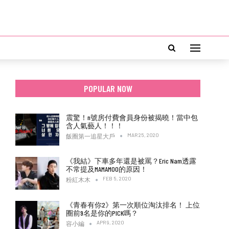
POPULAR NOW
震驚！n號房付費會員身份被揭曉！當中包
含人氣藝人！！！
MAR 25, 2020
飯圈第一追星大戶
《我結》下車多年還是被罵？Eric Nam透露
不常提及MAMAMOO的原因！
FEB 5, 2020
粉紅木木
《青春有你2》第一次順位淘汰排名！ 上位
圈前9名是你的PICK嗎？
APR 9, 2020
容小編