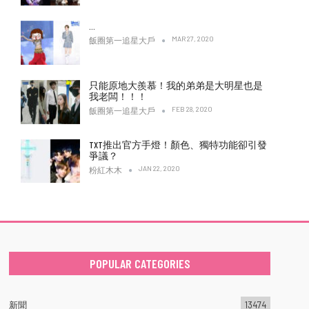
…
MAR 27, 2020
飯圈第一追星大戶
只能原地大羨慕！我的弟弟是大明星也是
我老闆！！！
FEB 28, 2020
飯圈第一追星大戶
TXT推出官方手燈！顏色、獨特功能卻引發
爭議？
JAN 22, 2020
粉紅木木
POPULAR CATEGORIES
新聞
13474