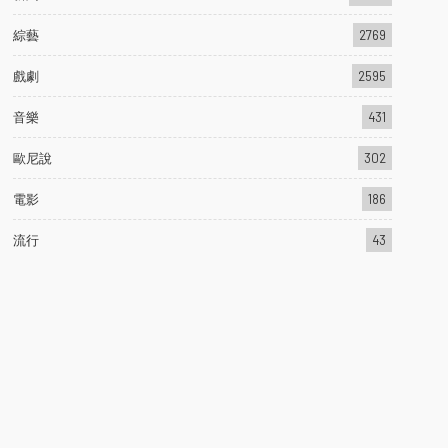
綜藝
2769
戲劇
2595
音樂
431
歐尼說
302
電影
186
流行
43