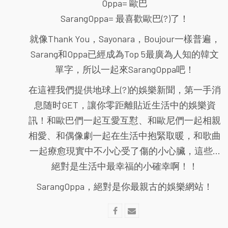
Oppa= 歐巴
SarangOppa= 最喜歡歐巴(?)了！
就像Thank You，Sayonara，Boujour一樣普遍，
Sarang和Oppa已經成為Top 5最廣為人知的韓文
單字，所以一起來SarangOppa吧！
在這裡我們提供地球上(?)的娛樂新聞，第一手消
息随时GET，讓你零距離貼近生活中的娛樂資
訊！和歐巴們一起互愛互懟、和歐尼們一起相親
相愛、和偶像劇一起在生活中抱緊取暖，和歌曲
一起療愈現實中不小心受了傷的小心臟，這些...
絕對是生活中最幸福的小確幸啊！！
SarangOppa，絕對是你最親古的娛樂網站！