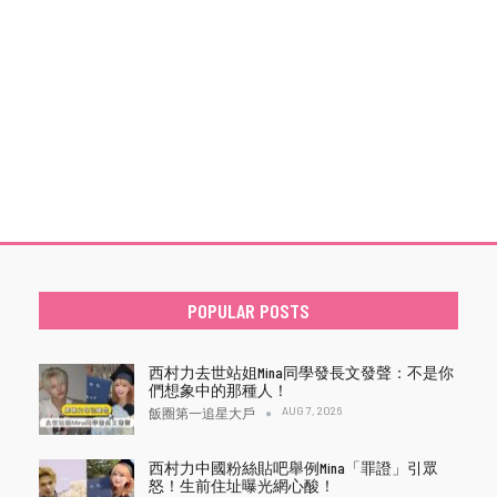
POPULAR POSTS
西村力去世站姐Mina同學發長文發聲：不是你
們想象中的那種人！
AUG 7, 2026
飯圈第一追星大戶
西村力中國粉絲貼吧舉例Mina「罪證」引眾
怒！生前住址曝光網心酸！