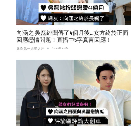
向涵之 吳磊緋聞傳了4個月後…女方終於正面
回應戀情問題！直播中5字真言回應！
NOV 28, 2022
飯圈第一追星大戶