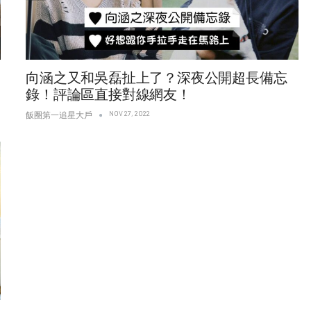
向涵之又和吳磊扯上了？深夜公開超長備忘
錄！評論區直接對線網友！
NOV 27, 2022
飯圈第一追星大戶