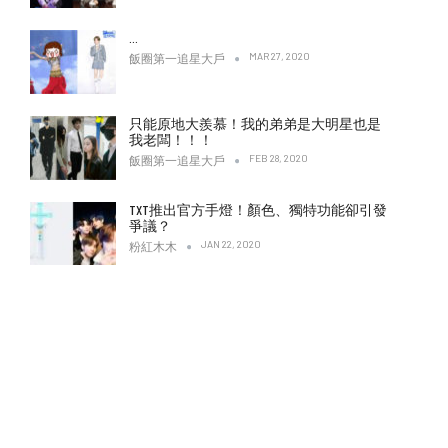
…
MAR 27, 2020
飯圈第一追星大戶
只能原地大羨慕！我的弟弟是大明星也是
我老闆！！！
FEB 28, 2020
飯圈第一追星大戶
TXT推出官方手燈！顏色、獨特功能卻引發
爭議？
JAN 22, 2020
粉紅木木