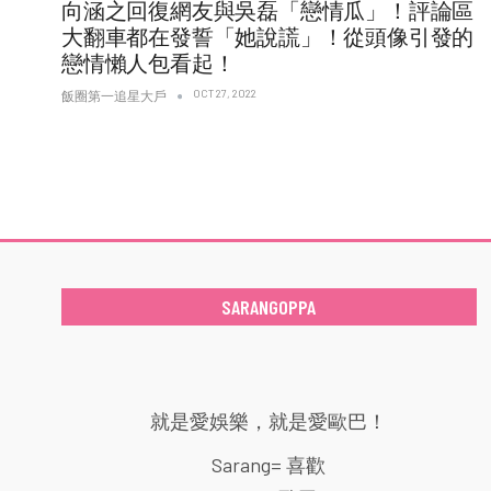
向涵之回復網友與吳磊「戀情瓜」！評論區
大翻車都在發誓「她說謊」！從頭像引發的
戀情懶人包看起！
OCT 27, 2022
飯圈第一追星大戶
SARANGOPPA
就是愛娛樂，就是愛歐巴！
Sarang= 喜歡