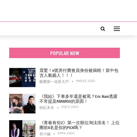
POPULAR NOW
震驚！n號房付費會員身份被揭曉！當中包
含人氣藝人！！！
MAR 25, 2020
飯圈第一追星大戶
《我結》下車多年還是被罵？Eric Nam透露
不常提及MAMAMOO的原因！
FEB 5, 2020
粉紅木木
《青春有你2》第一次順位淘汰排名！ 上位
圈前9名是你的PICK嗎？
APR 9, 2020
容小編