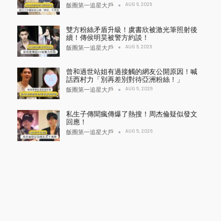
AUG 6, 2026
飯圈第一追星大戶
雙方粉絲矛盾升級！虞書欣被激光筆照射後
續！傳侯明昊被警方約談！
AUG 6, 2026
飯圈第一追星大戶
曾和過世站姐有過接觸的網友公開原因！喊
話西村力「別再差別對待亞洲粉絲！」
AUG 5, 2026
飯圈第一追星大戶
私生子傳聞瘋傳爆了熱搜！周杰倫疑似發文
回應！
AUG 5, 2026
飯圈第一追星大戶