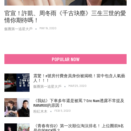
官宣！許凱、周冬雨《千古玦塵》三生三世的愛
情你期待嗎！
MAY 19, 2020
飯圈第一追星大戶
POPULAR NOW
震驚！n號房付費會員身份被揭曉！當中包含人氣藝
人！！！
MAR 25, 2020
飯圈第一追星大戶
《我結》下車多年還是被罵？Eric Nam透露不常提及
MAMAMOO的原因！
FEB 5, 2020
粉紅木木
《青春有你2》第一次順位淘汰排名！ 上位圈前9名
是你的PICK嗎？