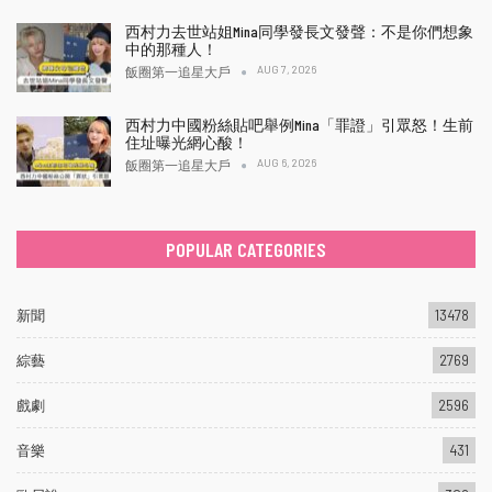
西村力去世站姐Mina同學發長文發聲：不是你們想象
中的那種人！
AUG 7, 2026
飯圈第一追星大戶
西村力中國粉絲貼吧舉例Mina「罪證」引眾怒！生前
住址曝光網心酸！
AUG 6, 2026
飯圈第一追星大戶
POPULAR CATEGORIES
新聞
13478
綜藝
2769
戲劇
2596
音樂
431