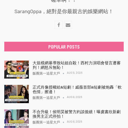
SarangOppa，絕對是你最親古的娛樂網站！
POPULAR POSTS
大規模網暴導致站姐自殺！西村力演唱會發言遭審
判！網怒斥無恥！
AUG 9, 2026
飯圈第一追星大戶
正式肖像授權給Ai短劇！戚薇首部Ai短劇被炮轟「軟
色情」擦邊！
AUG 8, 2026
飯圈第一追星大戶
不合升級！侯明昊被警方約談後續！曝虞書欣新劇
換男主正式停拍！
AUG 8, 2026
飯圈第一追星大戶