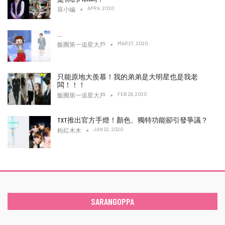
APR 9, 2020
容小編
…
MAR 27, 2020
飯圈第一追星大戶
只能原地大羨慕！我的弟弟是大明星也是我老
闆！！！
FEB 28, 2020
飯圈第一追星大戶
TXT推出官方手燈！顏色、獨特功能卻引發爭議？
JAN 22, 2020
粉紅木木
SARANGOPPA