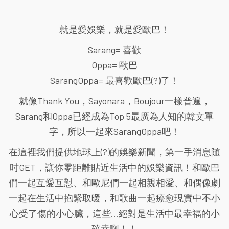
就是愛娛樂，就是愛歐巴！
Sarang= 喜歡
Oppa= 歐巴
SarangOppa= 最喜歡歐巴(?)了！
就像Thank You，Sayonara，Boujour一樣普遍，
Sarang和Oppa已經成為Top 5最廣為人知的韓文單
字，所以一起來SarangOppa吧！
在這裡我們提供地球上(?)的娛樂新聞，第一手消息随
时GET，讓你零距離貼近生活中的娛樂資訊！和歐巴
們一起互愛互懟、和歐尼們一起相親相愛、和偶像劇
一起在生活中抱緊取暖，和歌曲一起療愈現實中不小
心受了傷的小心臟，這些...絕對是生活中最幸福的小
確幸啊！！