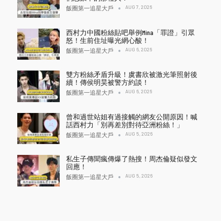
AUG 7, 2026
飯圈第一追星大戶
西村力中國粉絲貼吧舉例Mina「罪證」引眾
怒！生前住址曝光網心酸！
AUG 6, 2026
飯圈第一追星大戶
雙方粉絲矛盾升級！虞書欣被激光筆照射後
續！傳侯明昊被警方約談！
AUG 6, 2026
飯圈第一追星大戶
曾和過世站姐有過接觸的網友公開原因！喊
話西村力「別再差別對待亞洲粉絲！」
AUG 5, 2026
飯圈第一追星大戶
私生子傳聞瘋傳爆了熱搜！周杰倫疑似發文
回應！
AUG 5, 2026
飯圈第一追星大戶