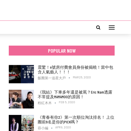
POPULAR NOW
震驚！n號房付費會員身份被揭曉！當中包
含人氣藝人！！！
MAR 25, 2020
飯圈第一追星大戶
《我結》下車多年還是被罵？Eric Nam透露
不常提及MAMAMOO的原因！
FEB 5, 2020
粉紅木木
《青春有你2》第一次順位淘汰排名！ 上位
圈前9名是你的PICK嗎？
APR 9, 2020
容小編