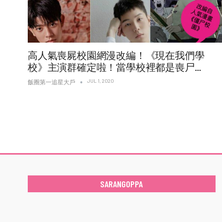
高人氣喪屍校園網漫改編！《現在我們學
校》主演群確定啦！當學校裡都是喪尸…
JUL 1, 2020
飯圈第一追星大戶
SARANGOPPA