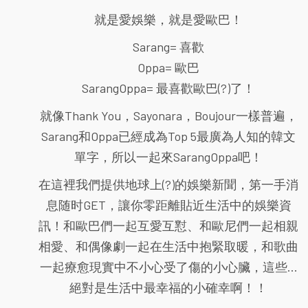
就是愛娛樂，就是愛歐巴！
Sarang= 喜歡
Oppa= 歐巴
SarangOppa= 最喜歡歐巴(?)了！
就像Thank You，Sayonara，Boujour一樣普遍，
Sarang和Oppa已經成為Top 5最廣為人知的韓文
單字，所以一起來SarangOppa吧！
在這裡我們提供地球上(?)的娛樂新聞，第一手消
息随时GET，讓你零距離貼近生活中的娛樂資
訊！和歐巴們一起互愛互懟、和歐尼們一起相親
相愛、和偶像劇一起在生活中抱緊取暖，和歌曲
一起療愈現實中不小心受了傷的小心臟，這些...
絕對是生活中最幸福的小確幸啊！！