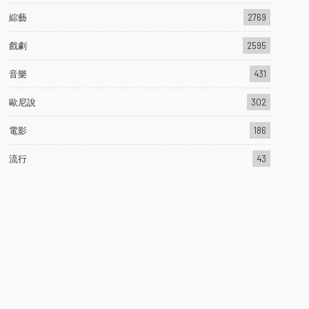
綜藝
2769
戲劇
2595
音樂
431
歐尼說
302
電影
186
流行
43