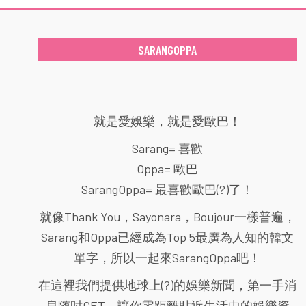
SARANGOPPA
就是愛娛樂，就是愛歐巴！
Sarang= 喜歡
Oppa= 歐巴
SarangOppa= 最喜歡歐巴(?)了！
就像Thank You，Sayonara，Boujour一樣普遍，
Sarang和Oppa已經成為Top 5最廣為人知的韓文
單字，所以一起來SarangOppa吧！
在這裡我們提供地球上(?)的娛樂新聞，第一手消
息随时GET，讓你零距離貼近生活中的娛樂資