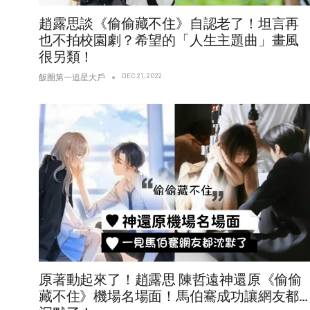
趙露思談《偷偷藏不住》自認老了！坦言再
也不拍校園劇？希望的「人生主題曲」畫風
很另類！
DEC 21, 2022
飯圈第一追星大戶
原著動起來了！趙露思 陳哲遠神還原《偷偷
藏不住》機場名場面！馬伯騫成功讓網友都…