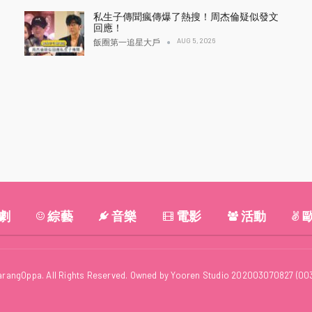
私生子傳聞瘋傳爆了熱搜！周杰倫疑似發文
回應！
AUG 5, 2026
飯圈第一追星大戶
劇
綜藝
音樂
電影
活動
arangOppa. All Rights Reserved. Owned by Yooren Studio 202003070827 (00