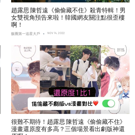
趙露思 陳哲遠《偷偷藏不住》殺青特輯！男
女雙視角預告來啦！韓國網友關注點很歪樓
啊！
NOV 14, 2022
飯圈第一追星大戶
很難不期待！趙露思 陳哲遠《偷偷藏不住》
漫畫還原度有多高？三個場景看出劇版神還