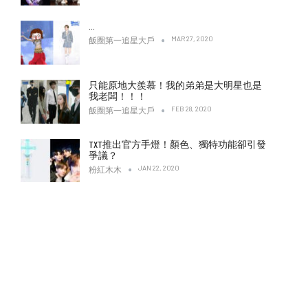
…
MAR 27, 2020
飯圈第一追星大戶
只能原地大羨慕！我的弟弟是大明星也是
我老闆！！！
FEB 28, 2020
飯圈第一追星大戶
TXT推出官方手燈！顏色、獨特功能卻引發
爭議？
JAN 22, 2020
粉紅木木