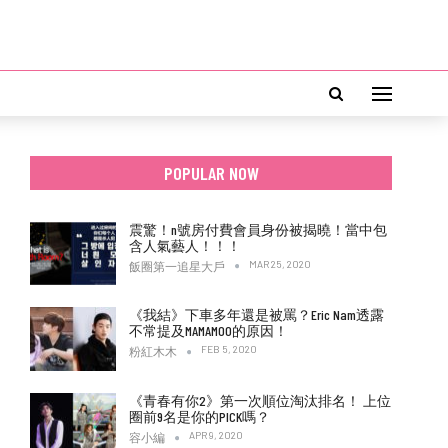
POPULAR NOW
震驚！n號房付費會員身份被揭曉！當中包
含人氣藝人！！！
MAR 25, 2020
飯圈第一追星大戶
《我結》下車多年還是被罵？Eric Nam透露
不常提及MAMAMOO的原因！
FEB 5, 2020
粉紅木木
《青春有你2》第一次順位淘汰排名！ 上位
圈前9名是你的PICK嗎？
APR 9, 2020
容小編