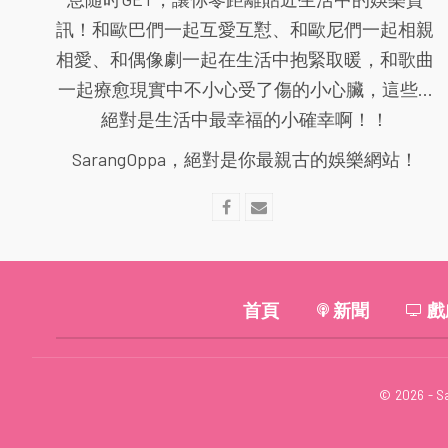
訊！和歐巴們一起互愛互懟、和歐尼們一起相親
相愛、和偶像劇一起在生活中抱緊取暖，和歌曲
一起療愈現實中不小心受了傷的小心臟，這些...
絕對是生活中最幸福的小確幸啊！！
SarangOppa，絕對是你最親古的娛樂網站！
首頁
新聞
戲
© 2026 - S