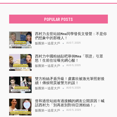
POPULAR POSTS
西村力去世站姐Mina同學發長文發聲：不是你
們想象中的那種人！
AUG 7, 2026
飯圈第一追星大戶
西村力中國粉絲貼吧舉例Mina「罪證」引眾
怒！生前住址曝光網心酸！
AUG 6, 2026
飯圈第一追星大戶
雙方粉絲矛盾升級！虞書欣被激光筆照射後
續！傳侯明昊被警方約談！
AUG 6, 2026
飯圈第一追星大戶
曾和過世站姐有過接觸的網友公開原因！喊
話西村力「別再差別對待亞洲粉絲！」
AUG 5, 2026
飯圈第一追星大戶