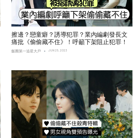
擦邊？戀童癖？誘導犯罪？業內編劇發長文
痛批《偷偷藏不住》！呼籲下架阻止犯罪！
JUN 25, 2023
飯圈第一追星大戶