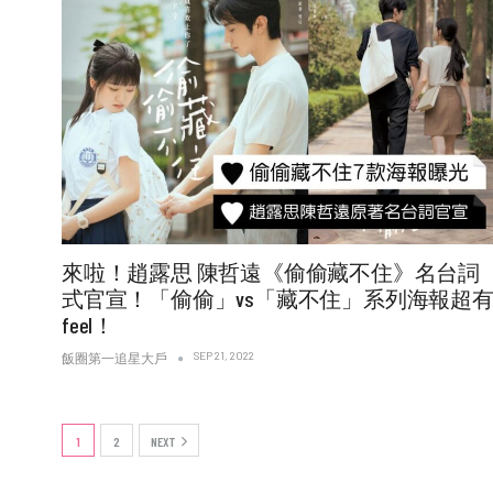
來啦！趙露思 陳哲遠《偷偷藏不住》名台詞
式官宣！「偷偷」vs「藏不住」系列海報超
feel！
SEP 21, 2022
飯圈第一追星大戶
1
2
NEXT