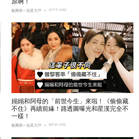
原啊！
OCT 17, 2022
飯圈第一追星大戶
嫋嫋和阿母的「前世今生」來啦！《偷偷藏
不住》再續前緣！路透圖曝光和星漢完全不
一樣！
SEP 24, 2022
飯圈第一追星大戶