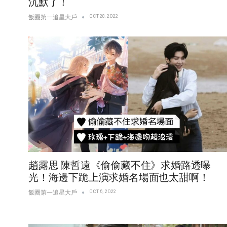
沉默了！
OCT 28, 2022
飯圈第一追星大戶
趙露思 陳哲遠《偷偷藏不住》求婚路透曝
光！海邊下跪上演求婚名場面也太甜啊！
OCT 6, 2022
飯圈第一追星大戶