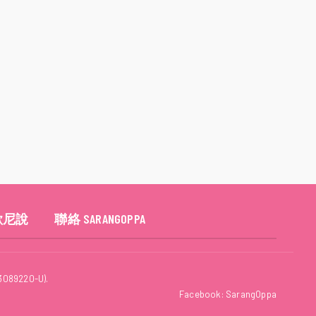
歐尼說
聯絡 SARANGOPPA
3089220-U).
Facebook:
SarangOppa