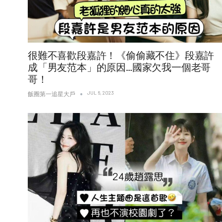
很難不喜歡段嘉許！《偷偷藏不住》段嘉許
成「男友范本」的原因…國家欠我一個老哥
哥！
JUL 6, 2023
飯圈第一追星大戶