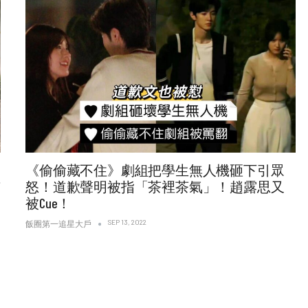
《偷偷藏不住》劇組把學生無人機砸下引眾
有
怒！道歉聲明被指「茶裡茶氣」！趙露思又
被Cue！
SEP 13, 2022
飯圈第一追星大戶