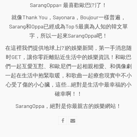
SarangOppa= 最喜歡歐巴(?)了！
就像Thank You，Sayonara，Boujour一樣普遍，
Sarang和Oppa已經成為Top 5最廣為人知的韓文單
字，所以一起來SarangOppa吧！
在這裡我們提供地球上(?)的娛樂新聞，第一手消息随
时GET，讓你零距離貼近生活中的娛樂資訊！和歐巴
們一起互愛互懟、和歐尼們一起相親相愛、和偶像劇
一起在生活中抱緊取暖，和歌曲一起療愈現實中不小
心受了傷的小心臟，這些...絕對是生活中最幸福的小
確幸啊！！
SarangOppa，絕對是你最親古的娛樂網站！