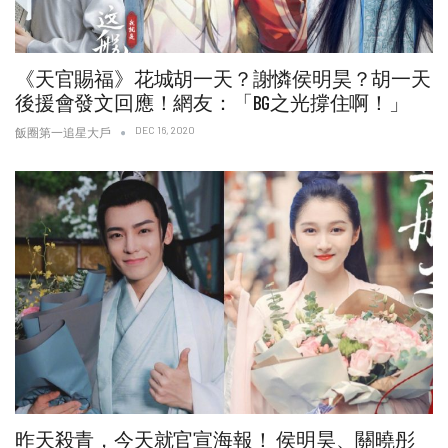
《天官賜福》花城胡一天？謝憐侯明昊？胡一天
後援會發文回應！網友：「BG之光撐住啊！」
DEC 16, 2020
飯圈第一追星大戶
昨天殺青，今天就官宣海報！ 侯明昊、關曉彤