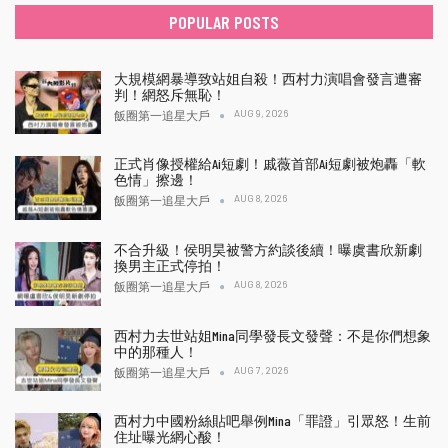
POPULAR POSTS
大規模網暴導致站姐自殺！西村力演唱會發言遭審
判！網怒斥無恥！
AUG 9, 2026
飯圈第一追星大戶
正式肖像授權給Ai短劇！戚薇首部Ai短劇被炮轟「軟
色情」擦邊！
AUG 8, 2026
飯圈第一追星大戶
不合升級！侯明昊被警方約談後續！曝虞書欣新劇
換男主正式停拍！
AUG 8, 2026
飯圈第一追星大戶
西村力去世站姐Mina同學發長文發聲：不是你們想象
中的那種人！
AUG 7, 2026
飯圈第一追星大戶
西村力中國粉絲貼吧舉例Mina「罪證」引眾怒！生前
住址曝光網心酸！