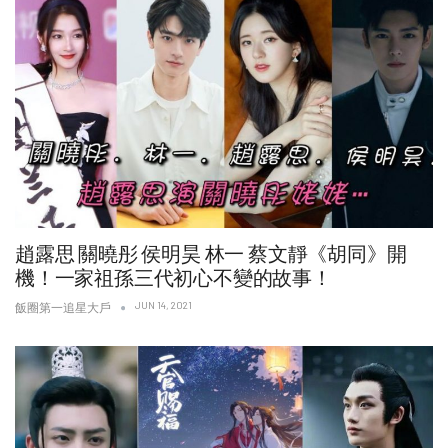
趙露思 關曉彤 侯明昊 林一 蔡文靜《胡同》開
機！一家祖孫三代初心不變的故事！
JUN 14, 2021
飯圈第一追星大戶