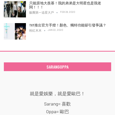
只能原地大羨慕！我的弟弟是大明星也是我老
闆！！！
FEB 28, 2020
飯圈第一追星大戶
TXT推出官方手燈！顏色、獨特功能卻引發爭議？
JAN 22, 2020
粉紅木木
SARANGOPPA
就是愛娛樂，就是愛歐巴！
Sarang= 喜歡
Oppa= 歐巴