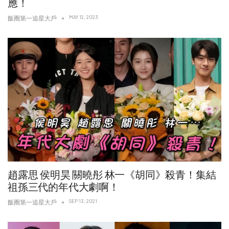
應！
MAY 12, 2023
飯圈第一追星大戶
趙露思 侯明昊 關曉彤 林一《胡同》殺青！集結
祖孫三代的年代大劇啊！
SEP 13, 2021
飯圈第一追星大戶