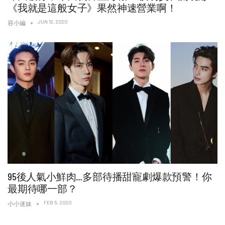
《我就是這般女子》果然神速營業啊！
JUN 12, 2020
容小編
95後人氣小鮮肉…多部待播甜寵劇爆款預警！你
最期待哪一部？
FEB 5, 2020
小小迷妹