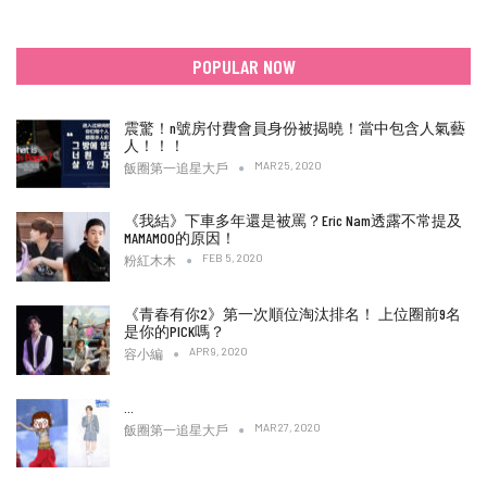
POPULAR NOW
震驚！n號房付費會員身份被揭曉！當中包含人氣藝
人！！！
MAR 25, 2020
飯圈第一追星大戶
《我結》下車多年還是被罵？Eric Nam透露不常提及
MAMAMOO的原因！
FEB 5, 2020
粉紅木木
《青春有你2》第一次順位淘汰排名！ 上位圈前9名
是你的PICK嗎？
APR 9, 2020
容小編
…
MAR 27, 2020
飯圈第一追星大戶