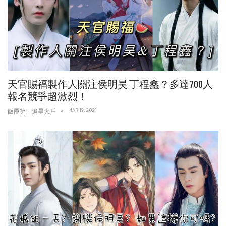
天官賜福製作人關注侯明昊 丁程鑫？多達700人
報名競爭超激烈！
MAR 19, 2021
飯圈第一追星大戶