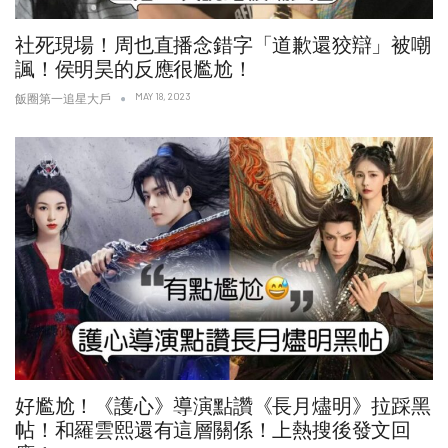
社死現場！周也直播念錯字「道歉還狡辯」被嘲
諷！侯明昊的反應很尷尬！
MAY 18, 2023
飯圈第一追星大戶
好尷尬！《護心》導演點讚《長月燼明》拉踩黑
帖！和羅雲熙還有這層關係！上熱搜後發文回