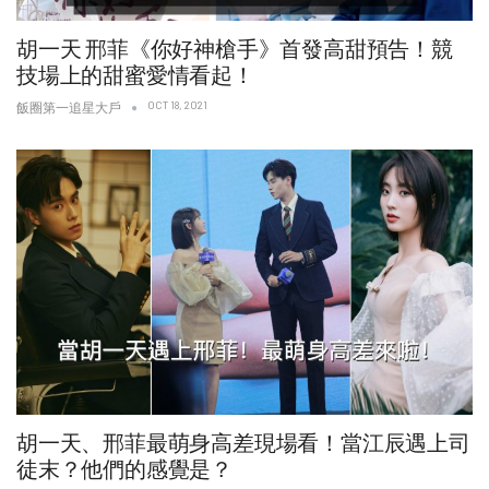
胡一天 邢菲《你好神槍手》首發高甜預告！競
技場上的甜蜜愛情看起！
OCT 18, 2021
飯圈第一追星大戶
胡一天、邢菲最萌身高差現場看！當江辰遇上司
徒末？他們的感覺是？