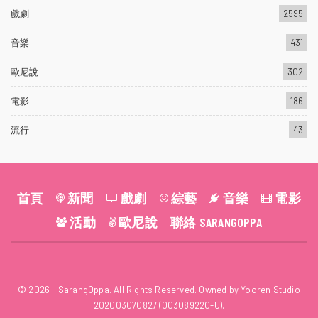
戲劇
2595
音樂
431
歐尼說
302
電影
186
流行
43
首頁
新聞
戲劇
綜藝
音樂
電影
活動
歐尼說
聯絡 SARANGOPPA
© 2026 - SarangOppa. All Rights Reserved. Owned by Yooren Studio
202003070827 (003089220-U).