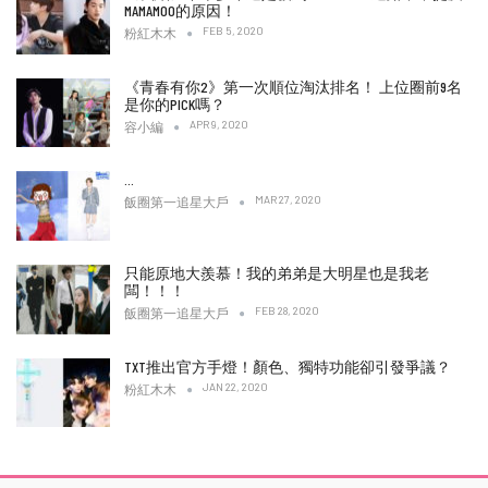
MAMAMOO的原因！
FEB 5, 2020
粉紅木木
《青春有你2》第一次順位淘汰排名！ 上位圈前9名
是你的PICK嗎？
APR 9, 2020
容小編
…
MAR 27, 2020
飯圈第一追星大戶
只能原地大羨慕！我的弟弟是大明星也是我老
闆！！！
FEB 28, 2020
飯圈第一追星大戶
TXT推出官方手燈！顏色、獨特功能卻引發爭議？
JAN 22, 2020
粉紅木木