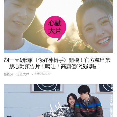
胡一天&邢菲《你好神槍手》開機！官方釋出第
一版心動預告片！嗚哇！高顏值CP沒錯啦！
SEP 23, 2020
飯圈第一追星大戶