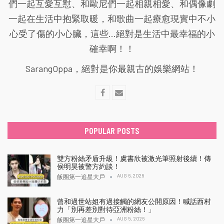
們一起互愛互懟、和歐尼們一起相親相愛、和偶像劇
一起在生活中抱緊取暖，和歌曲一起療愈現實中不小
心受了傷的小心臟，這些...絕對是生活中最幸福的小
確幸啊！！
SarangOppa，絕對是你最親古的娛樂網站！
POPULAR POSTS
雙方粉絲矛盾升級！虞書欣被激光筆照射後續！傳
侯明昊被警方約談！
AUG 6, 2026
飯圈第一追星大戶
曾和過世站姐有過接觸的網友公開原因！喊話西村
力「別再差別對待亞洲粉絲！」
AUG 5, 2026
飯圈第一追星大戶