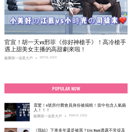
官宣！胡一天vs邢菲《你好神槍手》！高冷槍手
遇上甜美女主播的高甜劇來啦！
SEP 22, 2020
飯圈第一追星大戶
POPULAR NOW
震驚！n號房付費會員身份被揭曉！當中包含人氣藝
人！！！
MAR 25, 2020
飯圈第一追星大戶
《我結》下車多年還是被罵？Eric Nam透露不常提及