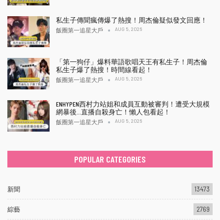
私生子傳聞瘋傳爆了熱搜！周杰倫疑似發文回應！
AUG 5, 2026
飯圈第一追星大戶
「第一狗仔」爆料華語歌唱天王有私生子！周杰倫
私生子爆了熱搜！時間線看起！
AUG 5, 2026
飯圈第一追星大戶
ENHYPEN西村力站姐和成員互動被審判！遭受大規模
網暴後…直播自殺身亡！懶人包看起！
AUG 5, 2026
飯圈第一追星大戶
POPULAR CATEGORIES
新聞
13473
綜藝
2769