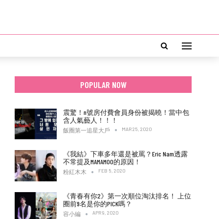
POPULAR NOW
震驚！n號房付費會員身份被揭曉！當中包
含人氣藝人！！！
MAR 25, 2020
飯圈第一追星大戶
《我結》下車多年還是被罵？Eric Nam透露
不常提及MAMAMOO的原因！
FEB 5, 2020
粉紅木木
《青春有你2》第一次順位淘汰排名！ 上位
圈前9名是你的PICK嗎？
APR 9, 2020
容小編