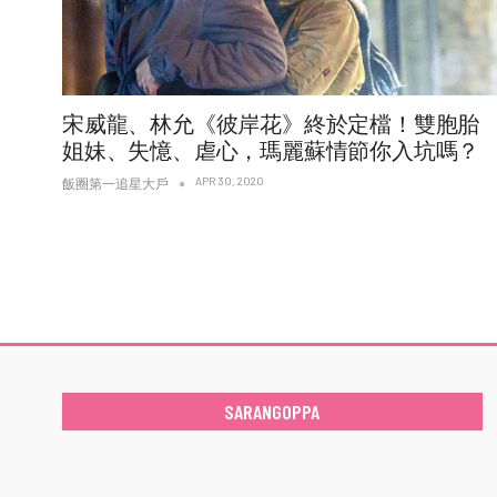
宋威龍、林允《彼岸花》終於定檔！雙胞胎
姐妹、失憶、虐心，瑪麗蘇情節你入坑嗎？
APR 30, 2020
飯圈第一追星大戶
SARANGOPPA