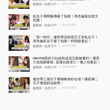
AUG 5, 2026
飯圈第一追星大戶
私生子傳聞瘋傳爆了熱搜！周杰倫疑似發文
回應！
AUG 5, 2026
飯圈第一追星大戶
「第一狗仔」爆料華語歌唱天王有私生子！
周杰倫私生子爆了熱搜！時間線看起！
AUG 5, 2026
飯圈第一追星大戶
ENHYPEN西村力站姐和成員互動被審判！遭受
大規模網暴後…直播自殺身亡！懶人包看起！
AUG 5, 2026
飯圈第一追星大戶
被控帶三個兒子看蜘蛛俠吵全場！陳凱琳二
兒子遭潑奶油報警！
AUG 5, 2026
飯圈第一追星大戶