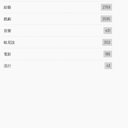
綜藝
2769
戲劇
2595
音樂
431
歐尼說
302
電影
186
流行
43