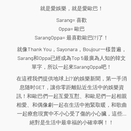
就是愛娛樂，就是愛歐巴！
Sarang= 喜歡
Oppa= 歐巴
SarangOppa= 最喜歡歐巴(?)了！
就像Thank You，Sayonara，Boujour一樣普遍，
Sarang和Oppa已經成為Top 5最廣為人知的韓文
單字，所以一起來SarangOppa吧！
在這裡我們提供地球上(?)的娛樂新聞，第一手消
息随时GET，讓你零距離貼近生活中的娛樂資
訊！和歐巴們一起互愛互懟、和歐尼們一起相親
相愛、和偶像劇一起在生活中抱緊取暖，和歌曲
一起療愈現實中不小心受了傷的小心臟，這些...
絕對是生活中最幸福的小確幸啊！！