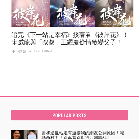
追完《下一站是幸福》接著看《彼岸花》！
宋威龍與「叔叔」王耀慶從情敵變父子！
FEB 11, 2020
小小迷妹
POPULAR POSTS
曾和過世站姐有過接觸的網友公開原因！喊
話西村力「別再差別對待亞洲粉絲！」