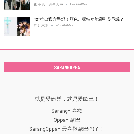
FEB 28, 2020
飯圈第一追星大戶
TXT推出官方手燈！顏色、獨特功能卻引發爭議？
JAN 22, 2020
粉紅木木
SARANGOPPA
就是愛娛樂，就是愛歐巴！
Sarang= 喜歡
Oppa= 歐巴
SarangOppa= 最喜歡歐巴(?)了！