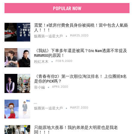
POPULAR NOW
震驚！n號房付費會員身份被揭曉！當中包含人氣藝
人！！！
MAR 25, 2020
飯圈第一追星大戶
《我結》下車多年還是被罵？Eric Nam透露不常提及
MAMAMOO的原因！
FEB 5, 2020
粉紅木木
《青春有你2》第一次順位淘汰排名！ 上位圈前9名
是你的PICK嗎？
APR 9, 2020
容小編
…
MAR 27, 2020
飯圈第一追星大戶
只能原地大羨慕！我的弟弟是大明星也是我老
闆！！！