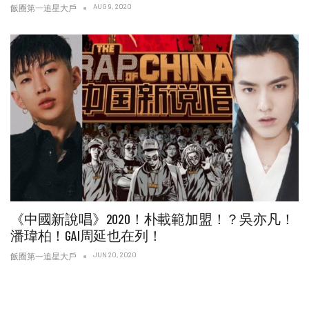
AUG 9, 2020
飯圈第一追星大戶
《中國新說唱》2020！朴載範加盟！？吳亦凡！
潘瑋柏！GAI周延也在列！
JUN 20, 2020
飯圈第一追星大戶