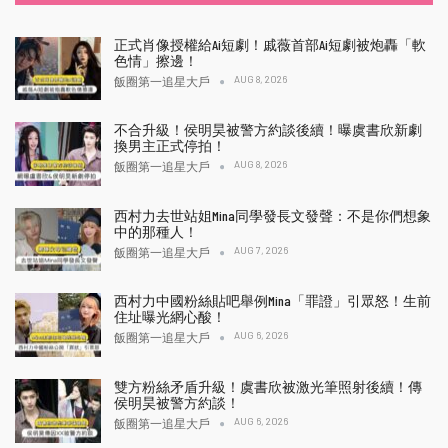
正式肖像授權給Ai短劇！戚薇首部Ai短劇被炮轟「軟
色情」擦邊！
AUG 8, 2026
飯圈第一追星大戶
不合升級！侯明昊被警方約談後續！曝虞書欣新劇
換男主正式停拍！
AUG 8, 2026
飯圈第一追星大戶
西村力去世站姐Mina同學發長文發聲：不是你們想象
中的那種人！
AUG 7, 2026
飯圈第一追星大戶
西村力中國粉絲貼吧舉例Mina「罪證」引眾怒！生前
住址曝光網心酸！
AUG 6, 2026
飯圈第一追星大戶
雙方粉絲矛盾升級！虞書欣被激光筆照射後續！傳
侯明昊被警方約談！
AUG 6, 2026
飯圈第一追星大戶