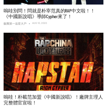
嗚哇別問！問就是朴宰范真的RAP中文啦！！
《中國新說唱》導師Cypher來了！
AUG 10, 2020
飯圈第一追星大戶
嗚哇！朴載范加盟《中國新說唱》！廠牌主理人
完整體官宣啦！