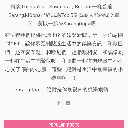
就像Thank You，Sayonara，Boujour一樣普遍，
Sarang和Oppa已經成為Top 5最廣為人知的韓文單
字，所以一起來SarangOppa吧！
在這裡我們提供地球上(?)的娛樂新聞，第一手消息随
时GET，讓你零距離貼近生活中的娛樂資訊！和歐巴
們一起互愛互懟、和歐尼們一起相親相愛、和偶像劇
一起在生活中抱緊取暖，和歌曲一起療愈現實中不小
心受了傷的小心臟，這些...絕對是生活中最幸福的小
確幸啊！！
SarangOppa，絕對是你最親古的娛樂網站！
POPULAR POSTS