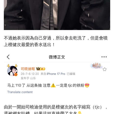
不過她表示因為自己穿過，所以拿去乾洗了，但是會噴
上檀健次最愛的香水送出！
由於一開始司曉迪使用的是檀健次的名字縮寫（tjc），
還被網友吐槽，結果這姐直接帶了大名