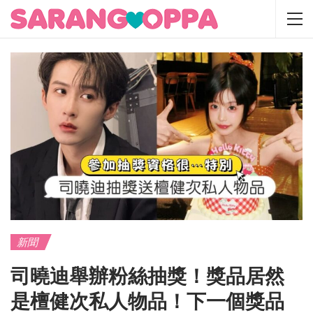
新聞
司曉迪舉辦粉絲抽獎！獎品居然
是檀健次私人物品！下一個獎品