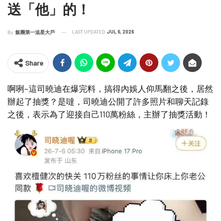
送「他」的！
LAST UPDATED
JUL 6, 2026
By
飯圈第一追星大戶
Share
啊咧~這司曉迪在爆完料，搞得內娛人仰馬翻之後，居然
辦起了抽獎？是噠，司曉迪公開了許多照片和聊天記錄
之後，表示為了迎接自己110萬粉絲，主辦了抽獎活動！