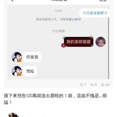
接下來預告120萬就送出鹿晗的！就，這姐不愧是…很
猛！