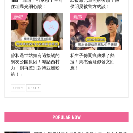
住址曝光網心酸！
侯明昊被警方約談！
新聞
新聞
曾和過世站姐有過接觸的
私生子傳聞瘋傳爆了熱
網友公開原因！喊話西村
搜！周杰倫疑似發文回
力「別再差別對待亞洲粉
應！
絲！」
PREV
NEXT
POPULAR NOW