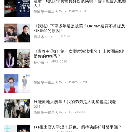
震驚！n號房付費會員身份被揭曉！當中包含人氣藝
人！！！
MAR 25, 2020
飯圈第一追星大戶
《我結》下車多年還是被罵？Eric Nam透露不常提及
MAMAMOO的原因！
FEB 5, 2020
粉紅木木
《青春有你2》第一次順位淘汰排名！ 上位圈前9名
是你的PICK嗎？
APR 9, 2020
容小編
…
MAR 27, 2020
飯圈第一追星大戶
只能原地大羨慕！我的弟弟是大明星也是我老
闆！！！
FEB 28, 2020
飯圈第一追星大戶
TXT推出官方手燈！顏色、獨特功能卻引發爭議？