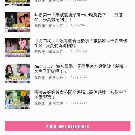
熱搜第一！宋威龍換頭像一小時急撤下！「龍麥
CP」粉高喊磕到了！
AUG 3, 2026
飯圈第一追星大戶
《將門獨后》殺青曬合照後續！被指發孟子義未修
生圖…演員們紛紛刪帖！
AUG 2, 2026
飯圈第一追星大戶
Angelababy上海被偶遇！天價手表全網驚歎「戴著一
套房子逛街啊！」
AUG 2, 2026
飯圈第一追星大戶
張凌赫媽媽首次公開全家福上高位熱搜！被指中了
基因彩票！
AUG 2, 2026
飯圈第一追星大戶
POPULAR CATEGORIES