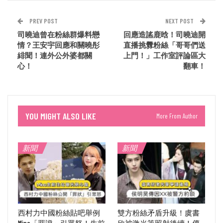
PREV POST
NEXT POST
司曉迪曾在粉絲群爆料戀
回應造謠鹿晗！司曉迪開
情？王安宇回應和關曉彤
直播挑釁粉絲「哥哥們送
緋聞！連外公外婆都關
上門！」工作室評論區大
心！
翻車！
YOU MIGHT ALSO LIKE
More From Author
新聞
新聞
西村力中國粉絲貼吧舉例
雙方粉絲矛盾升級！虞書
Mina「罪證」引眾怒！生前
欣被激光筆照射後續！傳