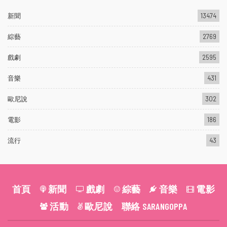
新聞
13474
綜藝
2769
戲劇
2595
音樂
431
歐尼說
302
電影
186
流行
43
首頁
新聞
戲劇
綜藝
音樂
電影
活動
歐尼說
聯絡 SARANGOPPA