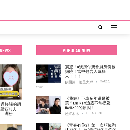
 NEWS
POPULAR NOW
震驚！n號房付費會員身份被
揭曉！當中包含人氣藝
人！！！
MAR 25,
飯圈第一追星大戶
2020
《我結》下車多年還是被
罵？Eric Nam透露不常提及
有過接觸的網
MAMAMOO的原因！
喊話西村力
待亞洲粉
FEB 5, 2020
粉紅木木
《青春有你2》第一次順位淘
汰排名！ 上位圈前9名是你的