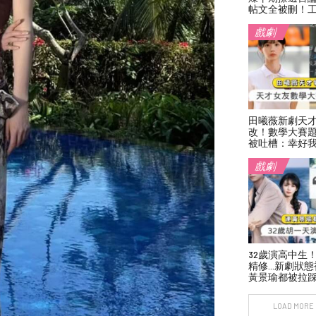
帖文全被刪！
戲劇
田曦薇新劇天
改！數學大賽
被吐槽：幸好
戲劇
32歲演高中生
精修…新劇狀態
黃景瑜都被拉
LOAD MORE