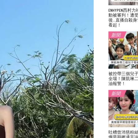
ENHYPEN西
動被審判！遭
後…直播自殺身
看起！
新聞
被控帶三個兒
全場！陳凱琳
油報警！
新聞
吐槽曾沛慈粉
燦早期擦邊言