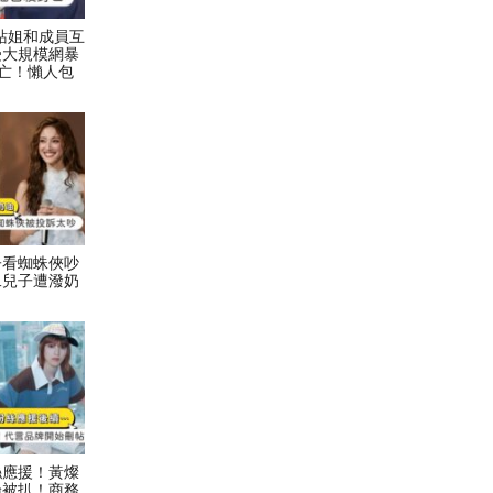
村力站姐和成員互
受大規模網暴
亡！懶人包
子看蜘蛛俠吵
二兒子遭潑奶
絲應援！黃燦
論被扒！商務