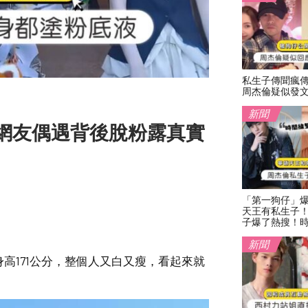
私生子傳聞瘋
周杰倫疑似發
新聞
網友偶遇背後脫粉露真實
「第一狗仔」
天王有私生子
子爆了熱搜！
新聞
高171公分，整個人又白又瘦，看起來就