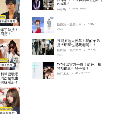
PICK嗎？
APR 9, 2020
容小編
…
MAR 27,
飯圈第一追星大戶
2020
傳爆了熱搜！
文回應！
只能原地大羨慕！我的弟弟
是大明星也是我老闆！！！
FEB 28,
飯圈第一追星大戶
2020
TXT推出官方手燈！顏色、獨
特功能卻引發爭議？
JAN 22, 2020
爆料華語歌唱
粉紅木木
！周杰倫私生
時間線看起！