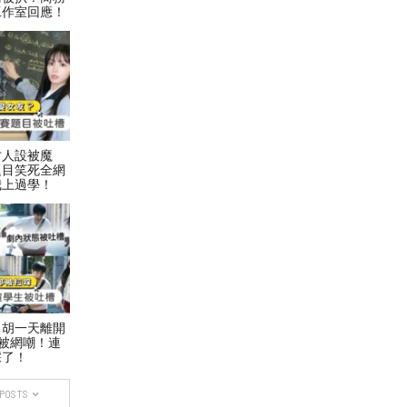
工作室回應！
才人設被魔
題目笑死全網
我上過學！
！胡一天離開
被網嘲！連
踩了！
 POSTS