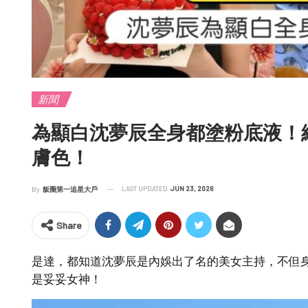
新聞
為顯白沈夢辰全身都塗粉底液！
膚色！
LAST UPDATED
JUN 23, 2026
By
飯圈第一追星大戶
Share
是達，都知道沈夢辰是內娛出了名的美女主持，不但身
是妥妥女神！