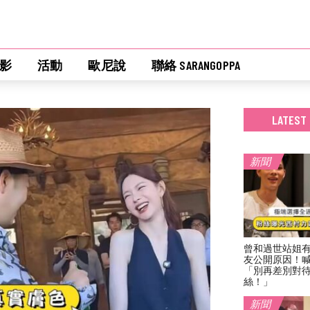
影
活動
歐尼說
聯絡 SARANGOPPA
LATEST
新聞
曾和過世站姐
友公開原因！
「別再差別對
絲！」
新聞