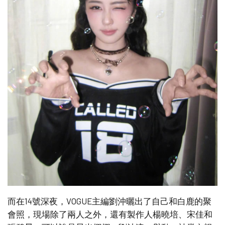
而在14號深夜，VOGUE主編劉沖曬出了自己和白鹿的聚
會照，現場除了兩人之外，還有製作人楊曉培、宋佳和