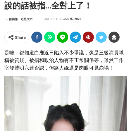
說的話被指…全對上了！
LAST UPDATED
JUN 15, 2026
By
飯圈第一追星大戶
Share
是噠，都知道白鹿近日陷入不少爭議，像是三級演員職
稱被質疑、被指和政治人物有不正常關係等，雖然工作
室發聲明六連否認，但路人緣還是肉眼可見崩塌！