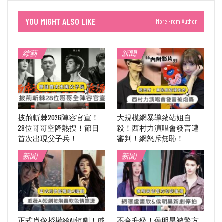
YOU MIGHT ALSO LIKE
More From Author
綜藝
新聞
披荊斬棘2026陣容官宣！
大規模網暴導致站姐自
28位哥哥空降熱搜！節目
殺！西村力演唱會發言遭
首次出現父子兵！
審判！網怒斥無恥！
新聞
新聞
正式肖像授權給Ai短劇！戚
不合升級！侯明昊被警方