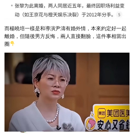
而楊曉培一樣是和導演尹濤有婚外情，本來約定好一起
離婚，但隨後男方反悔，兩人直接翻臉，這件事相當出
圈