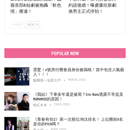
薇首部Ai短劇被炮轟「軟色
約談後續！曝虞書欣新劇
情」擦邊！
換男主正式停拍！
PREV
NEXT
POPULAR NOW
震驚！n號房付費會員身份被揭曉！當中包含人氣藝
人！！！
MAR 25, 2020
飯圈第一追星大戶
《我結》下車多年還是被罵？Eric Nam透露不常提及
MAMAMOO的原因！
FEB 5, 2020
粉紅木木
《青春有你2》第一次順位淘汰排名！ 上位圈前9名
是你的PICK嗎？
APR 9, 2020
容小編