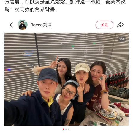
張碧晨，可以說是星光熠熠。劉沖這一舉動，被業內視
爲一次高效的跨界背書。