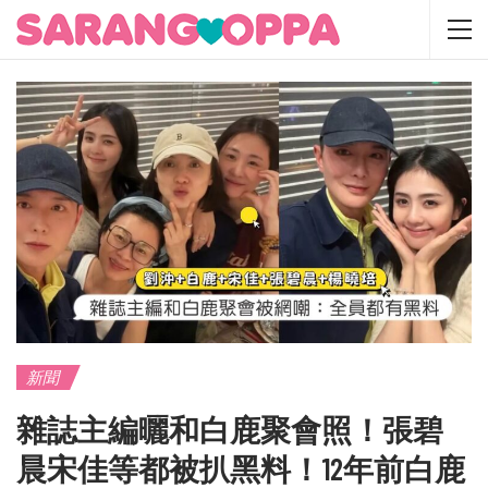
新聞
雜誌主編曬和白鹿聚會照！張碧
晨宋佳等都被扒黑料！12年前白鹿