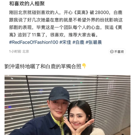
劉沖還特地曬了和白鹿的單獨合照