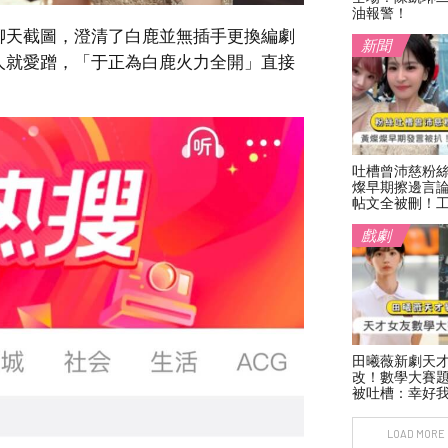
油報警！
聊天截圖，澄清了白鹿並無插手更換編劇
新聞
人就愛蹭，「于正為白鹿火力全開」直接
吐槽曾沛慈粉
燦早期擦邊言
帖文全被刪！
戲劇
田曦薇新劇天
改！數學大賽
被吐槽：幸好
LOAD MORE