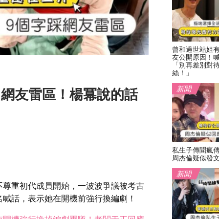
曾和過世站姐
友公開原因！
「別再差別對
絲！」
新聞
中網友雷區！楊冪說的話
私生子傳聞瘋
周杰倫疑似發
新聞
不尊重初代成員開始，一波波爭議被考古
名喊話，表示她在開機前強行換編劇！