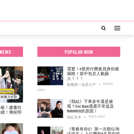
 NEWS
POPULAR NOW
震驚！n號房付費會員身份被
揭曉！當中包含人氣藝
人！！！
MAR 25,
飯圈第一追星大戶
2020
《我結》下車多年還是被
罵？Eric Nam透露不常提及
升級！虞書欣
MAMAMOO的原因！
後續！傳侯明
！
FEB 5, 2020
粉紅木木
《青春有你2》第一次順位淘
汰排名！ 上位圈前9名是你的