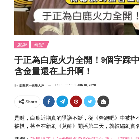
戲劇
新聞
于正為白鹿火力全開！9個字踩
含金量還在上升啊！
LAST UPDATED
JUN 10, 2026
By
飯圈第一追星大戶
Share
是噠，白鹿近期真的爭議不斷，從《奔跑吧》中被指
被扒，甚至在新劇《莫離》開播第二天，就被編劇實