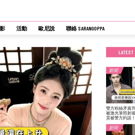
影
活動
歐尼說
聯絡 SARANGOPPA
LATEST
新聞
雙方粉絲矛盾
被激光筆照射
昊被警方約談
新聞