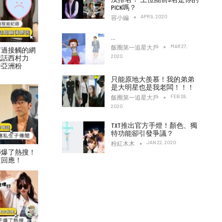
PICK嗎？
APR 9, 2020
容小編
…
MAR 27,
飯圈第一追星大戶
有過接觸的網
2020
喊話西村力
待亞洲粉
只能原地大羨慕！我的弟弟
是大明星也是我老闆！！！
FEB 28,
飯圈第一追星大戶
2020
TXT推出官方手燈！顏色、獨
特功能卻引發爭議？
JAN 22, 2020
粉紅木木
傳爆了熱搜！
文回應！