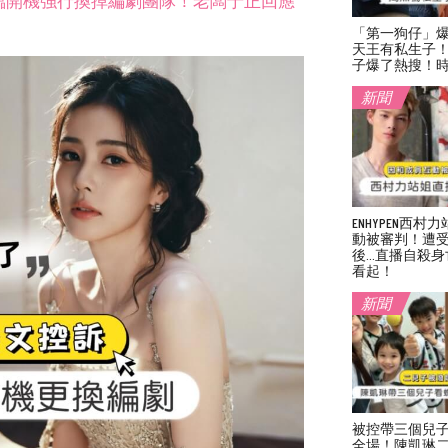
臨開機強行換掉編劇團隊！老闆于正回應
「第一狗仔」
天王有私生子
子爆了熱搜！
新聞
ENHYPEN西
動被審判！遭
後…直播自殺身
看起！
新聞
被控帶三個兒
全場！陳凱琳