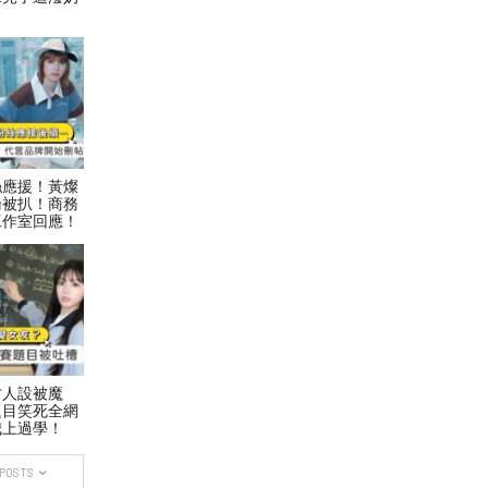
絲應援！黃燦
論被扒！商務
工作室回應！
才人設被魔
題目笑死全網
我上過學！
 POSTS