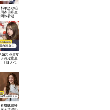
爆料華語歌唱
！周杰倫私生
時間線看起！
村力站姐和成員互
受大規模網暴
亡！懶人包
子看蜘蛛俠吵
二兒子遭潑奶