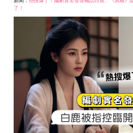
新聞：
熱搜爆了！編劇實名發聲喊話白鹿：《莫離》
了！