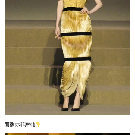
而劉亦菲壓軸