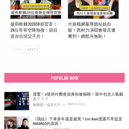
披荊斬棘2026陣容官宣！
大規模網暴導致站姐自
28位哥哥空降熱搜！節目
殺！西村力演唱會發言遭
首次出現父子兵！
審判！網怒斥無恥！
PREV
NEXT
POPULAR NOW
震驚！n號房付費會員身份被揭曉！當中包含人氣藝
人！！！
MAR 25, 2020
飯圈第一追星大戶
《我結》下車多年還是被罵？Eric Nam透露不常提及
MAMAMOO的原因！
FEB 5, 2020