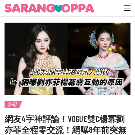
新聞
網友4字神評論！VOGUE雙C楊冪劉
亦菲全程零交流！網曝8年前突無