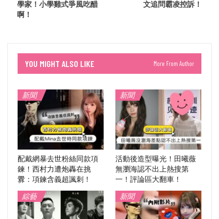
學家！小學雞式爭風吃醋
文追問霸凌控訴！
啊！
YOU MIGHT ALSO LIKE
More From Author
新聞
新聞
配戴網暴去世粉絲同款項
活動後造型曝光！田曦薇
鍊！西村力遭炮轟在挑
無瀏海認不出上熱搜第
釁：項鍊含義超諷刺！
一！評論區大翻車！
綜藝
新聞