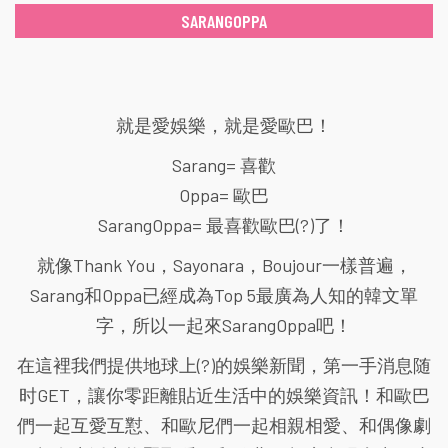
SARANGOPPA
就是愛娛樂，就是愛歐巴！
Sarang= 喜歡
Oppa= 歐巴
SarangOppa= 最喜歡歐巴(?)了！
就像Thank You，Sayonara，Boujour一樣普遍，
Sarang和Oppa已經成為Top 5最廣為人知的韓文單
字，所以一起來SarangOppa吧！
在這裡我們提供地球上(?)的娛樂新聞，第一手消息随
时GET，讓你零距離貼近生活中的娛樂資訊！和歐巴
們一起互愛互懟、和歐尼們一起相親相愛、和偶像劇