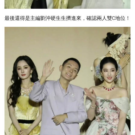
最後還得是主編劉沖硬生生擠進來，確認兩人雙C地位！