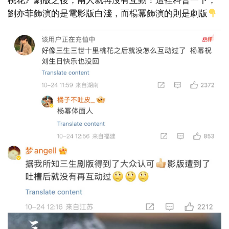
劉亦菲飾演的是電影版白淺，而楊冪飾演的則是劇版