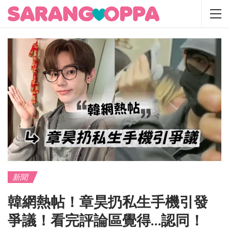
新聞
韓網熱帖！章昊扔私生手機引發
爭議！看完評論區覺得…認同！