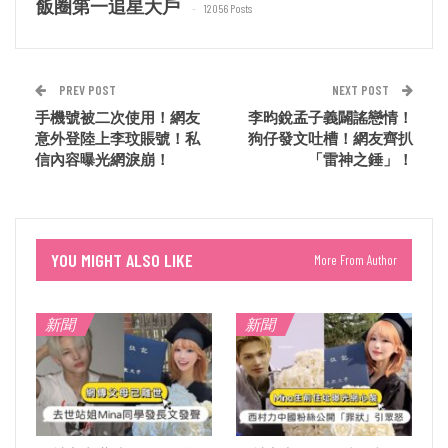
飯圈第一追星大戶
12056 Posts
PREV POST
NEXT POST
手機號被二次使用！網友
李昀銳孟子義闢謠戀情！
意外登陸上李玟賬號！私
狗仔發文吐槽！網友齊扒
信內容曝光網淚崩！
「雷神之錘」！
YOU MIGHT ALSO LIKE
More From Author
新聞
新聞