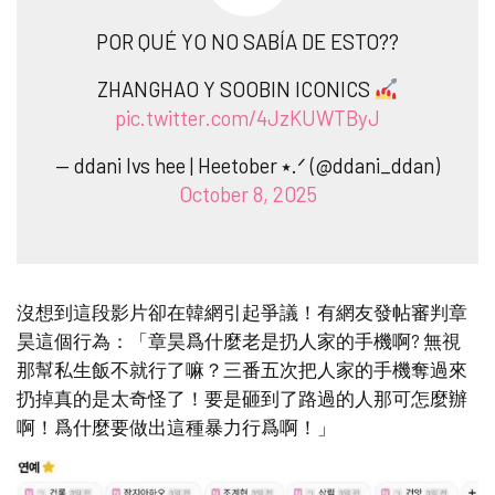
POR QUÉ YO NO SABÍA DE ESTO??
ZHANGHAO Y SOOBIN ICONICS
pic.twitter.com/4JzKUWTByJ
— ddani lvs hee | Heetober ⭑.ᐟ (@ddani_ddan)
October 8, 2025
沒想到這段影片卻在韓網引起爭議！有網友發帖審判章
昊這個行為：「章昊爲什麼老是扔人家的手機啊? 無視
那幫私生飯不就行了嘛？三番五次把人家的手機奪過來
扔掉真的是太奇怪了！要是砸到了路過的人那可怎麼辦
啊！爲什麼要做出這種暴力行爲啊！」