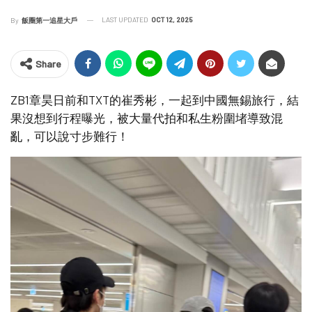
LAST UPDATED
OCT 12, 2025
By
飯圈第一追星大戶
Share
ZB1章昊日前和TXT的崔秀彬，一起到中國無錫旅行，結
果沒想到行程曝光，被大量代拍和私生粉圍堵導致混
亂，可以說寸步難行！