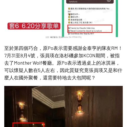
至於第四個巧合，原Po表示需要感謝金泰亨的隊友RM！
7月31至8月4號，張員瑛在洛杉磯參加KCON期間，被指
去了Monther Wolf餐廳。原Po表示透過桌上的冰淇淋，
可以懷疑人數在5人左右，因此質疑究竟張員瑛又是和什
麼人在國外聚餐，還需要特地去大包間呢？