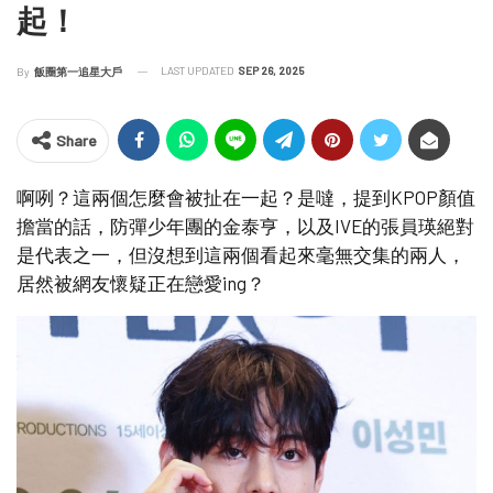
起！
LAST UPDATED
SEP 26, 2025
By
飯圈第一追星大戶
Share
啊咧？這兩個怎麼會被扯在一起？是噠，提到KPOP顏值
擔當的話，防彈少年團的金泰亨，以及IVE的張員瑛絕對
是代表之一，但沒想到這兩個看起來毫無交集的兩人，
居然被網友懷疑正在戀愛ing？