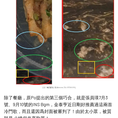
除了餐廳，原Po提出的第三個巧合，就是張員瑛7月3
號、9月10號的INS Bgm，金泰亨近日剛好推薦過這兩首
冷門歌，而且還因爲封面被審判了！由於太小眾，被質
疑是 小情侶共享歌單！