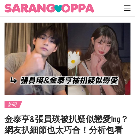
新聞
金泰亨&張員瑛被扒疑似戀愛ing？
網友扒細節也太巧合！分析包看