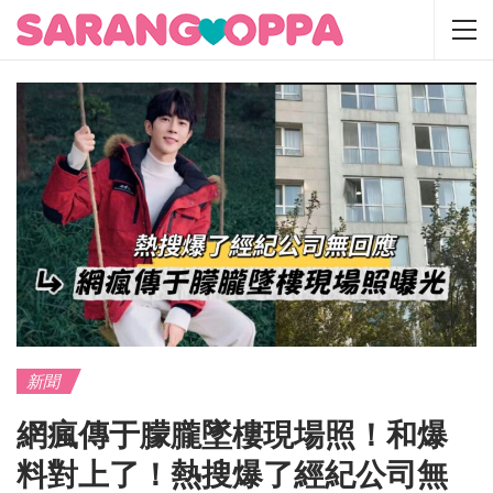
新聞
網瘋傳于朦朧墜樓現場照！和爆
料對上了！熱搜爆了經紀公司無