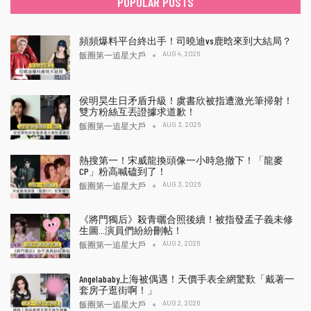
POPULAR POSTS
頻頻爆料平台終出手！司曉迪vs鹿晗來到大結局？
AUG 4, 2026
飯圈第一追星大戶
侯明昊生日矛盾升級！虞書欣被指遭激光筆掃射！
雙方粉絲互丟證據求道歉！
AUG 3, 2026
飯圈第一追星大戶
熱搜第一！宋威龍換頭像一小時急撤下！「龍麥
CP」粉高喊磕到了！
AUG 3, 2026
飯圈第一追星大戶
《將門獨后》殺青曬合照後續！被指發孟子義未修
生圖…演員們紛紛刪帖！
AUG 2, 2026
飯圈第一追星大戶
Angelababy上海被偶遇！天價手表全網驚歎「戴著一
套房子逛街啊！」
AUG 2, 2026
飯圈第一追星大戶