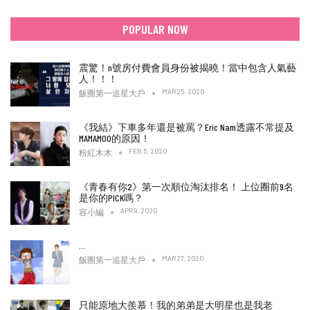
POPULAR NOW
震驚！n號房付費會員身份被揭曉！當中包含人氣藝
人！！！
MAR 25, 2020
飯圈第一追星大戶
《我結》下車多年還是被罵？Eric Nam透露不常提及
MAMAMOO的原因！
FEB 5, 2020
粉紅木木
《青春有你2》第一次順位淘汰排名！ 上位圈前9名
是你的PICK嗎？
APR 9, 2020
容小編
…
MAR 27, 2020
飯圈第一追星大戶
只能原地大羨慕！我的弟弟是大明星也是我老