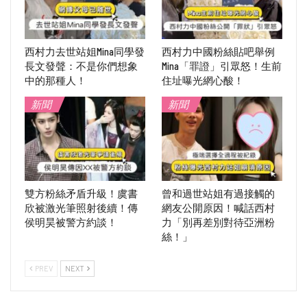
西村力去世站姐Mina同學發
西村力中國粉絲貼吧舉例
長文發聲：不是你們想象
Mina「罪證」引眾怒！生前
中的那種人！
住址曝光網心酸！
新聞
新聞
雙方粉絲矛盾升級！虞書
曾和過世站姐有過接觸的
欣被激光筆照射後續！傳
網友公開原因！喊話西村
侯明昊被警方約談！
力「別再差別對待亞洲粉
絲！」
PREV
NEXT