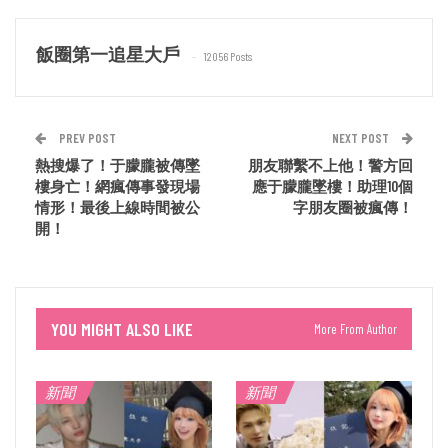
飯圈第一追星大戶
12056 Posts
PREV POST
NEXT POST
熱搜爆了！于朦朧被傳墜
朋友聯繫不上他！警方回
樓身亡！網瘋傳事發現場
應于朦朧墜樓！助理10個
情形！最後上線時間被公
字朋友圈被瘋傳！
開！
YOU MIGHT ALSO LIKE
More From Author
新聞
新聞