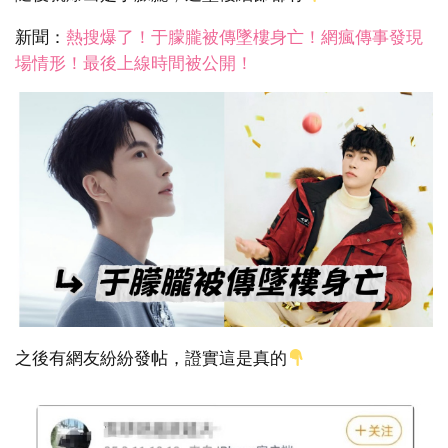
新聞：
熱搜爆了！于朦朧被傳墜樓身亡！網瘋傳事發現
場情形！最後上線時間被公開！
之後有網友紛紛發帖，證實這是真的