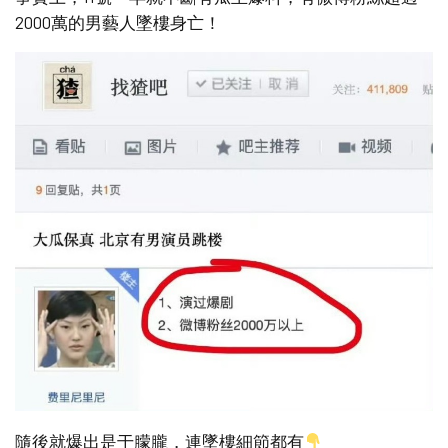
2000萬的男藝人墜樓身亡！
隨後就爆出是于朦朧，連墜樓細節都有