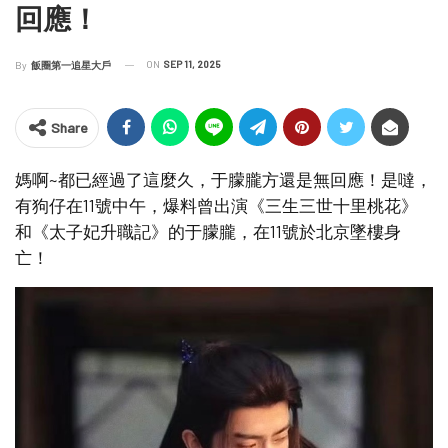
回應！
ON
SEP 11, 2025
By
飯圈第一追星大戶
Share
媽啊~都已經過了這麼久，于朦朧方還是無回應！是噠，
有狗仔在11號中午，爆料曾出演《三生三世十里桃花》
和《太子妃升職記》的于朦朧，在11號於北京墜樓身
亡！