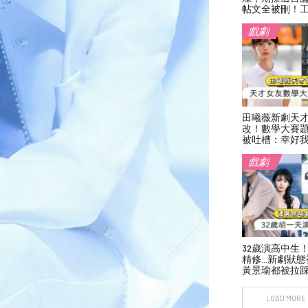
帖文全被刪！
戲劇
田曦薇新劇天
改！數學大賽
被吐槽：幸好
戲劇
32歲演高中生
精修…新劇狀態
黃景瑜都被拉
LOAD MORE