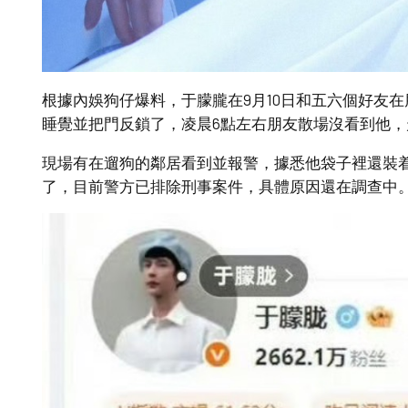
根據內娛狗仔爆料，于朦朧在9月10日和五六個好友在
睡覺並把門反鎖了，凌晨6點左右朋友散場沒看到他
現場有在遛狗的鄰居看到並報警，據悉他袋子裡還裝
了，目前警方已排除刑事案件，具體原因還在調查中