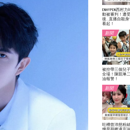
ENHYPEN西
動被審判！遭
後…直播自殺身
看起！
新聞
被控帶三個兒
全場！陳凱琳
油報警！
新聞
吐槽曾沛慈粉
燦早期擦邊言