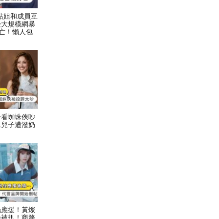
村力站姐和成員互
受大規模網暴
亡！懶人包
子看蜘蛛俠吵
二兒子遭潑奶
絲應援！黃燦
論被扒！商務