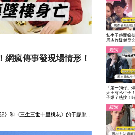
私生子傳聞瘋
周杰倫疑似發
新聞
！網瘋傳事發現場情形！
「第一狗仔」
天王有私生子
子爆了熱搜！
新聞
職記》和《三生三世十里桃花》的于朦朧，