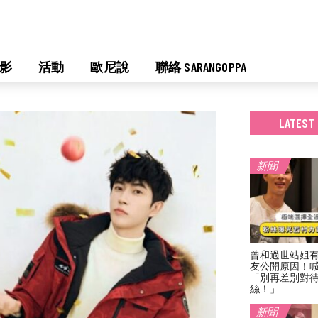
影
活動
歐尼說
聯絡 SARANGOPPA
LATEST
新聞
曾和過世站姐
友公開原因！
「別再差別對
絲！」
新聞