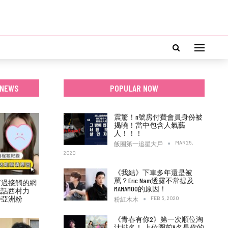
 NEWS
POPULAR NOW
震驚！n號房付費會員身份被
揭曉！當中包含人氣藝
人！！！
MAR 25,
飯圈第一追星大戶
2020
《我結》下車多年還是被
罵？Eric Nam透露不常提及
有過接觸的網
MAMAMOO的原因！
喊話西村力
待亞洲粉
FEB 5, 2020
粉紅木木
《青春有你2》第一次順位淘
汰排名！ 上位圈前9名是你的