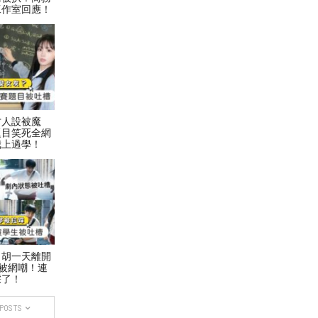
工作室回應！
才人設被魔
題目笑死全網
我上過學！
！胡一天離開
被網嘲！連
踩了！
 POSTS