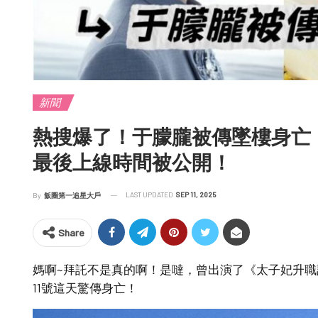
新聞
熱搜爆了！于朦朧被傳墜樓身亡
最後上線時間被公開！
LAST UPDATED
SEP 11, 2025
By
飯圈第一追星大戶
Share
媽啊~拜託不是真的啊！是噠，曾出演了《太子妃升
11號這天驚傳身亡！