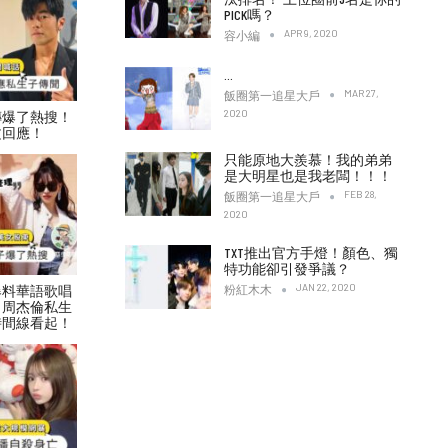
PICK嗎？
APR 9, 2020
容小編
…
MAR 27,
飯圈第一追星大戶
2020
傳爆了熱搜！
文回應！
只能原地大羨慕！我的弟弟
是大明星也是我老闆！！！
FEB 28,
飯圈第一追星大戶
2020
TXT推出官方手燈！顏色、獨
特功能卻引發爭議？
JAN 22, 2020
爆料華語歌唱
粉紅木木
！周杰倫私生
時間線看起！