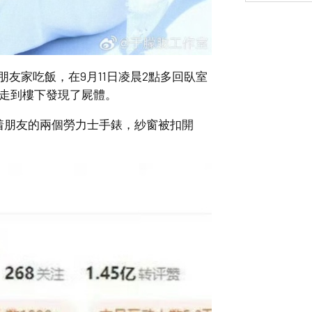
朋友家吃飯，在9月11日凌晨2點多回臥室
，走到樓下發現了屍體。
着朋友的兩個勞力士手錶，紗窗被扣開
。