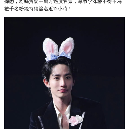
據悉，粉絲質疑主辦方過度售票，導致李洙赫不得不為
數千名粉絲持續簽名近12小時！