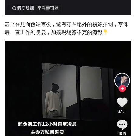
甚至在見面會結束後，還有守在場外的粉絲拍到，李洙
赫一直工作到凌晨，加簽現場簽不完的海報