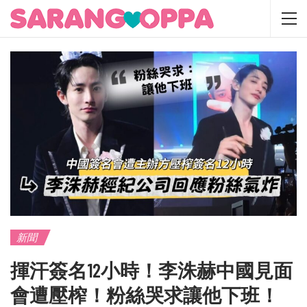
新聞
揮汗簽名12小時！李洙赫中國見面
會遭壓榨！粉絲哭求讓他下班！