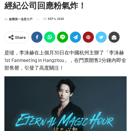
經紀公司回應粉氣炸！
ON
SEP 4, 2025
By
飯圈第一追星大戶
Share
是噠，李洙赫在上個月30日在中國杭州主辦了「李洙赫
1st Fanmeeting in Hangzhou」，在門票開售2分鍾內即全
部售罄，引發了高度關注！