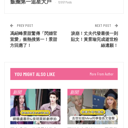
飯圈第一追星大戶
12057 Posts
PREV POST
NEXT POST
馮紹峰景甜驚傳「閃婚官
淚崩！丈夫代發最後一則
宣愛」衝熱搜第一！景甜
貼文！黃景瑜完成逝世粉
方回應了！
絲遺願！
YOU MIGHT ALSO LIKE
More From Author
新聞
新聞