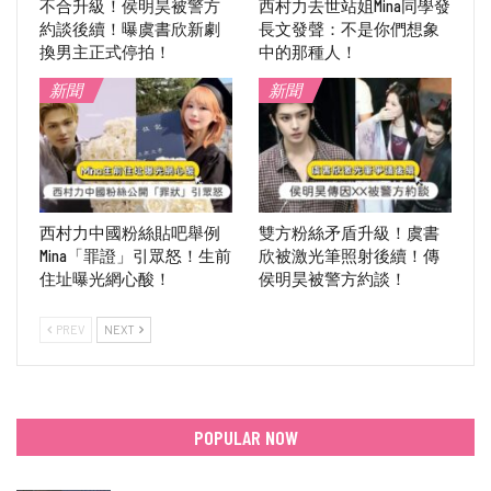
不合升級！侯明昊被警方
西村力去世站姐Mina同學發
約談後續！曝虞書欣新劇
長文發聲：不是你們想象
換男主正式停拍！
中的那種人！
新聞
新聞
西村力中國粉絲貼吧舉例
雙方粉絲矛盾升級！虞書
Mina「罪證」引眾怒！生前
欣被激光筆照射後續！傳
住址曝光網心酸！
侯明昊被警方約談！
PREV
NEXT
POPULAR NOW