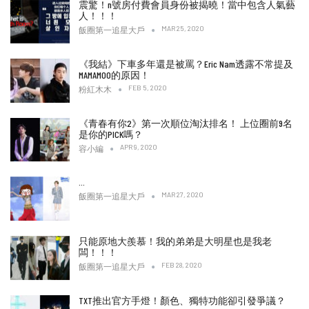
震驚！n號房付費會員身份被揭曉！當中包含人氣藝
人！！！
MAR 25, 2020
飯圈第一追星大戶
《我結》下車多年還是被罵？Eric Nam透露不常提及
MAMAMOO的原因！
FEB 5, 2020
粉紅木木
《青春有你2》第一次順位淘汰排名！ 上位圈前9名
是你的PICK嗎？
APR 9, 2020
容小編
…
MAR 27, 2020
飯圈第一追星大戶
只能原地大羨慕！我的弟弟是大明星也是我老
闆！！！
FEB 28, 2020
飯圈第一追星大戶
TXT推出官方手燈！顏色、獨特功能卻引發爭議？