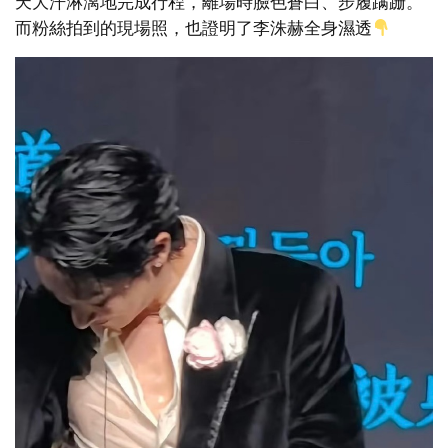
天大汗淋漓地完成行程，離場時臉色蒼白、步履蹒跚。
而粉絲拍到的現場照，也證明了李洙赫全身濕透