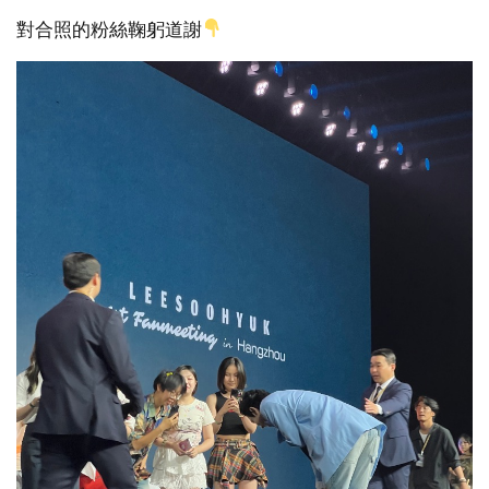
對合照的粉絲鞠躬道謝