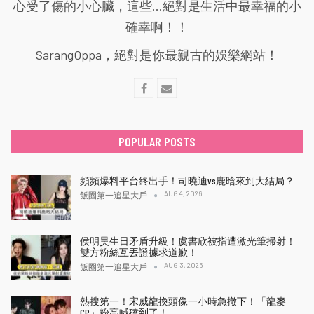
心受了傷的小心臟，這些...絕對是生活中最幸福的小
確幸啊！！
SarangOppa，絕對是你最親古的娛樂網站！
POPULAR POSTS
頻頻爆料平台終出手！司曉迪vs鹿晗來到大結局？
AUG 4, 2026
飯圈第一追星大戶
侯明昊生日矛盾升級！虞書欣被指遭激光筆掃射！
雙方粉絲互丟證據求道歉！
AUG 3, 2026
飯圈第一追星大戶
熱搜第一！宋威龍換頭像一小時急撤下！「龍麥
CP」粉高喊磕到了！