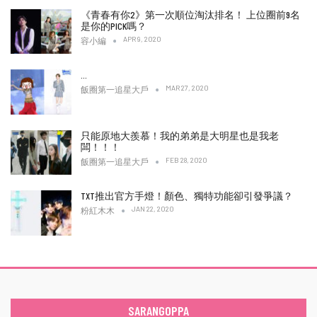
《青春有你2》第一次順位淘汰排名！ 上位圈前9名
是你的PICK嗎？
APR 9, 2020
容小編
…
MAR 27, 2020
飯圈第一追星大戶
只能原地大羨慕！我的弟弟是大明星也是我老
闆！！！
FEB 28, 2020
飯圈第一追星大戶
TXT推出官方手燈！顏色、獨特功能卻引發爭議？
JAN 22, 2020
粉紅木木
SARANGOPPA