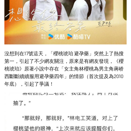
沒想到在17號這天，「櫻桃琥珀 避孕藥」突然上了熱搜
第一，引起了不少網友關注，原來是有網友發現，《櫻
桃琥珀》原著小說中存在「女主角林櫻桃為男主角蔣峤
西斷斷續續服用避孕藥四年」的情節（首次提及為2010
年底），引起了爭議！