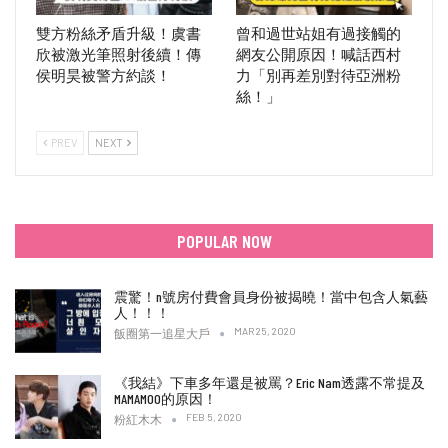
雙方粉絲矛盾升級！虞書
曾和過世站姐有過接觸的
欣被激光筆照射後續！傳
網友公開原因！喊話西村
侯明昊被警方約談！
力「別再差別對待亞洲粉
絲！」
PREV
NEXT
POPULAR NOW
震驚！n號房付費會員身份被揭曉！當中包含人氣藝
人！！！
MAR 25, 2020
飯圈第一追星大戶
《我結》下車多年還是被罵？Eric Nam透露不常提及
MAMAMOO的原因！
FEB 5, 2020
粉紅木木