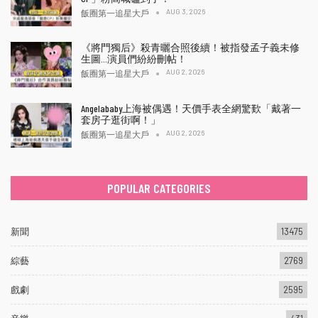
AUG 3, 2026
飯圈第一追星大戶
《將門獨后》殺青曬合照後續！被指發孟子義未修
生圖…演員們紛紛刪帖！
AUG 2, 2026
飯圈第一追星大戶
Angelababy上海被偶遇！天價手表全網驚歎「戴著一
套房子逛街啊！」
AUG 2, 2026
飯圈第一追星大戶
POPULAR CATEGORIES
新聞
13475
綜藝
2769
戲劇
2595