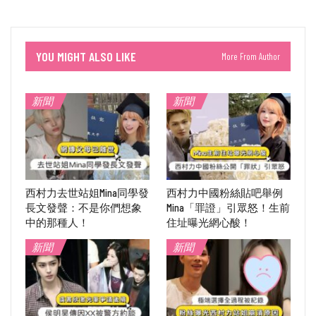
YOU MIGHT ALSO LIKE
More From Author
新聞
新聞
西村力去世站姐Mina同學發
西村力中國粉絲貼吧舉例
長文發聲：不是你們想象
Mina「罪證」引眾怒！生前
中的那種人！
住址曝光網心酸！
新聞
新聞