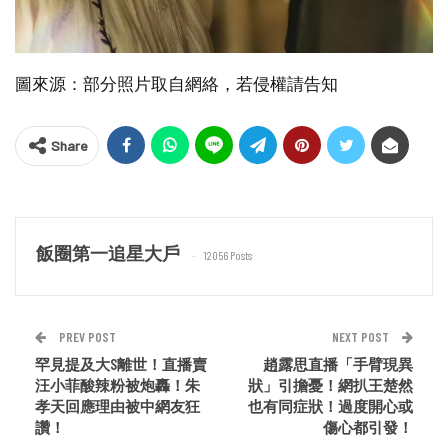
圖來源：部分照片取自網絡，若侵權請告知
Share
飯圈第一追星大戶
12056 Posts
PREV POST
NEXT POST
罕見提及大S離世！直播賣
趙露思直播「手臂現異
汪小菲酸辣粉被炮轟！朱
狀」引擔憂！網扒王楚然
孝天回應理由被中網友狂
也有同症狀！過度開心或
讚！
傷心都引發！