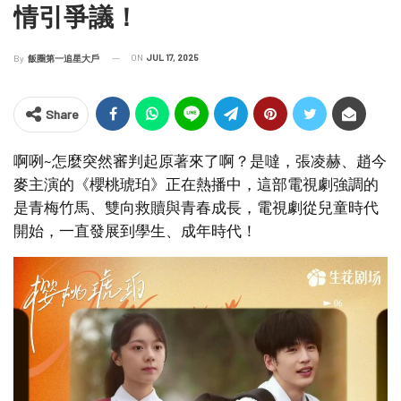
情引爭議！
ON
JUL 17, 2025
By
飯圈第一追星大戶
Share
啊咧~怎麼突然審判起原著來了啊？是噠，張凌赫、趙今
麥主演的《櫻桃琥珀》正在熱播中，這部電視劇強調的
是青梅竹馬、雙向救贖與青春成長，電視劇從兒童時代
開始，一直發展到學生、成年時代！