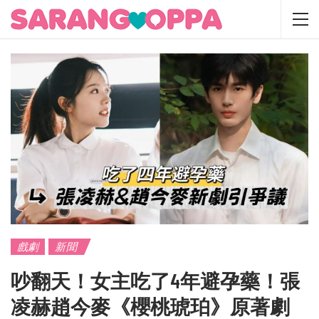
戲劇
新聞
吵翻天！女主吃了4年避孕藥！張
凌赫趙今麥《櫻桃琥珀》原著劇