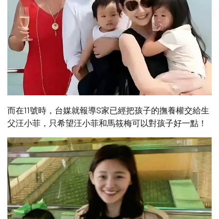
而在11號時，台媒就報導S家已經把孩子的撫養權交給生
父汪小菲，只希望汪小菲和馬筱梅可以對孩子好一點！