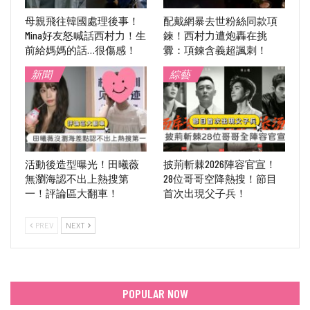
母親飛往韓國處理後事！
配戴網暴去世粉絲同款項
Mina好友怒喊話西村力！生
鍊！西村力遭炮轟在挑
前給媽媽的話…很傷感！
釁：項鍊含義超諷刺！
新聞
綜藝
活動後造型曝光！田曦薇
披荊斬棘2026陣容官宣！
無瀏海認不出上熱搜第
28位哥哥空降熱搜！節目
一！評論區大翻車！
首次出現父子兵！
PREV
NEXT
POPULAR NOW