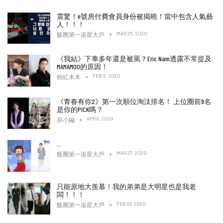
震驚！n號房付費會員身份被揭曉！當中包含人氣藝
人！！！
MAR 25, 2020
飯圈第一追星大戶
《我結》下車多年還是被罵？Eric Nam透露不常提及
MAMAMOO的原因！
FEB 5, 2020
粉紅木木
《青春有你2》第一次順位淘汰排名！ 上位圈前9名
是你的PICK嗎？
APR 9, 2020
容小編
…
MAR 27, 2020
飯圈第一追星大戶
只能原地大羨慕！我的弟弟是大明星也是我老
闆！！！
FEB 28, 2020
飯圈第一追星大戶