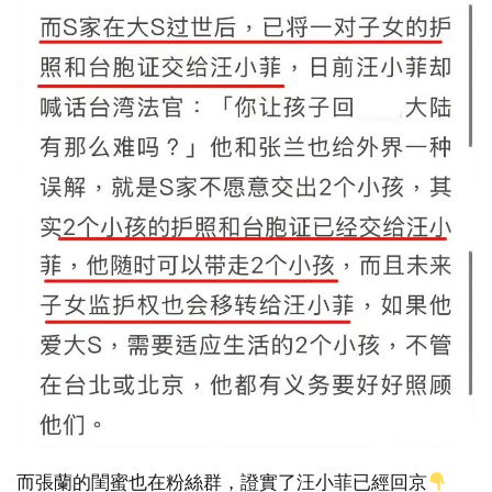
而張蘭的閨蜜也在粉絲群，證實了汪小菲已經回京