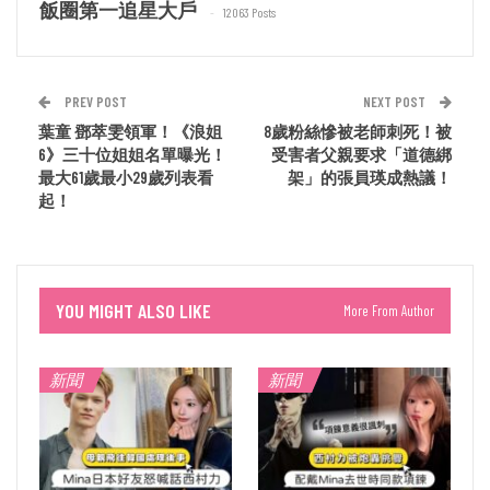
飯圈第一追星大戶
12063 Posts
PREV POST
NEXT POST
葉童 鄧萃雯領軍！《浪姐
8歲粉絲慘被老師刺死！被
6》三十位姐姐名單曝光！
受害者父親要求「道德綁
最大61歲最小29歲列表看
架」的張員瑛成熱議！
起！
YOU MIGHT ALSO LIKE
More From Author
新聞
新聞