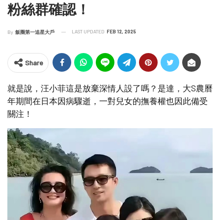
粉絲群確認！
LAST UPDATED
FEB 12, 2025
By
飯圈第一追星大戶
Share
就是說，汪小菲這是放棄深情人設了嗎？是達，大S農曆
年期間在日本因病驟逝，一對兒女的撫養權也因此備受
關注！