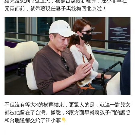
結果沒想到12號這天，根據台媒最新報導，汪小菲早在
元宵節前，就帶著現任妻子馬筱梅回北京啦！
不但沒有等大S的樹葬結束，更驚人的是，就連一對兒女
都被他留在了台灣。據悉，S家方面早就將孩子們的護照
和台胞證都交給了汪小菲