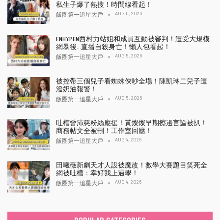
私生子爆了熱搜！時間線看起！
AUG 5, 2026
飯圈第一追星大戶
ENHYPEN西村力站姐和成員互動被審判！遭受大規模
網暴後…直播自殺身亡！懶人包看起！
AUG 5, 2026
飯圈第一追星大戶
被控帶三個兒子看蜘蛛俠吵全場！陳凱琳二兒子遭
潑奶油報警！
AUG 5, 2026
飯圈第一追星大戶
吐槽曾沛慈粉絲應援！黃燦燦早期擦邊言論被扒！
商務帖文全被刪！工作室回應！
AUG 4, 2026
飯圈第一追星大戶
田曦薇新劇天才人設被魔改！數學大賽題目笑死全
網被吐槽：幸好我上過學！
AUG 4, 2026
飯圈第一追星大戶