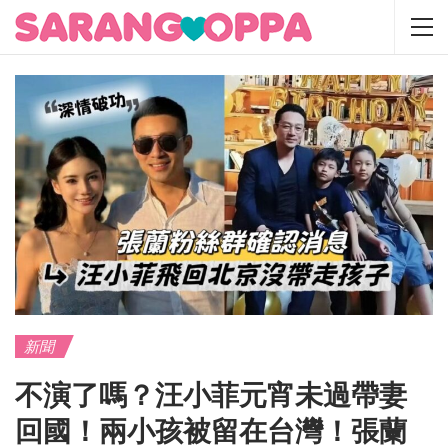
新聞
不演了嗎？汪小菲元宵未過帶妻
回國！兩小孩被留在台灣！張蘭