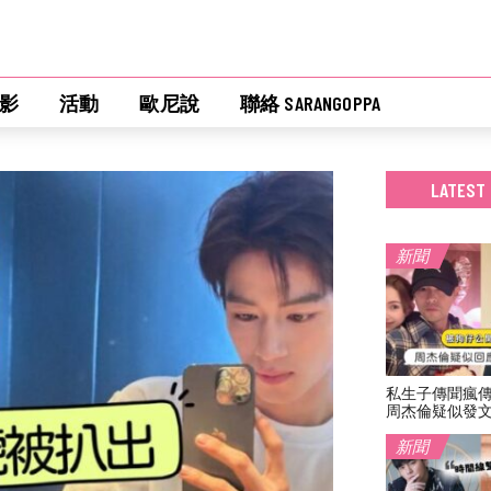
影
活動
歐尼說
聯絡 SARANGOPPA
LATEST
新聞
私生子傳聞瘋
周杰倫疑似發
新聞