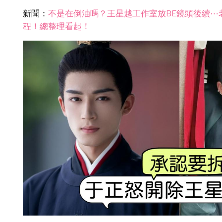
新聞：
不是在倒油嗎？王星越工作室放BE鏡頭後續⋯
程！總整理看起！