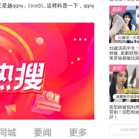
qny」(⊙o⊙)…這裡科普一下，qqny
戲劇
32歲演高中生
精修…新劇狀態
黃景瑜都被拉
新聞
造型師被指利
背刺！回懟粉絲
評！
LOAD MORE