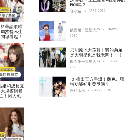
PICK嗎？
APR 9, 2020
容小編
…
爆料華語歌唱
MAR 27,
飯圈第一追星大戶
！周杰倫私生
2020
時間線看起！
只能原地大羨慕！我的弟弟
是大明星也是我老闆！！！
FEB 28,
飯圈第一追星大戶
2020
TXT推出官方手燈！顏色、獨
特功能卻引發爭議？
村力站姐和成員互
JAN 22, 2020
受大規模網暴
粉紅木木
亡！懶人包