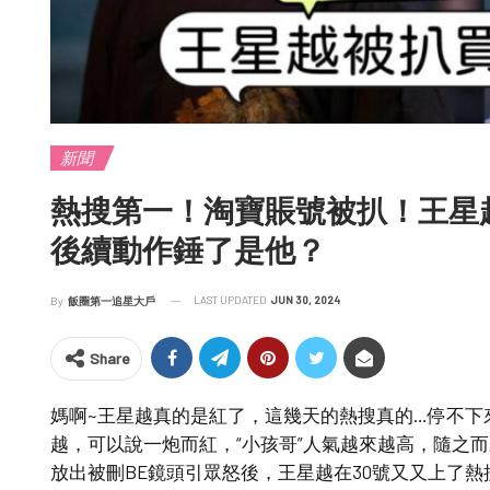
新聞
熱搜第一！淘寶賬號被扒！王星越
後續動作錘了是他？
LAST UPDATED
JUN 30, 2024
By
飯圈第一追星大戶
Share
媽啊~王星越真的是紅了，這幾天的熱搜真的…停不下
越，可以說一炮而紅，“小孩哥”人氣越來越高，隨之
放出被刪BE鏡頭引眾怒後，王星越在30號又又上了熱