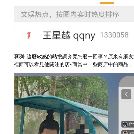
啊咧~這麼敏感的熱搜詞究竟怎麼一回事？原來有網
裡面可以看見他關注的店~而當中一些商店中的商品