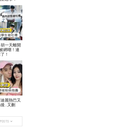
！胡一天離開
被網嘲！連
踩了！
用迪麗熱巴又
後…又刪
 POSTS