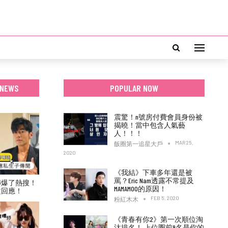
 NEWS
POPULAR NOW
震驚！n號房付費會員身份被
揭曉！當中包含人氣藝
人！！！
MAR 25,
飯圈第一追星大戶
2020
《我結》下車多年還是被
罵？Eric Nam透露不常提及
傳爆了熱搜！
MAMAMOO的原因！
文回應！
FEB 5, 2020
粉紅木木
《青春有你2》第一次順位淘
汰排名！ 上位圈前9名是你的