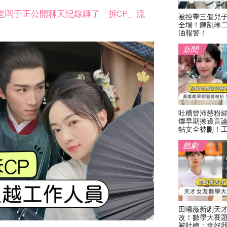
老闆于正公開聊天記錄錘了「拆CP」流
被控帶三個兒
全場！陳凱琳
油報警！
新聞
吐槽曾沛慈粉
燦早期擦邊言
帖文全被刪！
戲劇
田曦薇新劇天
改！數學大賽
被吐槽：幸好