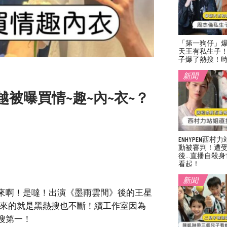
「第一狗仔」
天王有私生子
子爆了熱搜！
新聞
被曝買情~趣~內~衣~？
ENHYPEN西
動被審判！遭
後…直播自殺身
看起！
新聞
來啊！是噠！出演《墨雨雲間》後的王星
而來的就是黑熱搜也不斷！續工作室因為
搜第一！