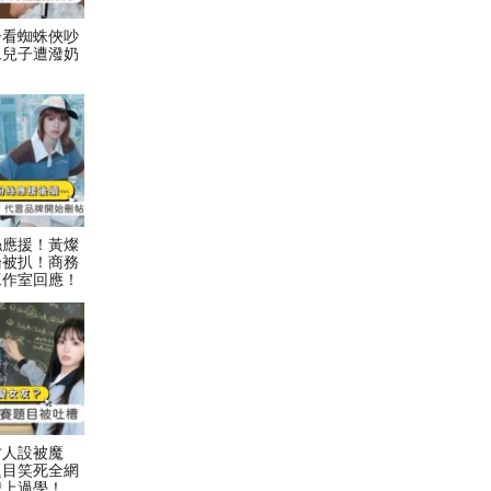
子看蜘蛛俠吵
二兒子遭潑奶
絲應援！黃燦
論被扒！商務
工作室回應！
才人設被魔
題目笑死全網
我上過學！