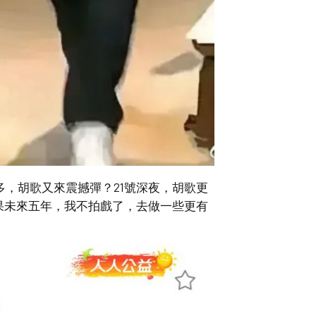
多，胡歌又來震撼彈？21號深夜，胡歌更
果未來五年，我不拍戲了，去做一些更有