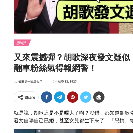
新聞
又來震撼彈？胡歌深夜發文疑似
翻車粉絲氣得報網警！
ON
AUG 22, 2023
By
飯圈第一追星大戶
Share
就是說，胡歌這是不是喝大了啊？沒錯，都知道胡歌今
發文自曝自己已婚，甚至女兒都生下來了：「戀情、