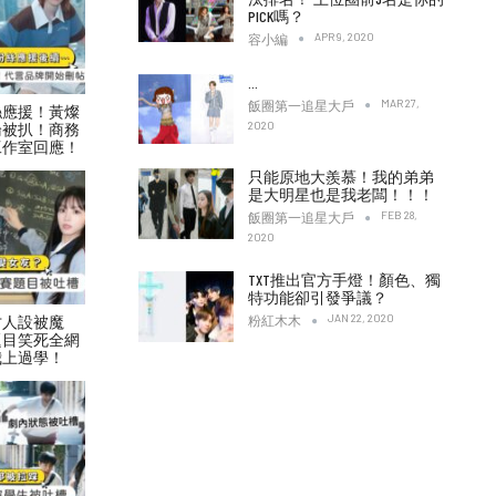
PICK嗎？
APR 9, 2020
容小編
…
MAR 27,
飯圈第一追星大戶
絲應援！黃燦
2020
論被扒！商務
工作室回應！
只能原地大羨慕！我的弟弟
是大明星也是我老闆！！！
FEB 28,
飯圈第一追星大戶
2020
TXT推出官方手燈！顏色、獨
特功能卻引發爭議？
JAN 22, 2020
才人設被魔
粉紅木木
題目笑死全網
我上過學！