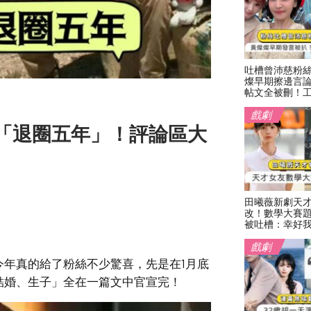
吐槽曾沛慈粉
燦早期擦邊言
帖文全被刪！
戲劇
「退圈五年」！評論區大
田曦薇新劇天
改！數學大賽
被吐槽：幸好
戲劇
年真的給了粉絲不少驚喜，先是在1月底
結婚、生子」全在一篇文中官宣完！