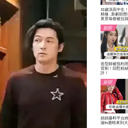
32歲演高中生
精修…新劇狀態
黃景瑜都被拉
新聞
造型師被指利
背刺！回懟粉絲
評！
新聞
頻頻爆料平台
迪vs鹿晗來到