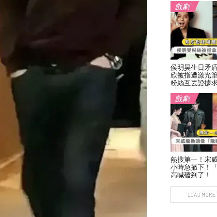
戲劇
侯明昊生日矛
欣被指遭激光
粉絲互丟證據
戲劇
熱搜第一！宋
小時急撤下！「
高喊磕到了！
LOAD MORE