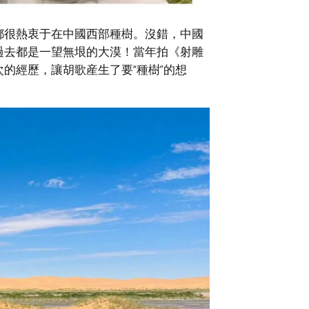
都很熱衷于在中國西部種樹。沒錯，中國
過去都是一望無垠的大漠！當年拍《射雕
的經歷，讓胡歌産生了要“種樹”的想