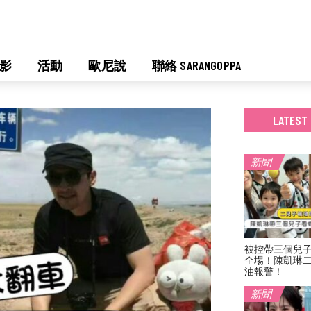
影
活動
歐尼說
聯絡 SARANGOPPA
LATEST
新聞
被控帶三個兒
全場！陳凱琳
油報警！
新聞