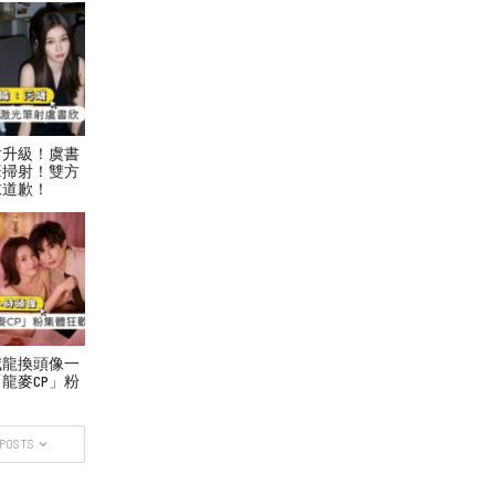
盾升級！虞書
筆掃射！雙方
求道歉！
威龍換頭像一
龍麥CP」粉
 POSTS