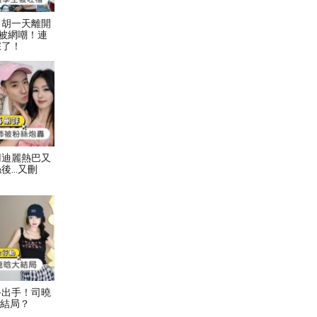
！胡一天離開
被網嘲！連
踩了！
用迪麗熱巴又
後…又刪
終出手！司曉
大結局？