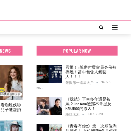
 NEWS
POPULAR NOW
震驚！n號房付費會員身份被
揭曉！當中包含人氣藝
人！！！
MAR 25,
飯圈第一追星大戶
2020
《我結》下車多年還是被
罵？Eric Nam透露不常提及
子看蜘蛛俠吵
MAMAMOO的原因！
二兒子遭潑奶
FEB 5, 2020
粉紅木木
《青春有你2》第一次順位淘
汰排名！ 上位圈前9名是你的