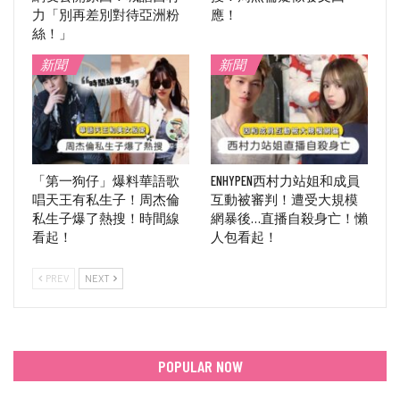
力「別再差別對待亞洲粉
應！
絲！」
新聞
新聞
「第一狗仔」爆料華語歌
ENHYPEN西村力站姐和成員
唱天王有私生子！周杰倫
互動被審判！遭受大規模
私生子爆了熱搜！時間線
網暴後…直播自殺身亡！懶
看起！
人包看起！
PREV
NEXT
POPULAR NOW