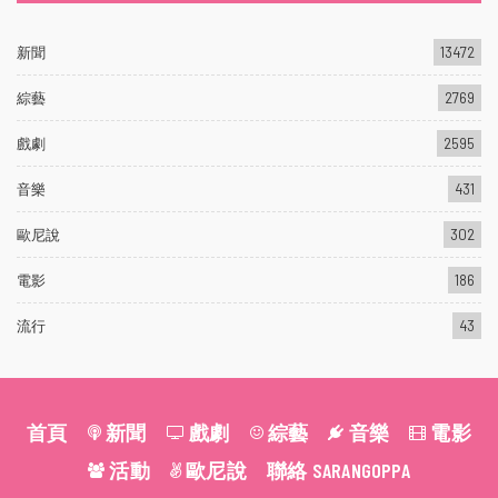
新聞
13472
綜藝
2769
戲劇
2595
音樂
431
歐尼說
302
電影
186
流行
43
首頁
新聞
戲劇
綜藝
音樂
電影
活動
歐尼說
聯絡 SARANGOPPA