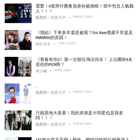
震驚！n號房付費會員身份被揭曉！當中包含人氣藝
人！！！
MAR 25, 2020
飯圈第一追星大戶
《我結》下車多年還是被罵？Eric Nam透露不常提及
MAMAMOO的原因！
FEB 5, 2020
粉紅木木
《青春有你2》第一次順位淘汰排名！ 上位圈前9名
是你的PICK嗎？
APR 9, 2020
容小編
…
MAR 27, 2020
飯圈第一追星大戶
只能原地大羨慕！我的弟弟是大明星也是我老
闆！！！
FEB 28, 2020
飯圈第一追星大戶
TXT推出官方手燈！顏色、獨特功能卻引發爭議？