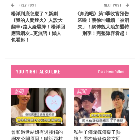
PREV POST
NEXT POST
楊洋到底怎麼了？新劇
《奔跑吧》第11季收官預告
《我的人間煙火》人設大
來啦！蔡徐坤繼續「被消
翻車+路人緣驟降！楊洋回
失」！網傳魏大勛加盟特
應讓網友…更無語！懶人
別季！完整陣容看起！
包看起！
YOU MIGHT ALSO LIKE
More From Author
新聞
新聞
曾和過世站姐有過接觸的
私生子傳聞瘋傳爆了熱
網友公開原因！喊話西村
搜！周杰倫疑似發文回