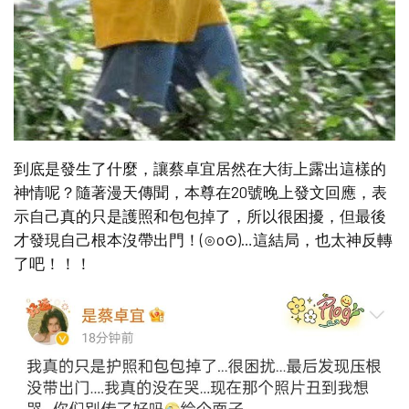
到底是發生了什麼，讓蔡卓宜居然在大街上露出這樣的
神情呢？隨著漫天傳聞，本尊在20號晚上發文回應，表
示自己真的只是護照和包包掉了，所以很困擾，但最後
才發現自己根本沒帶出門！(⊙o⊙)…這結局，也太神反轉
了吧！！！