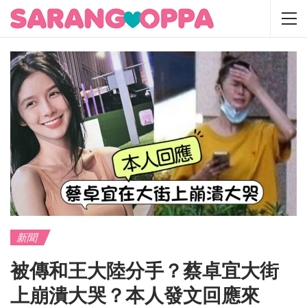
新聞
被傳和王大陸分手？蔡卓宜大街
上崩潰大哭？本人發文回應來