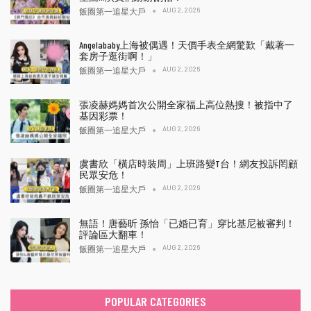
AUG 2, 2026
飯圈第一追星大戶
Angelababy上海被偶遇！天價手表全網驚歎「戴著一
套房子逛街啊！」
AUG 2, 2026
飯圈第一追星大戶
張凌赫媽媽首次公開全家福上高位熱搜！被指中了
基因彩票！
AUG 2, 2026
飯圈第一追星大戶
虞書欣「橫店時裝周」上班路變T台！網友投訴罔顧
民眾安危！
AUG 2, 2026
飯圈第一追星大戶
無語！唐藝昕 孫怡「已婚已育」穿比基尼被審判！
評論區大翻車！
AUG 2, 2026
飯圈第一追星大戶
POPULAR CATEGORIES