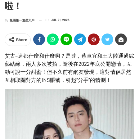
啦！
ON
JUL 21, 2023
By
飯圈第一追星大戶
Share
艾古~這都什麼和什麼啊？是噠，蔡卓宜和王大陸通過綜
藝結緣，兩人多次被拍，隨後在2022年底公開戀情，互
動可說十分甜蜜！但不久前有網友發現，這對情侶居然
互相取關對方的INS賬號，引起“分手”的猜測！