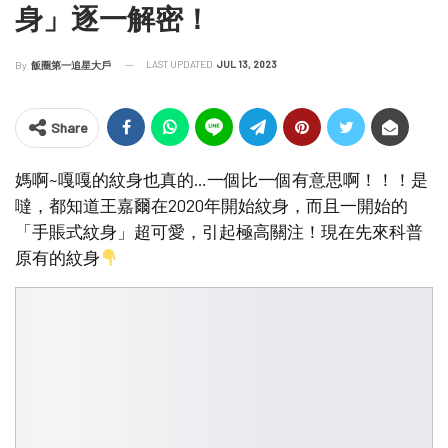
身」逐一解密！
LAST UPDATED
JUL 13, 2023
By
飯圈第一追星大戶
Share
媽啊~嘎嘎的紋身也真的…一個比一個有意思啊！！！是
噠，都知道王嘉爾在2020年開始紋身，而且一開始的
「手賬式紋身」超可愛，引起極高關注！現在先來科普
原有的紋身