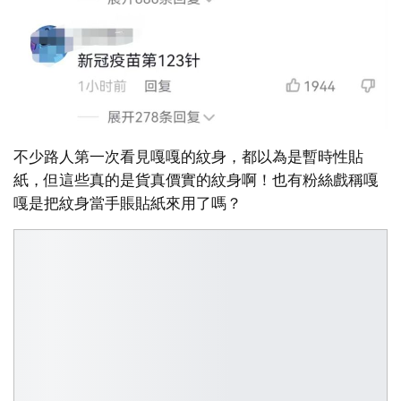
不少路人第一次看見嘎嘎的紋身，都以為是暫時性貼
紙，但這些真的是貨真價實的紋身啊！也有粉絲戲稱嘎
嘎是把紋身當手賬貼紙來用了嗎？