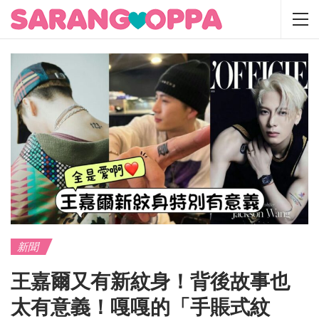
新聞
王嘉爾又有新紋身！背後故事也
太有意義！嘎嘎的「手賬式紋