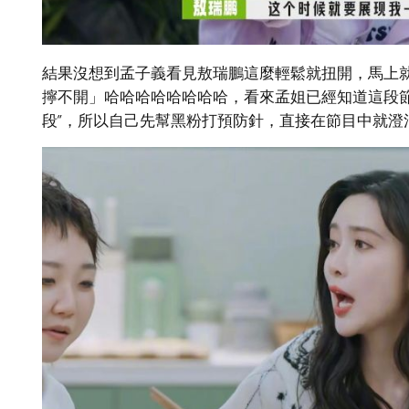
結果沒想到孟子義看見敖瑞鵬這麼輕鬆就扭開，馬上
擰不開」哈哈哈哈哈哈哈哈，看來孟姐已經知道這段節
段”，所以自己先幫黑粉打預防針，直接在節目中就澄