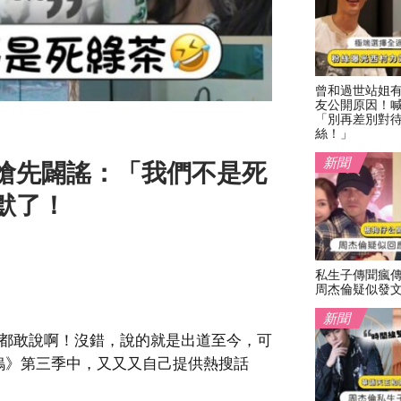
曾和過世站姐
友公開原因！
「別再差別對
絲！」
新聞
搶先闢謠：「我們不是死
默了！
私生子傳聞瘋
周杰倫疑似發
新聞
話都敢說啊！沒錯，說的就是出道至今，可
塢》第三季中，又又又自己提供熱搜話