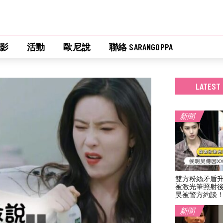
影
活動
歐尼說
聯絡 SARANGOPPA
LATEST
新聞
雙方粉絲矛盾
被激光筆照射
昊被警方約談
新聞