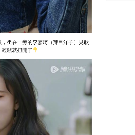
後，坐在一旁的李嘉琦（辣目洋子）見狀
，輕鬆就扭開了