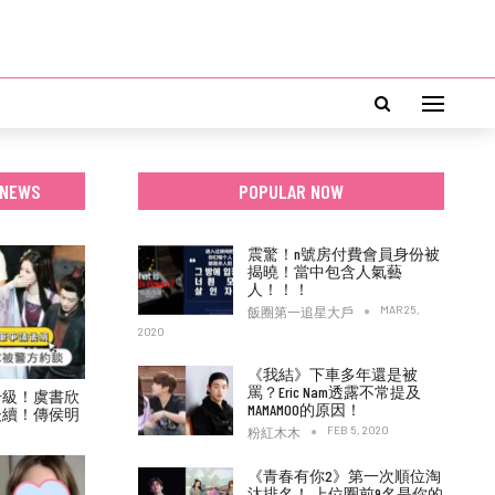
 NEWS
POPULAR NOW
震驚！n號房付費會員身份被
揭曉！當中包含人氣藝
人！！！
MAR 25,
飯圈第一追星大戶
2020
《我結》下車多年還是被
罵？Eric Nam透露不常提及
升級！虞書欣
MAMAMOO的原因！
後續！傳侯明
！
FEB 5, 2020
粉紅木木
《青春有你2》第一次順位淘
汰排名！ 上位圈前9名是你的