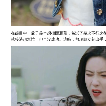
在節目中，孟子義本想扭開瓶蓋，嘗試了幾次不行之
就接過想幫忙，但也沒成功。這時，敖瑞鵬立刻出手