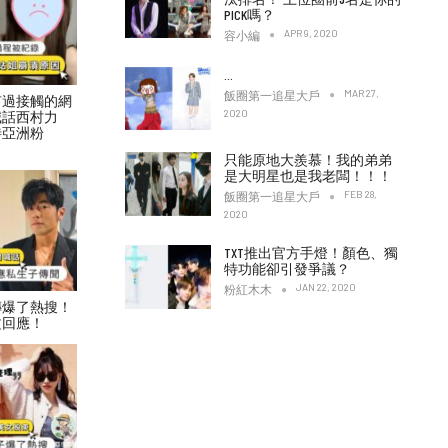
PICK嗎？
APR 9, 2020
容小編
…
MAR 27,
飯圈第一追星大戶
有過接觸的網
2020
喊話西村力
待亞洲粉
只能原地大羨慕！我的弟弟
是大明星也是我老闆！！！
FEB 28,
飯圈第一追星大戶
2020
TXT推出官方手燈！顏色、獨
特功能卻引發爭議？
JAN 22, 2020
粉紅木木
傳爆了熱搜！
文回應！