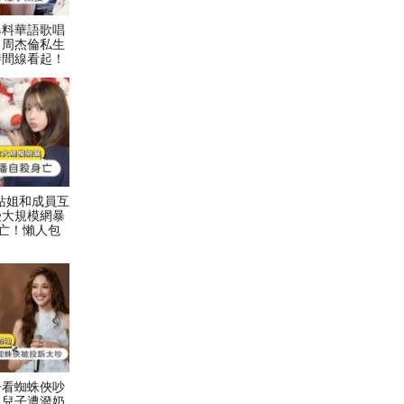
爆料華語歌唱
！周杰倫私生
時間線看起！
村力站姐和成員互
受大規模網暴
亡！懶人包
子看蜘蛛俠吵
二兒子遭潑奶