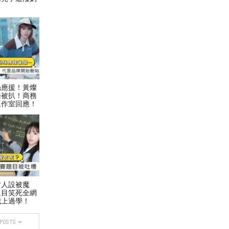
絲應援！黃燦
論被扒！商務
工作室回應！
才人設被魔
題目笑死全網
我上過學！
 POSTS