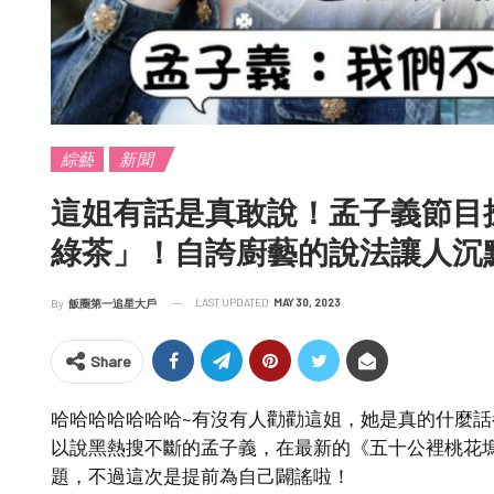
綜藝
新聞
這姐有話是真敢說！孟子義節目
綠茶」！自誇廚藝的說法讓人沉
LAST UPDATED
MAY 30, 2023
By
飯圈第一追星大戶
Share
哈哈哈哈哈哈哈~有沒有人勸勸這姐，她是真的什麼
以說黑熱搜不斷的孟子義，在最新的《五十公裡桃花
題，不過這次是提前為自己闢謠啦！