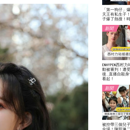
「第一狗仔」
天王有私生子
子爆了熱搜！
新聞
ENHYPEN西
動被審判！遭
後…直播自殺身
看起！
新聞
被控帶三個兒
全場！陳凱琳