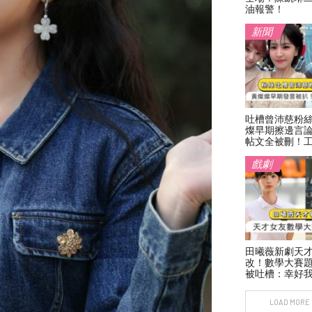
油報警！
新聞
吐槽曾沛慈粉
燦早期擦邊言
帖文全被刪！
戲劇
田曦薇新劇天
改！數學大賽
被吐槽：幸好
LOAD MORE