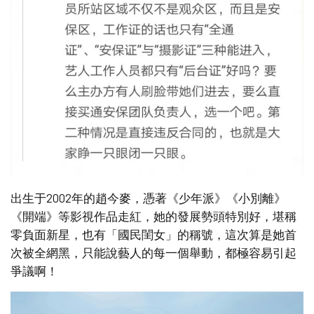
出生于2002年的趙今麥，憑著《少年派》《小別離》
《開端》等影視作品走紅，她的發展勢頭特別好，堪稱
零負面新星，也有「國民閨女」的稱號，這次算是她首
次被全網黑，只能說藝人的每一個舉動，都極容易引起
爭議啊！