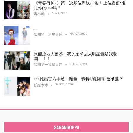
《青春有你2》第一次順位淘汰排名！ 上位圈前9名
是你的PICK嗎？
APR 9, 2020
容小編
…
MAR 27, 2020
飯圈第一追星大戶
只能原地大羨慕！我的弟弟是大明星也是我老
闆！！！
FEB 28, 2020
飯圈第一追星大戶
TXT推出官方手燈！顏色、獨特功能卻引發爭議？
JAN 22, 2020
粉紅木木
SARANGOPPA