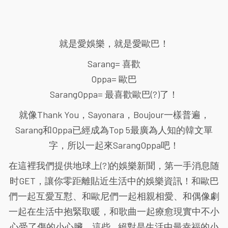
就是愛娛樂，就是愛歐巴！
Sarang= 喜歡
Oppa= 歐巴
SarangOppa= 最喜歡歐巴(?)了！
就像Thank You，Sayonara，Boujour一樣普遍，
Sarang和Oppa已經成為Top 5最廣為人知的韓文單
字，所以一起來SarangOppa吧！
在這裡我們提供地球上(?)的娛樂新聞，第一手消息随
时GET，讓你零距離貼近生活中的娛樂資訊！和歐巴
們一起互愛互懟、和歐尼們一起相親相愛、和偶像劇
一起在生活中抱緊取暖，和歌曲一起療愈現實中不小
心受了傷的小心臟，這些...絕對是生活中最幸福的小