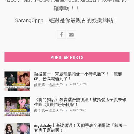
確幸啊！！
SarangOppa，絕對是你最親古的娛樂網站！
POPULAR POSTS
熱搜第一！宋威龍換頭像一小時急撤下！「龍麥
CP」粉高喊磕到了！
AUG 3, 2026
飯圈第一追星大戶
《將門獨后》殺青曬合照後續！被指發孟子義未修
生圖…演員們紛紛刪帖！
AUG 2, 2026
飯圈第一追星大戶
Angelababy上海被偶遇！天價手表全網驚歎「戴著一
套房子逛街啊！」