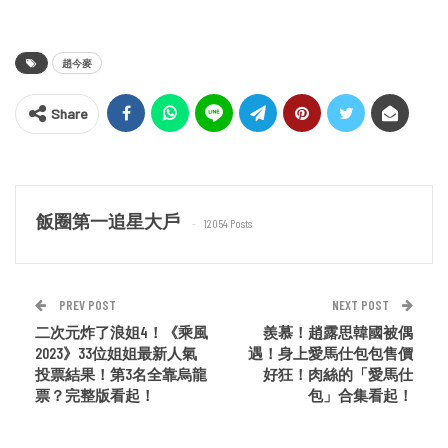
趙今麥
Share
飯圈第一追星大戶
12054 Posts
PREV POST
NEXT POST
二次元炸了浪姐4！《乘風
羨慕！趙露思韓國被偶
2023》33位姐姐最新人氣
遇！身上愛馬仕包包售價
投票結果！第3名全靠烏龍
好狂！肉絲的「愛馬仕
票？完整版看起！
包」合集看起！