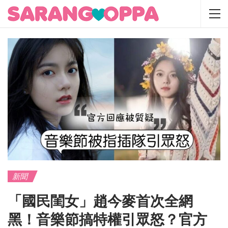
新聞
「國民閨女」趙今麥首次全網
黑！音樂節搞特權引眾怒？官方