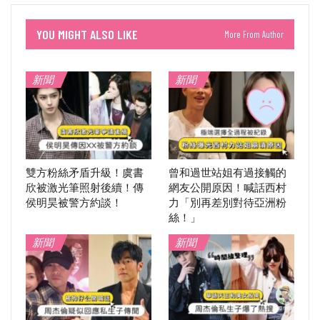
YOU MIGHT ALSO LIKE
More From Author
新聞
新聞
雙方粉絲矛盾升級！虞書
曾和過世站姐有過接觸的
欣被激光筆照射後續！傳
網友公開原因！喊話西村
侯明昊被警方約談！
力「別再差別對待亞洲粉
絲！」
新聞
新聞