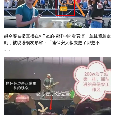
趙今麥被指直接在VIP區的欄杆中間看表演，並且隨意走
動，被現場網友形容：「連保安大叔去趕了都趕不
走。」