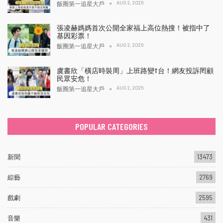
AUG 2, 2026
飯圈第一追星大戶
張凌赫媽媽首次公開全家福上高位熱搜！被指中了
基因彩票！
AUG 2, 2026
飯圈第一追星大戶
虞書欣「橫店時裝周」上班路變T台！網友投訴罔顧
民眾安危！
AUG 2, 2026
飯圈第一追星大戶
POPULAR CATEGORIES
新聞
13473
綜藝
2769
戲劇
2595
音樂
431