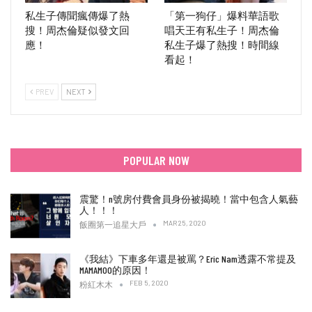
私生子傳聞瘋傳爆了熱
「第一狗仔」爆料華語歌
搜！周杰倫疑似發文回
唱天王有私生子！周杰倫
應！
私生子爆了熱搜！時間線
看起！
PREV
NEXT
POPULAR NOW
震驚！n號房付費會員身份被揭曉！當中包含人氣藝
人！！！
MAR 25, 2020
飯圈第一追星大戶
《我結》下車多年還是被罵？Eric Nam透露不常提及
MAMAMOO的原因！
FEB 5, 2020
粉紅木木