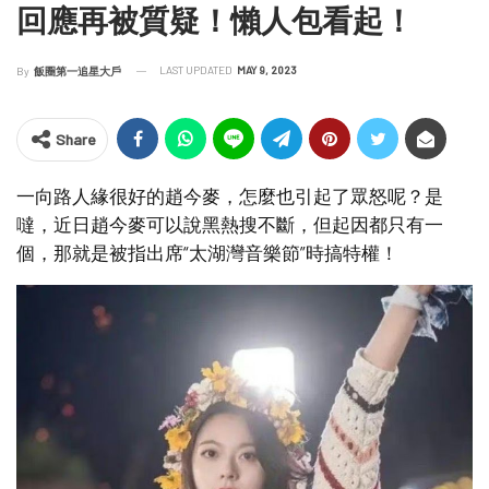
回應再被質疑！懶人包看起！
LAST UPDATED
MAY 9, 2023
By
飯圈第一追星大戶
Share
一向路人緣很好的趙今麥，怎麼也引起了眾怒呢？是
噠，近日趙今麥可以說黑熱搜不斷，但起因都只有一
個，那就是被指出席“太湖灣音樂節”時搞特權！