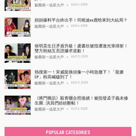
AUG 4, 2026
飯圈第一追星大戶
頻頻爆料平台終出手！司曉迪vs鹿晗來到大結局？
AUG 4, 2026
飯圈第一追星大戶
侯明昊生日矛盾升級！虞書欣被指遭激光筆掃射！
雙方粉絲互丟證據求道歉！
AUG 3, 2026
飯圈第一追星大戶
熱搜第一！宋威龍換頭像一小時急撤下！「龍麥
CP」粉高喊磕到了！
AUG 3, 2026
飯圈第一追星大戶
《將門獨后》殺青曬合照後續！被指發孟子義未修
生圖…演員們紛紛刪帖！
AUG 2, 2026
飯圈第一追星大戶
POPULAR CATEGORIES