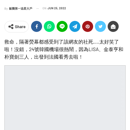
ON
JUN 25, 2022
By
飯圈第一追星大戶
Share
救命，隔著熒幕都感受到了該網友的社死…..太好笑了
啦！沒錯，24號韓國機場很熱鬧，因為LISA、金泰亨和
朴寶劍三人，出發到法國看秀去啦！