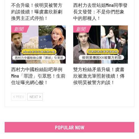
不合升級！侯明昊被警方
西村力去世站姐Mina同學發
約談後續！曝虞書欣新劇
長文發聲：不是你們想象
換男主正式停拍！
中的那種人！
新聞
新聞
西村力中國粉絲貼吧舉例
雙方粉絲矛盾升級！虞書
Mina「罪證」引眾怒！生前
欣被激光筆照射後續！傳
住址曝光網心酸！
侯明昊被警方約談！
PREV
NEXT
POPULAR NOW