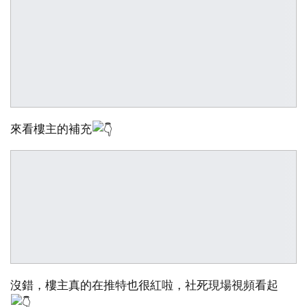
來看樓主的補充
沒錯，樓主真的在推特也很紅啦，社死現場視頻看起