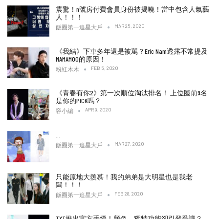
震驚！n號房付費會員身份被揭曉！當中包含人氣藝
人！！！
MAR 25, 2020
飯圈第一追星大戶
《我結》下車多年還是被罵？Eric Nam透露不常提及
MAMAMOO的原因！
FEB 5, 2020
粉紅木木
《青春有你2》第一次順位淘汰排名！ 上位圈前9名
是你的PICK嗎？
APR 9, 2020
容小編
…
MAR 27, 2020
飯圈第一追星大戶
只能原地大羨慕！我的弟弟是大明星也是我老
闆！！！
FEB 28, 2020
飯圈第一追星大戶
TXT推出官方手燈！顏色、獨特功能卻引發爭議？