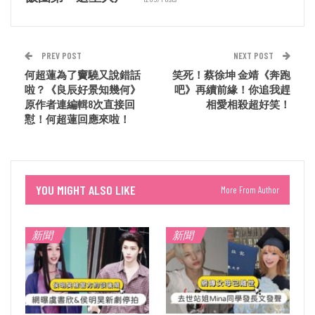
PREV POST
NEXT POST
何超蓮為了竇驍又說錯話
笑死！蔡徐坤 金靖《奔跑
啦？《良辰好景知幾何》
吧》再續前緣！你追我趕
原作者連編輯8次直接回
相愛相殺超好笑！
懟！何超蓮回應來啦！
YOU MIGHT ALSO LIKE
More From Author
新聞
新聞