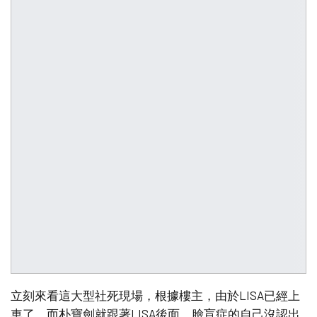
立刻來看這大型社死現場，根據樓主，由於LISA已經上
車了，而朴寶劍就跟著LISA後面，臉盲症的自己沒認出