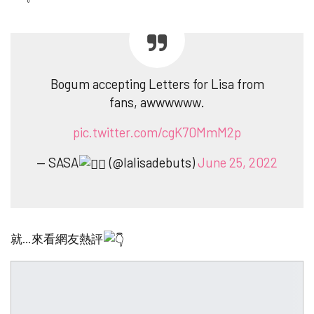
Bogum accepting Letters for Lisa from
fans, awwwwww.
pic.twitter.com/cgK70MmM2p
— SASA
(@lalisadebuts)
June 25, 2022
就…來看網友熱評