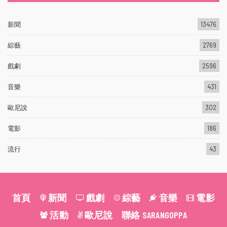
新聞
13476
綜藝
2769
戲劇
2596
音樂
431
歐尼說
302
電影
186
流行
43
首頁
新聞
戲劇
綜藝
音樂
電影
活動
歐尼說
聯絡 SARANGOPPA