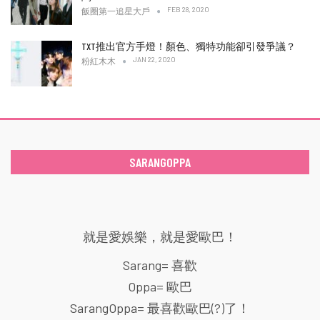
FEB 28, 2020
飯圈第一追星大戶
TXT推出官方手燈！顏色、獨特功能卻引發爭議？
JAN 22, 2020
粉紅木木
SARANGOPPA
就是愛娛樂，就是愛歐巴！
Sarang= 喜歡
Oppa= 歐巴
SarangOppa= 最喜歡歐巴(?)了！