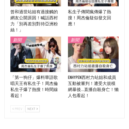
曾和過世站姐有過接觸的
私生子傳聞瘋傳爆了熱
網友公開原因！喊話西村
搜！周杰倫疑似發文回
力「別再差別對待亞洲粉
應！
絲！」
新聞
新聞
「第一狗仔」爆料華語歌
ENHYPEN西村力站姐和成員
唱天王有私生子！周杰倫
互動被審判！遭受大規模
私生子爆了熱搜！時間線
網暴後…直播自殺身亡！懶
看起！
人包看起！
PREV
NEXT