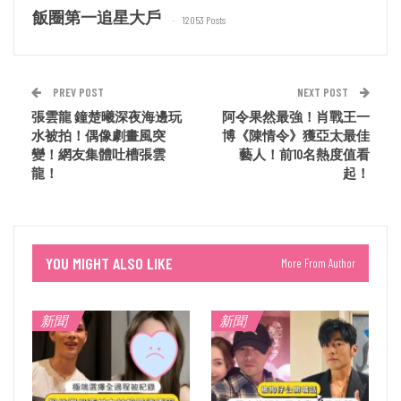
飯圈第一追星大戶
12053 Posts
PREV POST
NEXT POST
張雲龍 鐘楚曦深夜海邊玩
阿令果然最強！肖戰王一
水被拍！偶像劇畫風突
博《陳情令》獲亞太最佳
變！網友集體吐槽張雲
藝人！前10名熱度值看
龍！
起！
YOU MIGHT ALSO LIKE
More From Author
新聞
新聞