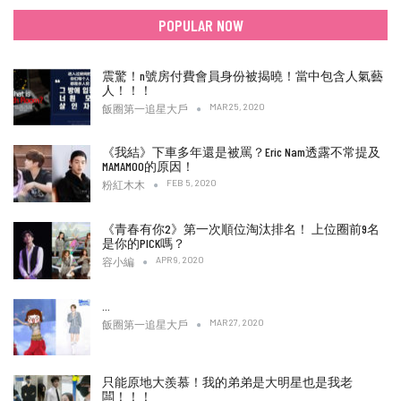
POPULAR NOW
震驚！n號房付費會員身份被揭曉！當中包含人氣藝
人！！！
MAR 25, 2020
飯圈第一追星大戶
《我結》下車多年還是被罵？Eric Nam透露不常提及
MAMAMOO的原因！
FEB 5, 2020
粉紅木木
《青春有你2》第一次順位淘汰排名！ 上位圈前9名
是你的PICK嗎？
APR 9, 2020
容小編
…
MAR 27, 2020
飯圈第一追星大戶
只能原地大羨慕！我的弟弟是大明星也是我老
闆！！！