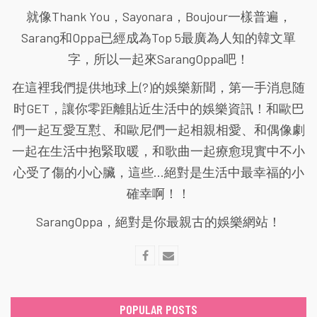
就像Thank You，Sayonara，Boujour一樣普遍，
Sarang和Oppa已經成為Top 5最廣為人知的韓文單
字，所以一起來SarangOppa吧！
在這裡我們提供地球上(?)的娛樂新聞，第一手消息随
时GET，讓你零距離貼近生活中的娛樂資訊！和歐巴
們一起互愛互懟、和歐尼們一起相親相愛、和偶像劇
一起在生活中抱緊取暖，和歌曲一起療愈現實中不小
心受了傷的小心臟，這些...絕對是生活中最幸福的小
確幸啊！！
SarangOppa，絕對是你最親古的娛樂網站！
POPULAR POSTS