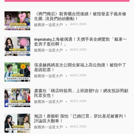
《將門獨后》殺青曬合照後續！被指發孟子義未修
生圖…演員們紛紛刪帖！
AUG 2, 2026
飯圈第一追星大戶
Angelababy上海被偶遇！天價手表全網驚歎「戴著一
套房子逛街啊！」
AUG 2, 2026
飯圈第一追星大戶
張凌赫媽媽首次公開全家福上高位熱搜！被指中了
基因彩票！
AUG 2, 2026
飯圈第一追星大戶
虞書欣「橫店時裝周」上班路變T台！網友投訴罔顧
民眾安危！
AUG 2, 2026
飯圈第一追星大戶
無語！唐藝昕 孫怡「已婚已育」穿比基尼被審判！
評論區大翻車！
AUG 2, 2026
飯圈第一追星大戶