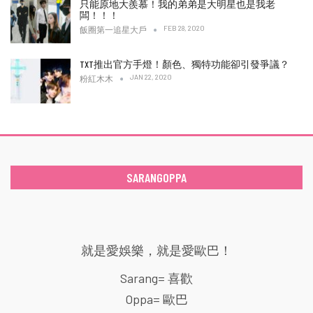
只能原地大羨慕！我的弟弟是大明星也是我老
闆！！！
FEB 28, 2020
飯圈第一追星大戶
TXT推出官方手燈！顏色、獨特功能卻引發爭議？
JAN 22, 2020
粉紅木木
SARANGOPPA
就是愛娛樂，就是愛歐巴！
Sarang= 喜歡
Oppa= 歐巴