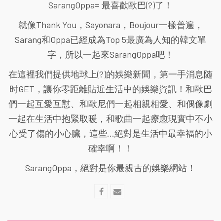
SarangOppa= 最喜歡歐巴(?)了！
就像Thank You，Sayonara，Boujour一樣普遍，
Sarang和Oppa已經成為Top 5最廣為人知的韓文單
字，所以一起來SarangOppa吧！
在這裡我們提供地球上(?)的娛樂新聞，第一手消息随
时GET，讓你零距離貼近生活中的娛樂資訊！和歐巴
們一起互愛互懟、和歐尼們一起相親相愛、和偶像劇
一起在生活中抱緊取暖，和歌曲一起療愈現實中不小
心受了傷的小心臟，這些...絕對是生活中最幸福的小
確幸啊！！
SarangOppa，絕對是你最親古的娛樂網站！