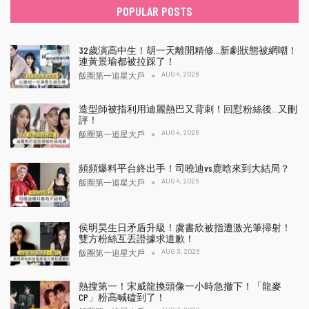
POPULAR POSTS
32歲演高中生！胡一天離開精修…新劇狀態被網嘲！
連黃景瑜都被拉踩了！
AUG 4, 2026
飯圈第一追星大戶
造型師被指利用迪麗熱巴又背刺！回懟粉絲後…又刪
評！
AUG 4, 2026
飯圈第一追星大戶
頻頻爆料平台終出手！司曉迪vs鹿晗來到大結局？
AUG 4, 2026
飯圈第一追星大戶
侯明昊生日矛盾升級！虞書欣被指遭激光筆掃射！
雙方粉絲互丟證據求道歉！
AUG 3, 2026
飯圈第一追星大戶
熱搜第一！宋威龍換頭像一小時急撤下！「龍麥
CP」粉高喊磕到了！