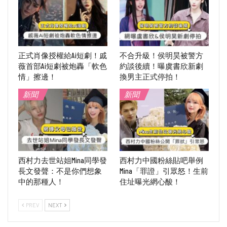
正式肖像授權給Ai短劇！戚
不合升級！侯明昊被警方
薇首部Ai短劇被炮轟「軟色
約談後續！曝虞書欣新劇
情」擦邊！
換男主正式停拍！
新聞
新聞
西村力去世站姐Mina同學發
西村力中國粉絲貼吧舉例
長文發聲：不是你們想象
Mina「罪證」引眾怒！生前
中的那種人！
住址曝光網心酸！
PREV
NEXT