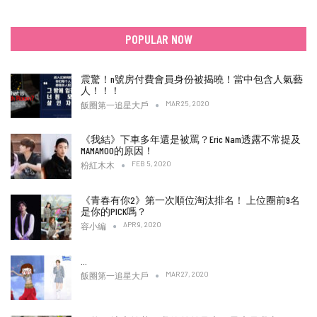
POPULAR NOW
震驚！n號房付費會員身份被揭曉！當中包含人氣藝
人！！！
MAR 25, 2020
飯圈第一追星大戶
《我結》下車多年還是被罵？Eric Nam透露不常提及
MAMAMOO的原因！
FEB 5, 2020
粉紅木木
《青春有你2》第一次順位淘汰排名！ 上位圈前9名
是你的PICK嗎？
APR 9, 2020
容小編
…
MAR 27, 2020
飯圈第一追星大戶