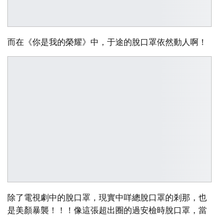
而在《你是我的榮耀》中，于途的脫口罩依然動人啊！
除了電視劇中的脫口罩，現實中咩總脫口罩的剎那，也
是美顏暴襲！！！像這張超出圈的過安檢時脫口罩，當