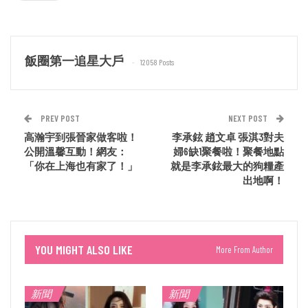
飯圈第一追星大戶
12058 Posts
PREV POST
NEXT POST
高瀚宇到張晉家做客啦！
李承鉉 趙文卓 張淇3對夫
公開溫馨互動！網友：
婦6缺1聚餐啦！聚餐地點
「你在上海也有家了！」
就是李承鉉最大的狗糧產
出地啊！
YOU MIGHT ALSO LIKE
More From Author
新聞
新聞