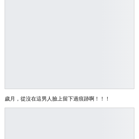
歲月，從沒在這男人臉上留下過痕跡啊！！！