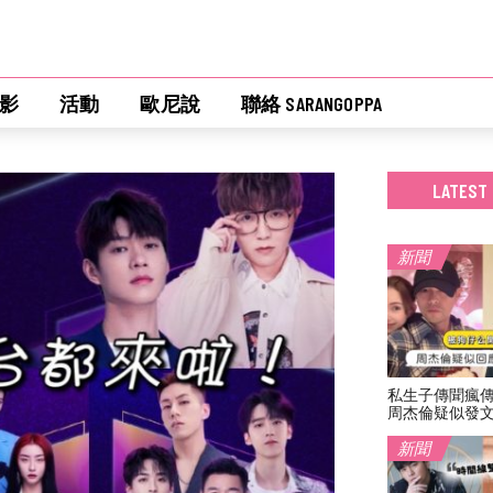
影
活動
歐尼說
聯絡 SARANGOPPA
LATEST
新聞
私生子傳聞瘋
周杰倫疑似發
新聞