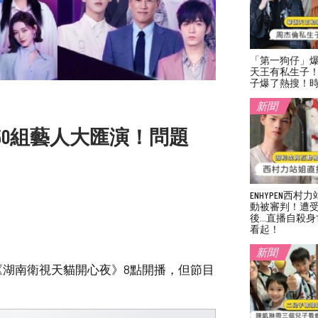
「第一狗仔」
天王有私生子
子爆了熱搜！
新聞
0組藝人大匯演！問題
ENHYPEN西
動被審判！遭
後…直播自殺身
看起！
新聞
《湖南衛視天貓開心夜》8點開播，但節目