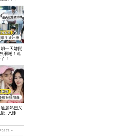
！胡一天離開
被網嘲！連
踩了！
用迪麗熱巴又
後…又刪
 POSTS