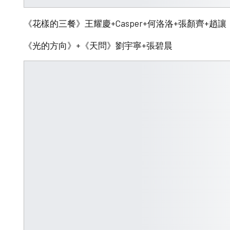
《花樣的三餐》王耀慶+Casper+何洛洛+張顏齊+趙讓
《光的方向》+《天問》劉宇寧+張碧晨