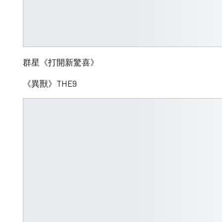
群星《打開新驚喜》
《異獸》THE9