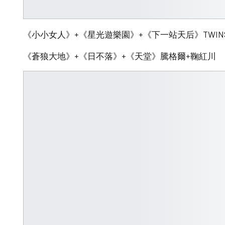
《小小女人》+《星光遊樂園》+《下一站天后》TWIN
《蒼狼大地》+《日不落》+《天堂》騰格爾+鞠紅川