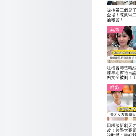
被控帶三個兒
全場！陳凱琳
油報警！
新聞
吐槽曾沛慈粉
燦早期擦邊言
帖文全被刪！
戲劇
田曦薇新劇天
改！數學大賽
被吐槽：幸好