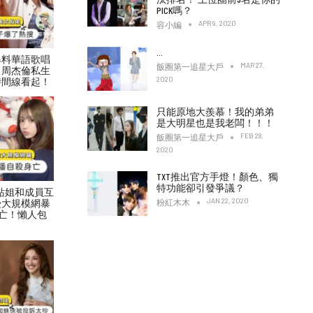
PICK嗎？
APR 9, 2020
容小編
…
爆料華語歌唱
MAR 27,
飯圈第一追星大戶
！周杰倫私生
2020
時間線看起！
只能原地大羨慕！我的弟弟
是大明星也是我老闆！！！
FEB 28,
飯圈第一追星大戶
2020
TXT推出官方手燈！顏色、獨
特功能卻引發爭議？
村力站姐和成員互
JAN 22, 2020
受大規模網暴
粉紅木木
亡！懶人包