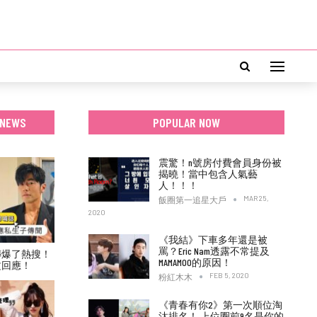
 NEWS
POPULAR NOW
震驚！n號房付費會員身份被
揭曉！當中包含人氣藝
人！！！
MAR 25,
飯圈第一追星大戶
2020
《我結》下車多年還是被
罵？Eric Nam透露不常提及
傳爆了熱搜！
MAMAMOO的原因！
文回應！
FEB 5, 2020
粉紅木木
《青春有你2》第一次順位淘
汰排名！ 上位圈前9名是你的