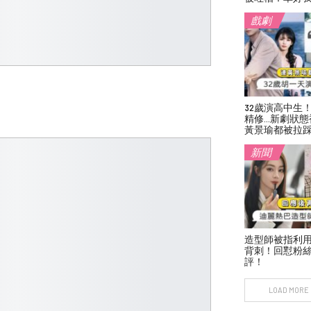
戲劇
32歲演高中生
精修…新劇狀態
黃景瑜都被拉
新聞
造型師被指利
背刺！回懟粉絲
評！
LOAD MORE