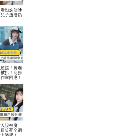
子看蜘蛛俠吵
二兒子遭潑奶
絲應援！黃燦
論被扒！商務
工作室回應！
才人設被魔
題目笑死全網
我上過學！