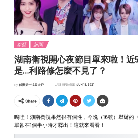
綜藝
新聞
湖南衛視開心夜節目單來啦！近5
是…利路修怎麼不見了？
LAST UPDATED
JUN 16, 2021
By
飯圈第一追星大戶
Share
嗚哇！湖南衛視果然很有個性，今晚（16號）舉辦的
單卻在1個半小時才釋出！這就來看看！